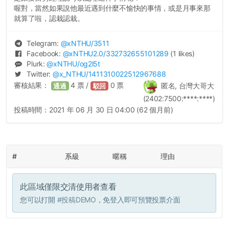
喔對，當然如果說他最近遇到什麼不愉快的事情，或是月事來那
就算了啦，認栽認栽。
Telegram:
@
xNTHU
/3511
Facebook:
@
xNTHU2.0
/332732655101289
(1 likes)
Plurk:
@
xNTHU
/og2l5t
Twitter:
@
x_NTHU
/1411310022512967688
審核結果：
4
票 /
0
票
匿名, 台灣大哥大
通過
駁回
(2402:7500:****:****)
投稿時間：
2021 年 06 月 30 日 04:00 (62 個月前)
#
系級
暱稱
理由
此區域僅限交清使用者查看
您可以打開
#投稿DEMO
，免登入即可預覽投票介面