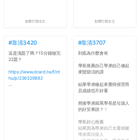
點擊打開全文
點擊打開全文
#靠清3420
#靠清3707
這是洩題了嗎？15分鐘做完
到底為什麼會有
22題？
學長推薦自己學弟自己修起
https://www.dcard.tw/f/nt
來蠻甜涼的課
hu/p/236329882
...
結果學弟修起來覺得很苦而
且成績也不好看
然後學弟就罵學長是垃圾人
的好笑事蹟？！
學長好心推薦
結果因為學弟自己太廢就被
學弟罵垃圾人