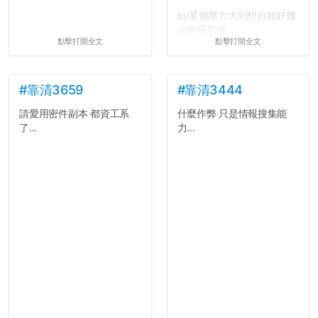
by某個壓力大到想自殺好幾
次的研究僧...
點擊打開全文
點擊打開全文
#靠清3659
#靠清3444
請愛用密件副本 都資工系
什麼作弊 只是情報搜集能
了...
力...