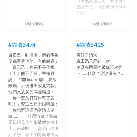
（不然在這之前，學弟為了
巴結學長，可是像狗一樣乖
的說）...
點擊打開全文
點擊打開全文
#靠清3474
#靠清3425
資乙己一到滴卡，所有學生
看好了清大
便都看著他笑，有的叫道：
資工系只示範一次
「資乙己，你是不是作弊
怎麼在兩周內被抓三次作
了！」他不回答，對櫃裡
ㄅ......什麼？你說還有？...
說：「開Discord群，要放
限動。」便排出政見簡報。
他們又故意的高聲嚷道：
「你一定又打算作弊了對
吧！」資乙己睜大眼晴說：
「你怎麼這樣憑空污人清
白......」「什麼清白？我前
天親眼見你的事被放在滴卡
上，吊著鞭。」資乙己便漲
紅了臉，額上的青筋條條綻