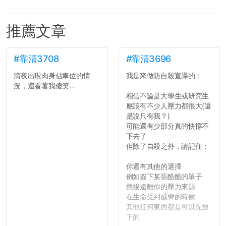
推薦文章
#靠清3708
#靠清3696
清夜出現肉身佔車位的情
我是來做防自殺宣導的：
況，還看著我傻笑...
相信不論是大學生或研究生
應該有不少人壓力都很大(還
是說只有我？)
可能還有少部分真的快撐不
下去了
但除了自殺之外，請記住：
你還有其他的選擇
例如簽下某張酷酷的單子
然後遠離你的壓力來源
在生命受到威脅的時候
其他任何東西都是可以先放
下的