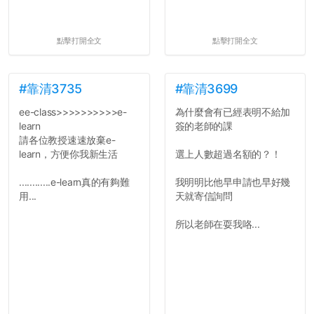
點擊打開全文
點擊打開全文
#靠清3735
#靠清3699
ee-class>>>>>>>>>>e-
為什麼會有已經表明不給加
learn
簽的老師的課
請各位教授速速放棄e-
learn，方便你我新生活
選上人數超過名額的？！
............e-learn真的有夠難
我明明比他早申請也早好幾
用...
天就寄信詢問
所以老師在耍我咯...