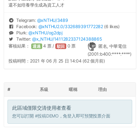
還不如培養學生成為資工人才
Telegram:
@
xNTHU
/3489
Facebook:
@
xNTHU2.0
/332689391772282
(6 likes)
Plurk:
@
xNTHU
/og2dpj
Twitter:
@
x_NTHU
/1411282337124388865
審核結果：
4
票 /
0
票
匿名, 中華電信
通過
駁回
(2001:b400:****:****)
投稿時間：
2021 年 06 月 25 日 14:04 (62 個月前)
#
系級
暱稱
理由
此區域僅限交清使用者查看
您可以打開
#投稿DEMO
，免登入即可預覽投票介面