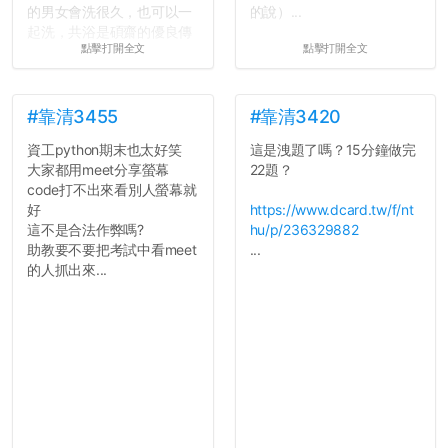
的男女會洗很久，也可以一
的說）...
起洗，共浴是碩齋的優良傳
點擊打開全文
點擊打開全文
統呢！
7.歡迎其他碩齋夥伴分享~
如果有任何想要我推薦的宿
舍房間，都歡迎留言讓我知
#靠清3455
#靠清3420
道...
資工python期末也太好笑
這是洩題了嗎？15分鐘做完
大家都用meet分享螢幕
22題？
code打不出來看別人螢幕就
好
https://www.dcard.tw/f/nt
這不是合法作弊嗎?
hu/p/236329882
助教要不要把考試中看meet
...
的人抓出來...