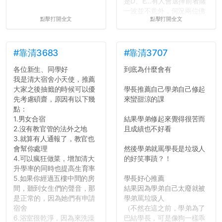
是D、E...有人會選擇前者賭
一波並不意外，何況兩位佛
點擊打開全文
點擊打開全文
心教授看起來要輕輕放下
了，之後履歷不會留下汙
點...，希望這次事件不要助
長作弊的風氣。
#靠清3683
#靠清3707
各位新生、同學好
到底為什麼會有
反正老人我明天就要搬離新
我是清大宿舍小天使，推薦
竹，之後如何發展與我無
大家之後抽籤的時候可以優
學長推薦自己學弟自己修起
關，就當最後一天發個牢騷
先考慮碩齋，原因有以下幾
來蠻甜涼的課
吧XD，祝學弟妹們修課順利
點：
~~...
1.男女合宿
結果學弟修起來覺得很苦而
2.沒有教官管的法外之地
且成績也不好看
3.就算有人通報了，教官也
會幫你處理
然後學弟就罵學長是垃圾人
4.可以瘋狂做菜，增加清大
的好笑事蹟？！
升學率的同時也提高生育率
5.如果你經過五樓中間的房
學長好心推薦
間，聽到女生們的聲音，那
結果因為學弟自己太廢就被
是正常的，因為她們有申請
學弟罵垃圾人
宿舍
（不然在這之前，學弟為了
6.浴室很乾淨，因為來洗澡
巴結學長，可是像狗一樣乖