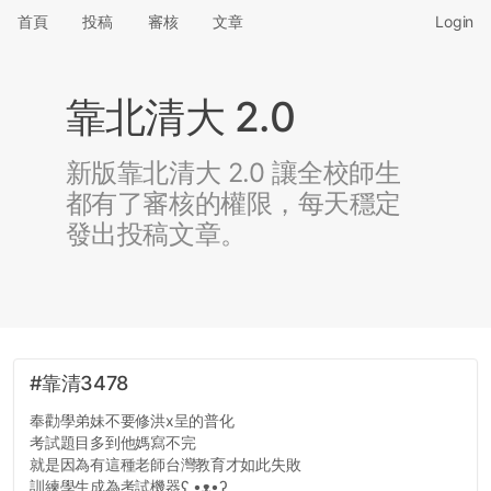
首頁
投稿
審核
文章
Login
靠北清大 2.0
新版靠北清大 2.0 讓全校師生
都有了審核的權限，每天穩定
發出投稿文章。
#靠清3478
奉勸學弟妹不要修洪x呈的普化
考試題目多到他媽寫不完
就是因為有這種老師台灣教育才如此失敗
訓練學生成為考試機器ʕ •ᴥ•ʔ