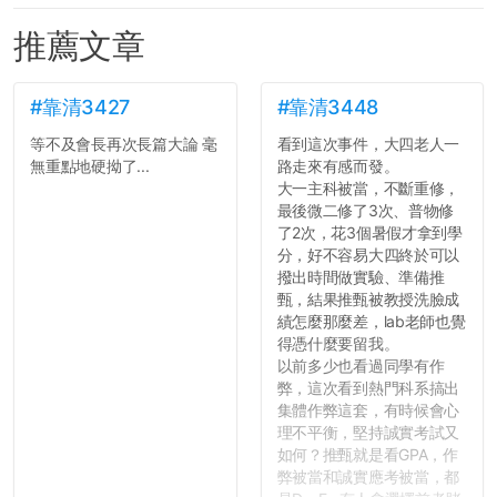
推薦文章
#靠清3427
#靠清3448
等不及會長再次長篇大論 毫
看到這次事件，大四老人一
無重點地硬拗了...
路走來有感而發。
大一主科被當，不斷重修，
最後微二修了3次、普物修
了2次，花3個暑假才拿到學
分，好不容易大四終於可以
撥出時間做實驗、準備推
甄，結果推甄被教授洗臉成
績怎麼那麼差，lab老師也覺
得憑什麼要留我。
以前多少也看過同學有作
弊，這次看到熱門科系搞出
集體作弊這套，有時候會心
理不平衡，堅持誠實考試又
如何？推甄就是看GPA，作
弊被當和誠實應考被當，都