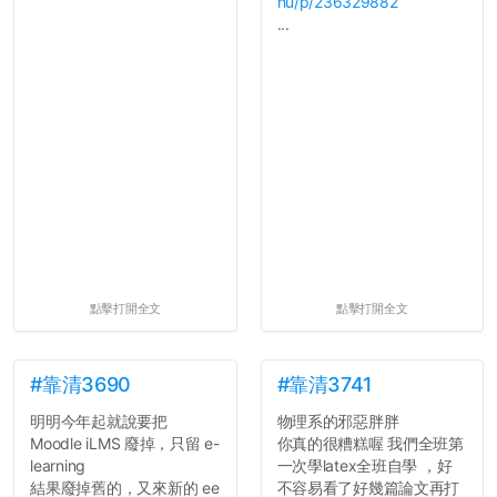
hu/p/236329882
...
點擊打開全文
點擊打開全文
#靠清3690
#靠清3741
明明今年起就說要把
物理系的邪惡胖胖
Moodle iLMS 廢掉，只留 e-
你真的很糟糕喔 我們全班第
learning
一次學latex全班自學 ，好
結果廢掉舊的，又來新的 ee
不容易看了好幾篇論文再打