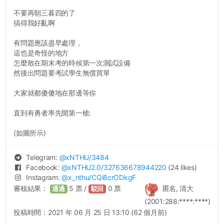
不要再朝三暮四的了
搞得我好亂啊
有問題應該盡早處理，
這也是奇怪的地方
怎麼敢在期末考的時候第一次測試設備
然後出問題要考試學生無償買單
大家就都傻傻地在那邊等你
直到有勇者率先開第一槍:
(如圖所示)
Telegram:
@
xNTHU
/3484
Facebook:
@
xNTHU2.0
/327636678944220
(24 likes)
Instagram:
@
x_nthu
/CQi8crODkgF
審核結果：
5
票 /
0
票
匿名, 清大
通過
駁回
(2001:288:****:****)
投稿時間：
2021 年 06 月 25 日 13:10 (62 個月前)