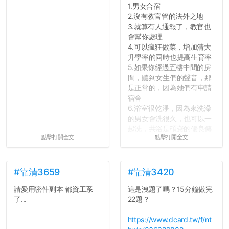
1.男女合宿
2.沒有教官管的法外之地
3.就算有人通報了，教官也
會幫你處理
4.可以瘋狂做菜，增加清大
升學率的同時也提高生育率
5.如果你經過五樓中間的房
間，聽到女生們的聲音，那
是正常的，因為她們有申請
宿舍
6.浴室很乾淨，因為來洗澡
的男女會洗很久，也可以一
起洗，共浴是碩齋的優良傳
點擊打開全文
點擊打開全文
統呢！
7.歡迎其他碩齋夥伴分享~
如果有任何想要我推薦的宿
舍房間，都歡迎留言讓我知
#靠清3659
#靠清3420
道...
請愛用密件副本 都資工系
這是洩題了嗎？15分鐘做完
了...
22題？
https://www.dcard.tw/f/nt