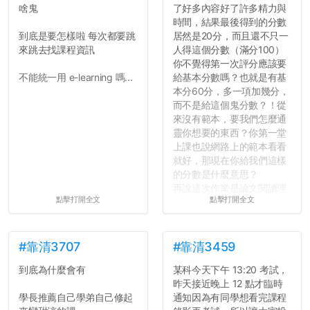
啥鬼
了好多內容好了許多精力與
時間，結果最後得到的分數
到底是要怎樣啦 每次都要跳
居然是20分，而且還不只一
來跳去找課程資訊
人得這個分數（滿分100）
你不覺得第一次評分應該要
不能統一用 e-learning 嗎...
給基本分數嗎？也就是有基
本分60分，多一項加幾分，
而不是給這個鬼分數？！從
來沒有範本，要我們怎麼通
靈你想要的東西？你第一堂
上課也說網路上的範本看看
就好，那現在你給我們這樣
的分數是什麼意思？
再說這次作業是論文閱讀理
點擊打開全文
點擊打開全文
解與評論，既然已經寫下實
驗原理實驗步驟，實驗背
景，最後你憑什麼只給我們
對論文的評論10分？！...
#靠清3707
#靠清3459
到底為什麼會有
某科今天下午 13:20 考試，
昨天接近晚上 12 點才臨時
學長推薦自己學弟自己修起
通知因為有同學想看完課程