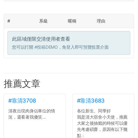
#
系級
暱稱
理由
此區域僅限交清使用者查看
您可以打開
#投稿DEMO
，免登入即可預覽投票介面
推薦文章
#靠清3708
#靠清3683
清夜出現肉身佔車位的情
各位新生、同學好
況，還看著我傻笑...
我是清大宿舍小天使，推薦
大家之後抽籤的時候可以優
先考慮碩齋，原因有以下幾
點：