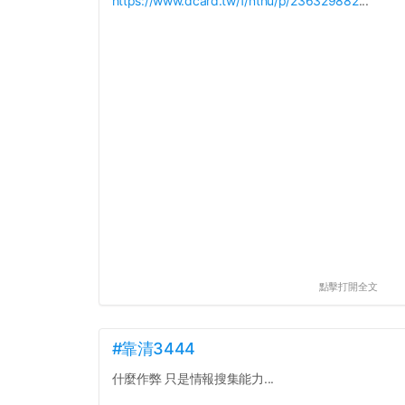
https://www.dcard.tw/f/nthu/p/236329882
...
點擊打開全文
#靠清3444
什麼作弊 只是情報搜集能力...