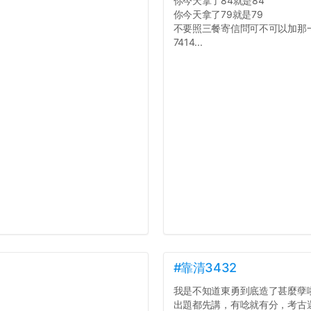
你今天拿了84就是84
你今天拿了79就是79
不要照三餐寄信問可不可以加那
7414...
#靠清3432
我是不知道東勇到底造了甚麼孽
出題都先講，有唸就有分，考古