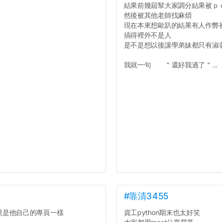
結果前幾屆幫大家調分結果被ｐ
然後被其他老師找麻煩
現在本來想歐趴的結果有人作弊
搞得裡外不是人
是不是想以後讓學弟妹都只有淑
我就一句 ＂還好我過了＂...
#靠清3455
號是他自己的專頁一樣
資工python期末也太好笑