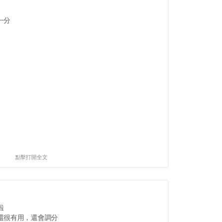
一分
點擊打開全文
啦
還很有用，還會調分