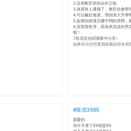
2.沒有教官管的法外之地
3.就算有人通報了，教官也會幫
4.可以瘋狂做菜，增加清大升學
5.如果你經過五樓中間的房間
6.浴室很乾淨，因為來洗澡的
呢！
7.歡迎其他碩齋夥伴分享~
如果有任何想要我推薦的宿舍房間
#靠清3565
親愛的
你今天拿了89就是89