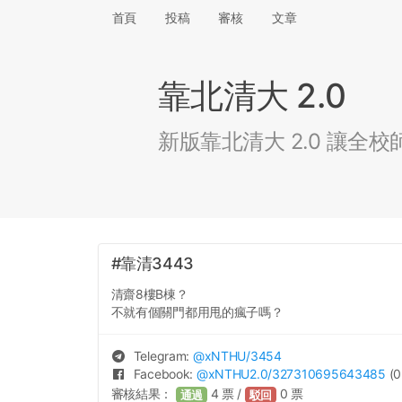
首頁
投稿
審核
文章
靠北清大 2.0
新版靠北清大 2.0 讓
#靠清3443
清齋8樓B棟？
不就有個關門都用甩的瘋子嗎？
Telegram:
@
xNTHU
/3454
Facebook:
@
xNTHU2.0
/327310695643485
(0
審核結果：
4
票 /
0
票
通過
駁回