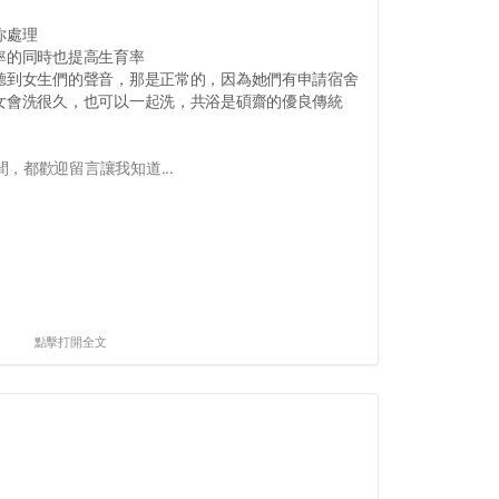
你處理
率的同時也提高生育率
，聽到女生們的聲音，那是正常的，因為她們有申請宿舍
男女會洗很久，也可以一起洗，共浴是碩齋的優良傳統
，都歡迎留言讓我知道...
點擊打開全文