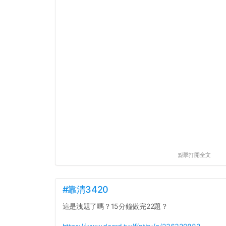
點擊打開全文
#靠清3420
這是洩題了嗎？15分鐘做完22題？