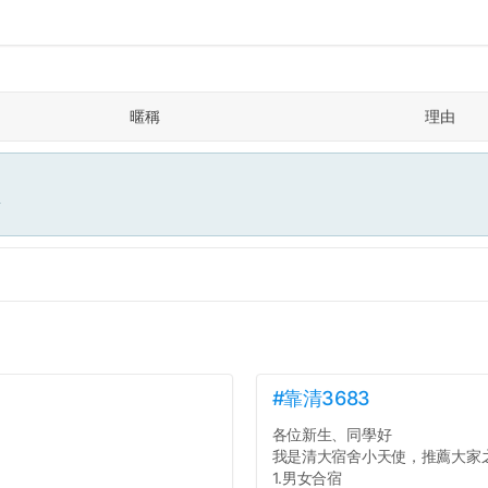
暱稱
理由
面
#靠清3683
各位新生、同學好
我是清大宿舍小天使，推薦大家
1.男女合宿