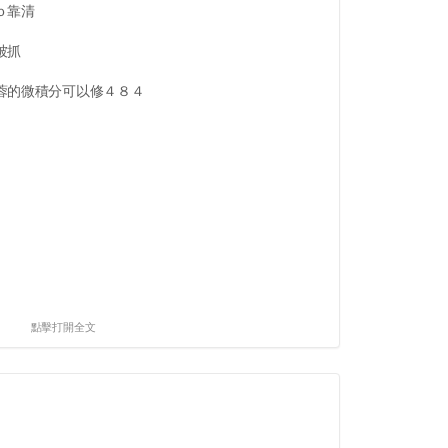
ｏ靠清
被抓
蓉的微積分可以修４８４
點擊打開全文