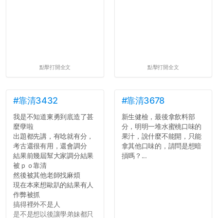
點擊打開全文
點擊打開全文
#靠清3432
#靠清3678
我是不知道東勇到底造了甚
新生健檢，最後拿飲料部
麼孽啦
分，明明一堆水蜜桃口味的
出題都先講，有唸就有分，
果汁，說什麼不能開，只能
考古還很有用，還會調分
拿其他口味的，請問是想暗
結果前幾屆幫大家調分結果
摃嗎？...
被ｐｏ靠清
然後被其他老師找麻煩
現在本來想歐趴的結果有人
作弊被抓
搞得裡外不是人
是不是想以後讓學弟妹都只