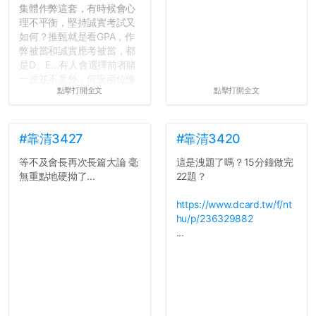
集體作弊這套，有時候會心
理不平衡，堅持誠實考試又
如何？推甄就是看GPA，作
弊被當和誠實應考被當，都
是D、E...有人會選擇前者賭
一波並不意外，何況兩位佛
點擊打開全文
點擊打開全文
心教授看起來要輕輕放下
了，之後履歷不會留下汙
點...，希望這次事件不要助
長作弊的風氣。
#靠清3427
#靠清3420
等不及會長再次長篇大論 毫
這是洩題了嗎？15分鐘做完
反正老人我明天就要搬離新
無重點地硬拗了...
22題？
竹，之後如何發展與我無
關，就當最後一天發個牢騷
https://www.dcard.tw/f/nt
吧XD，祝學弟妹們修課順利
hu/p/236329882
~~...
...