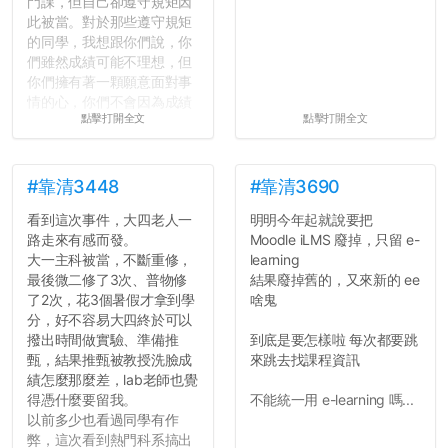
門課，但自己卻遵守規矩因
此被當。對於那些遵守規矩
的同學，我想跟你們說，你
們雖然成績可能不理想，但
你們擁有著一顆願意面對事
情的心，你們不會因為成績
點擊打開全文
點擊打開全文
壓力而選擇逃避(作弊)，在
這一點上你們做的比那些作
弊的同學好太多了，雖然成
績無法體現你們的努力，但
#靠清3448
#靠清3690
往後你們正直的態度一定會
看到這次事件，大四老人一
明明今年起就說要把
讓你們在社會上適應得更
路走來有感而發。
Moodle iLMS 廢掉，只留 e-
好。最後，那些作弊的同
大一主科被當，不斷重修，
learning
學，你們要瞭解到作弊對你
最後微二修了3次、普物修
結果廢掉舊的，又來新的 ee
們而言是沒有任何好處的，
了2次，花3個暑假才拿到學
啥鬼
大學是你們唯一可以勇敢認
分，好不容易大四終於可以
錯但不需要付出太大代價的
撥出時間做實驗、準備推
到底是要怎樣啦 每次都要跳
地方，你們在這時候如果不
甄，結果推甄被教授洗臉成
來跳去找課程資訊
會學會...
績怎麼那麼差，lab老師也覺
得憑什麼要留我。
不能統一用 e-learning 嗎...
以前多少也看過同學有作
弊，這次看到熱門科系搞出