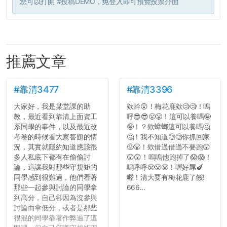
您可以打開
#投稿DEMO
，免登入即可預覽投票介面
推薦文章
#靠清3477
#靠清3396
大家好，我是某堂課的助
欸幹😲！梅花鹿欸🧐🧐！嗚
教，最近看到靠清上面資工
呼😎😎😤😤！這可以養嗎🤪
系同學的事件，以及最近改
🤪！？欸蟑螂這可以養嗎🤔
考卷的時候看大家答題的情
🤔！我不知道🧐🧐你抓回家
況，其實就隱約知道應該很
😤😤！欸借過借過不要跑😲
多人私底下都有在偷偷討
😲😲！嗚嗚他跑掉了😱😱！
論，這讓我對那些守規矩的
嗚呼呼😤😤😤！喔好屌🍆
同學感到很難過，他們看著
喔！清大要有梅花鹿了餒!
那些一起參與討論的同學拿
666...
到高分，自己卻因為沒參與
討論而拿低分，或者是那些
很混的同學靠著作弊過了這