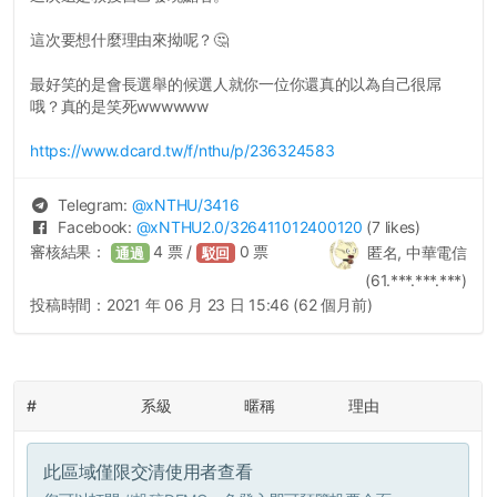
這次要想什麼理由來拗呢？🤔
最好笑的是會長選舉的候選人就你一位你還真的以為自己很屌
哦？真的是笑死wwwwww
https://www.dcard.tw/f/nthu/p/236324583
Telegram:
@
xNTHU
/3416
Facebook:
@
xNTHU2.0
/326411012400120
(7 likes)
審核結果：
4
票 /
0
票
匿名, 中華電信
通過
駁回
(61.***.***.***)
投稿時間：
2021 年 06 月 23 日 15:46 (62 個月前)
#
系級
暱稱
理由
此區域僅限交清使用者查看