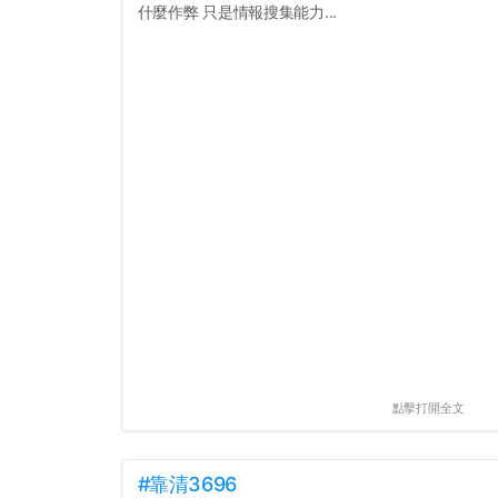
什麼作弊 只是情報搜集能力...
點擊打開全文
#靠清3696