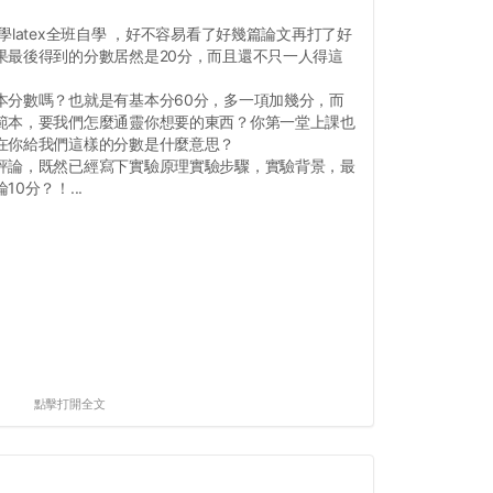
latex全班自學 ，好不容易看了好幾篇論文再打了好
果最後得到的分數居然是20分，而且還不只一人得這
本分數嗎？也就是有基本分60分，多一項加幾分，而
範本，要我們怎麼通靈你想要的東西？你第一堂上課也
在你給我們這樣的分數是什麼意思？
評論，既然已經寫下實驗原理實驗步驟，實驗背景，最
0分？！...
點擊打開全文