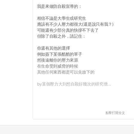
我是來做防自殺宣導的：
相信不論是大學生或研究生
應該有不少人壓力都很大(還是說只有我？)
可能還有少部分真的快撐不下去了
但除了自殺之外，請記住：
你還有其他的選擇
例如簽下某張酷酷的單子
然後遠離你的壓力來源
在生命受到威脅的時候
其他任何東西都是可以先放下的
by某個壓力大到想自殺好幾次的研究僧...
點擊打開全文