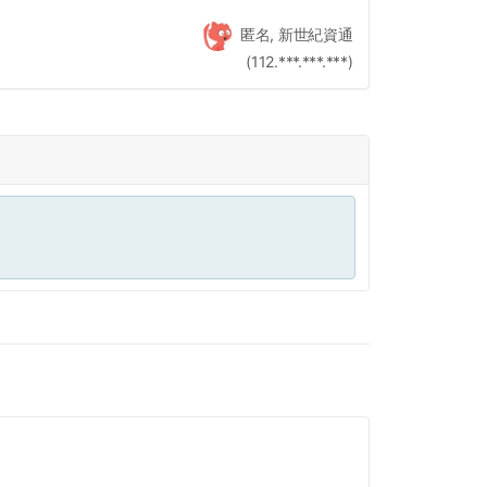
匿名, 新世紀資通
(112.***.***.***)