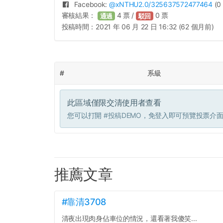
Facebook:
@
xNTHU2.0
/325637572477464
(0 
審核結果：
4
票 /
0
票
通過
駁回
投稿時間：
2021 年 06 月 22 日 16:32 (62 個月前)
#
系級
此區域僅限交清使用者查看
您可以打開
#投稿DEMO
，免登入即可預覽投票介
推薦文章
#靠清3708
清夜出現肉身佔車位的情況，還看著我傻笑...