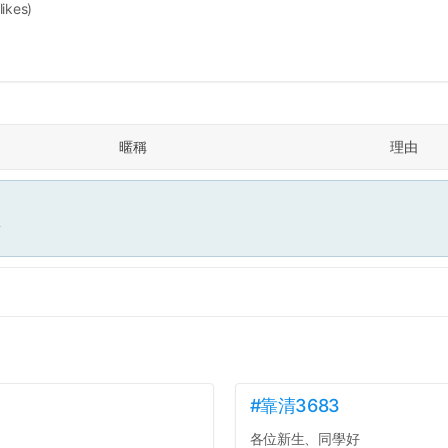
likes)
暱稱
理由
面
#靠清3683
各位新生、同學好