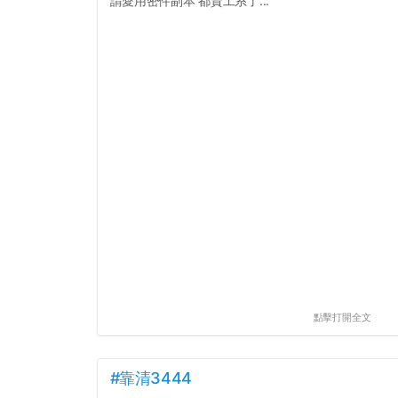
請愛用密件副本 都資工系了...
點擊打開全文
#靠清3444