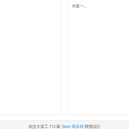
作業一...
由交大資工 112 級
Sean 韋詠祥
開發設計