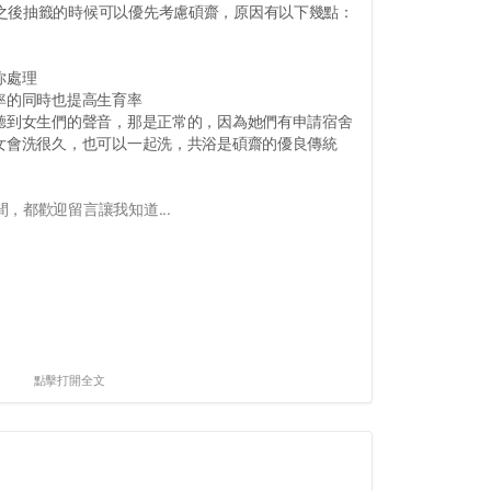
之後抽籤的時候可以優先考慮碩齋，原因有以下幾點：
你處理
率的同時也提高生育率
，聽到女生們的聲音，那是正常的，因為她們有申請宿舍
男女會洗很久，也可以一起洗，共浴是碩齋的優良傳統
，都歡迎留言讓我知道...
點擊打開全文