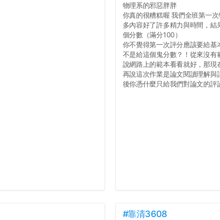
物理系的邪惡胖胖
你真的很糟糕喔 我們全班第一次學
多內容好了許多精力與時間，結
個分數（滿分100）
你不覺得第一次評分應該要給基
不是給這個鬼分數？！從來沒有
說網路上的範本看看就好，那現
再說這次作業是論文閱讀理解與
後你憑什麼只給我們對論文的評論1
#靠清3608