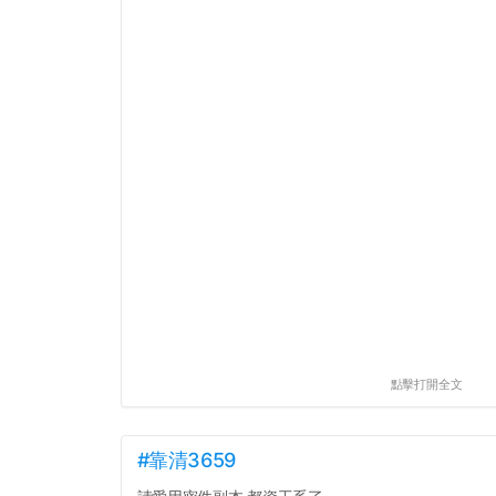
點擊打開全文
#靠清3659