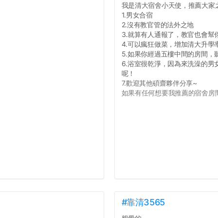
我是清大宿舍小天使，推薦大家
1.男女合宿
2.沒有教官管的法外之地
3.就算有人通報了，教官也會幫
4.可以瘋狂做菜，增加清大升學
5.如果你經過五樓中間的房間
6.浴室很乾淨，因為來洗澡的
呢！
7.歡迎其他碩齋夥伴分享~
如果有任何想要我推薦的宿舍房間
#靠清3565