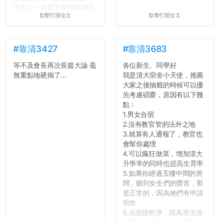
情的心，你們不會因為成績
點擊打開全文
點擊打開全文
壓力而選擇逃避(作弊)，在
這一點上你們做的比那些作
弊的同學好太多了，雖然成
績無法體現你們的努力，但
#靠清3427
#靠清3683
往後你們正直的態度一定會
等不及會長再次長篇大論 毫
各位新生、同學好
讓你們在社會上適應得更
無重點地硬拗了...
我是清大宿舍小天使，推薦
好。最後，那些作弊的同
大家之後抽籤的時候可以優
學，你們要瞭解到作弊對你
先考慮碩齋，原因有以下幾
們而言是沒有任何好處的，
點：
大學是你們唯一可以勇敢認
1.男女合宿
錯但不需要付出太大代價的
2.沒有教官管的法外之地
地方，你們在這時候如果不
3.就算有人通報了，教官也
會學會...
會幫你處理
4.可以瘋狂做菜，增加清大
升學率的同時也提高生育率
5.如果你經過五樓中間的房
間，聽到女生們的聲音，那
是正常的，因為她們有申請
宿舍
6.浴室很乾淨，因為來洗澡