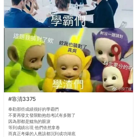
#靠清3375
奉勸那些成績很好的學霸們
不要再發文發限動抱怨考試有多難了
因為那都是鱷魚的眼淚
等到成績出現 他們依然拿卷
而真正考爆的人應該都沉到成功湖底