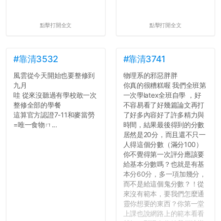
點擊打開全文
點擊打開全文
#靠清3532
#靠清3741
風雲從今天開始也要整修到
物理系的邪惡胖胖
九月
你真的很糟糕喔 我們全班第
哇 從來沒聽過有學校敢一次
一次學latex全班自學 ，好
整修全部的學餐
不容易看了好幾篇論文再打
這算官方認證7-11和麥當勞
了好多內容好了許多精力與
=唯一食物ㄇ...
時間，結果最後得到的分數
居然是20分，而且還不只一
人得這個分數（滿分100）
你不覺得第一次評分應該要
給基本分數嗎？也就是有基
本分60分，多一項加幾分，
而不是給這個鬼分數？！從
來沒有範本，要我們怎麼通
靈你想要的東西？你第一堂
上課也說網路上的範本看看