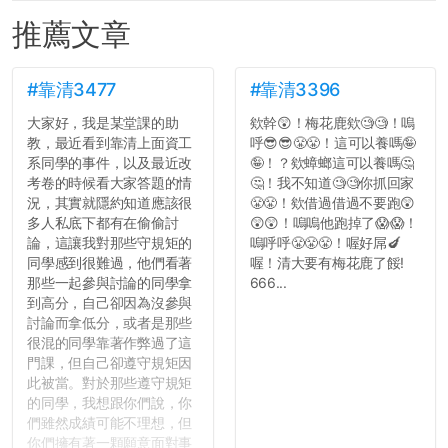
推薦文章
#靠清3477
#靠清3396
大家好，我是某堂課的助
欸幹😲！梅花鹿欸🧐🧐！嗚
教，最近看到靠清上面資工
呼😎😎😤😤！這可以養嗎🤪
系同學的事件，以及最近改
🤪！？欸蟑螂這可以養嗎🤔
考卷的時候看大家答題的情
🤔！我不知道🧐🧐你抓回家
況，其實就隱約知道應該很
😤😤！欸借過借過不要跑😲
多人私底下都有在偷偷討
😲😲！嗚嗚他跑掉了😱😱！
論，這讓我對那些守規矩的
嗚呼呼😤😤😤！喔好屌🍆
同學感到很難過，他們看著
喔！清大要有梅花鹿了餒!
那些一起參與討論的同學拿
666...
到高分，自己卻因為沒參與
討論而拿低分，或者是那些
很混的同學靠著作弊過了這
門課，但自己卻遵守規矩因
此被當。對於那些遵守規矩
的同學，我想跟你們說，你
們雖然成績可能不理想，但
你們擁有著一顆願意面對事