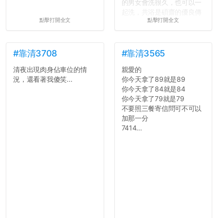
的男女會洗很久，也可以一
起洗，共浴是碩齋的優良傳
點擊打開全文
點擊打開全文
統呢！
7.歡迎其他碩齋夥伴分享~
如果有任何想要我推薦的宿
舍房間，都歡迎留言讓我知
#靠清3708
#靠清3565
道...
清夜出現肉身佔車位的情
親愛的
況，還看著我傻笑...
你今天拿了89就是89
你今天拿了84就是84
你今天拿了79就是79
不要照三餐寄信問可不可以
加那一分
7414...