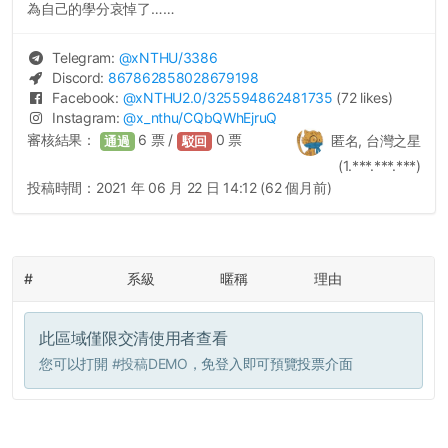
為自己的學分哀悼了……
Telegram:
@
xNTHU
/3386
Discord:
867862858028679198
Facebook:
@
xNTHU2.0
/325594862481735
(72 likes)
Instagram:
@
x_nthu
/CQbQWhEjruQ
審核結果：
6
票 /
0
票
匿名, 台灣之星
通過
駁回
(1.***.***.***)
投稿時間：
2021 年 06 月 22 日 14:12 (62 個月前)
#
系級
暱稱
理由
此區域僅限交清使用者查看
您可以打開
#投稿DEMO
，免登入即可預覽投票介面