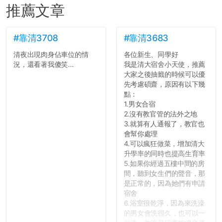
推薦文章
#靠清3708
#靠清3683
清夜出現肉身佔車位的情
各位新生、同學好
況，還看著我傻笑...
我是清大宿舍小天使，推薦
大家之後抽籤的時候可以優
先考慮碩齋，原因有以下幾
點：
1.男女合宿
2.沒有教官管的法外之地
3.就算有人通報了，教官也
會幫你處理
4.可以瘋狂做菜，增加清大
升學率的同時也提高生育率
5.如果你經過五樓中間的房
間，聽到女生們的聲音，那
是正常的，因為她們有申請
宿舍
6.浴室很乾淨，因為來洗澡
的男女會洗很久，也可以一