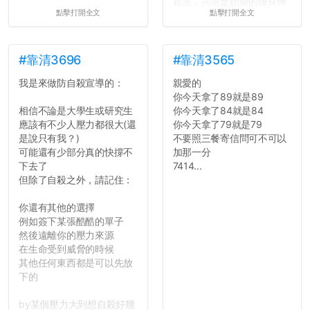
起洗，共浴是碩齋的優良傳
點擊打開全文
點擊打開全文
統呢！
7.歡迎其他碩齋夥伴分享~
如果有任何想要我推薦的宿
舍房間，都歡迎留言讓我知
#靠清3696
#靠清3565
道...
我是來做防自殺宣導的：
親愛的
你今天拿了89就是89
相信不論是大學生或研究生
你今天拿了84就是84
應該有不少人壓力都很大(還
你今天拿了79就是79
是說只有我？)
不要照三餐寄信問可不可以
可能還有少部分真的快撐不
加那一分
下去了
7414...
但除了自殺之外，請記住：
你還有其他的選擇
例如簽下某張酷酷的單子
然後遠離你的壓力來源
在生命受到威脅的時候
其他任何東西都是可以先放
下的
by某個壓力大到想自殺好幾