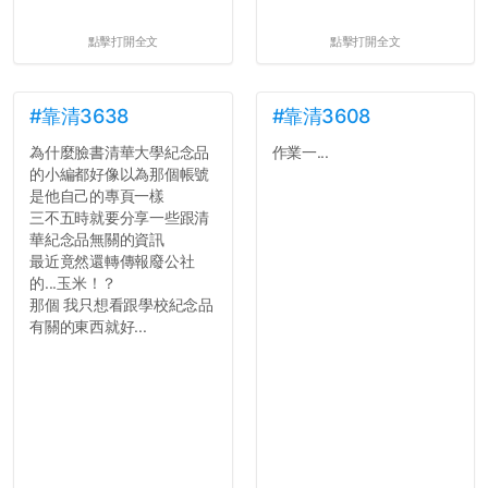
點擊打開全文
點擊打開全文
#靠清3638
#靠清3608
為什麼臉書清華大學紀念品
作業一...
的小編都好像以為那個帳號
是他自己的專頁一樣
三不五時就要分享一些跟清
華紀念品無關的資訊
最近竟然還轉傳報廢公社
的...玉米！？
那個 我只想看跟學校紀念品
有關的東西就好...