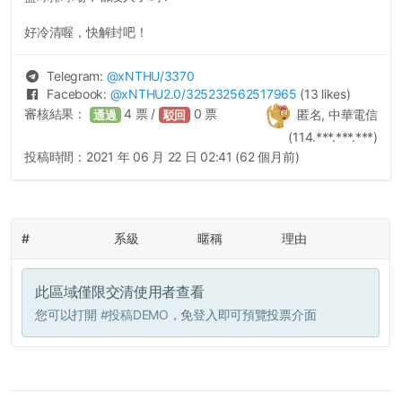
好冷清喔，快解封吧！
Telegram:
@
xNTHU
/3370
Facebook:
@
xNTHU2.0
/325232562517965
(13 likes)
審核結果：
4
票 /
0
票
匿名, 中華電信
通過
駁回
(114.***.***.***)
投稿時間：
2021 年 06 月 22 日 02:41 (62 個月前)
#
系級
暱稱
理由
此區域僅限交清使用者查看
您可以打開
#投稿DEMO
，免登入即可預覽投票介面