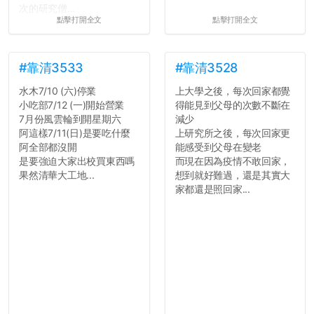
次的研究僧...
點擊打開全文
點擊打開全文
#靠清3533
#靠清3528
水木7/10 (六)停業
上大學之後，每次回家都覺
小吃部7/12 (一)開始營業
得能見到父母的次數不斷在
7月份風雲輪到開星期六
減少
阿這樣7/11(日)是要吃什麼
上研究所之後，每次回家更
阿全部都沒開
能感受到父母在變老
是要強迫大家出校買東西嗎
而現在因為疫情不敢回家，
果然清華大工地...
想到就好難過，還是其實大
家都還是照回家...