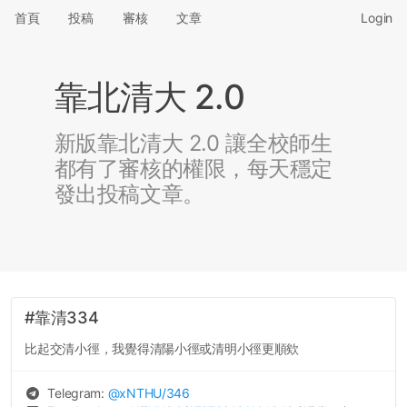
首頁
投稿
審核
文章
Login
靠北清大 2.0
新版靠北清大 2.0 讓全校師生
都有了審核的權限，每天穩定
發出投稿文章。
#靠清334
比起交清小徑，我覺得清陽小徑或清明小徑更順欸
Telegram:
@
xNTHU
/346