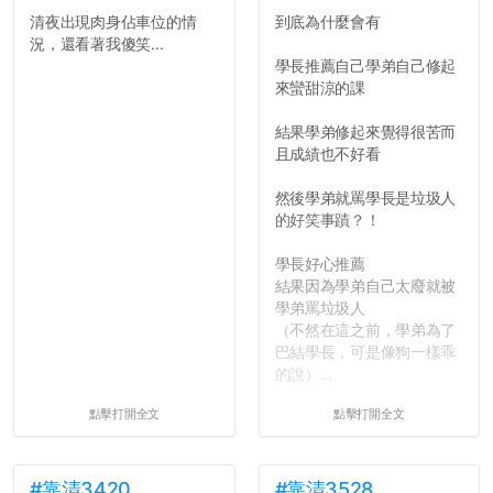
清夜出現肉身佔車位的情
到底為什麼會有
反正老人我明天就要搬離新
況，還看著我傻笑...
竹，之後如何發展與我無
學長推薦自己學弟自己修起
關，就當最後一天發個牢騷
來蠻甜涼的課
吧XD，祝學弟妹們修課順利
~~...
結果學弟修起來覺得很苦而
且成績也不好看
然後學弟就罵學長是垃圾人
的好笑事蹟？！
學長好心推薦
結果因為學弟自己太廢就被
學弟罵垃圾人
（不然在這之前，學弟為了
巴結學長，可是像狗一樣乖
的說）...
點擊打開全文
點擊打開全文
#靠清3420
#靠清3528