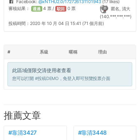
Facebook:
@
xNTHU2.0
/172726131101943
(17 likes)
審核結果：
4
票 /
0
票
匿名, 清大
通過
駁回
(140.***.***.***)
投稿時間：
2020 年 10 月 04 日 15:41 (71 個月前)
#
系級
暱稱
理由
此區域僅限交清使用者查看
您可以打開
#投稿DEMO
，免登入即可預覽投票介面
推薦文章
#靠清3427
#靠清3448