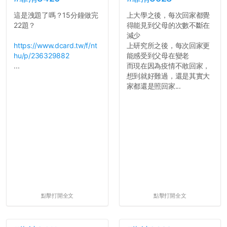
這是洩題了嗎？15分鐘做完
上大學之後，每次回家都覺
22題？
得能見到父母的次數不斷在
減少
https://www.dcard.tw/f/nt
上研究所之後，每次回家更
hu/p/236329882
能感受到父母在變老
...
而現在因為疫情不敢回家，
想到就好難過，還是其實大
家都還是照回家...
點擊打開全文
點擊打開全文