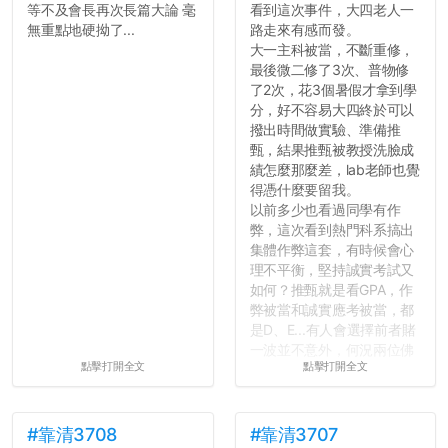
等不及會長再次長篇大論 毫
看到這次事件，大四老人一
無重點地硬拗了...
路走來有感而發。
大一主科被當，不斷重修，
最後微二修了3次、普物修
了2次，花3個暑假才拿到學
分，好不容易大四終於可以
撥出時間做實驗、準備推
甄，結果推甄被教授洗臉成
績怎麼那麼差，lab老師也覺
得憑什麼要留我。
以前多少也看過同學有作
弊，這次看到熱門科系搞出
集體作弊這套，有時候會心
理不平衡，堅持誠實考試又
如何？推甄就是看GPA，作
弊被當和誠實應考被當，都
是D、E...有人會選擇前者賭
一波並不意外，何況兩位佛
點擊打開全文
點擊打開全文
心教授看起來要輕輕放下
了，之後履歷不會留下汙
點...，希望這次事件不要助
長作弊的風氣。
#靠清3708
#靠清3707