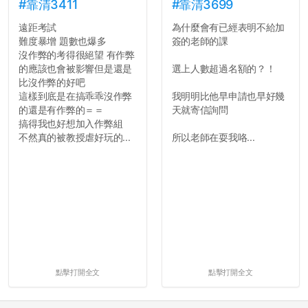
#靠清3411
#靠清3699
遠距考試
為什麼會有已經表明不給加
難度暴增 題數也爆多
簽的老師的課
沒作弊的考得很絕望 有作弊
的應該也會被影響但是還是
選上人數超過名額的？！
比沒作弊的好吧
這樣到底是在搞乖乖沒作弊
我明明比他早申請也早好幾
的還是有作弊的＝＝
天就寄信詢問
搞得我也好想加入作弊組
不然真的被教授虐好玩的...
所以老師在耍我咯...
點擊打開全文
點擊打開全文