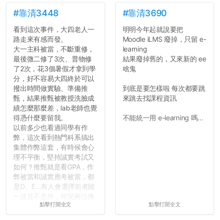
弊的同學好太多了，雖然成
績無法體現你們的努力，但
#靠清3448
#靠清3690
往後你們正直的態度一定會
看到這次事件，大四老人一
明明今年起就說要把
讓你們在社會上適應得更
路走來有感而發。
Moodle iLMS 廢掉，只留 e-
好。最後，那些作弊的同
大一主科被當，不斷重修，
learning
學，你們要瞭解到作弊對你
最後微二修了3次、普物修
結果廢掉舊的，又來新的 ee
們而言是沒有任何好處的，
了2次，花3個暑假才拿到學
啥鬼
大學是你們唯一可以勇敢認
分，好不容易大四終於可以
錯但不需要付出太大代價的
撥出時間做實驗、準備推
到底是要怎樣啦 每次都要跳
地方，你們在這時候如果不
甄，結果推甄被教授洗臉成
來跳去找課程資訊
會學會...
績怎麼那麼差，lab老師也覺
得憑什麼要留我。
不能統一用 e-learning 嗎...
以前多少也看過同學有作
弊，這次看到熱門科系搞出
集體作弊這套，有時候會心
理不平衡，堅持誠實考試又
如何？推甄就是看GPA，作
弊被當和誠實應考被當，都
是D、E...有人會選擇前者賭
一波並不意外，何況兩位佛
點擊打開全文
點擊打開全文
心教授看起來要輕輕放下
了，之後履歷不會留下汙