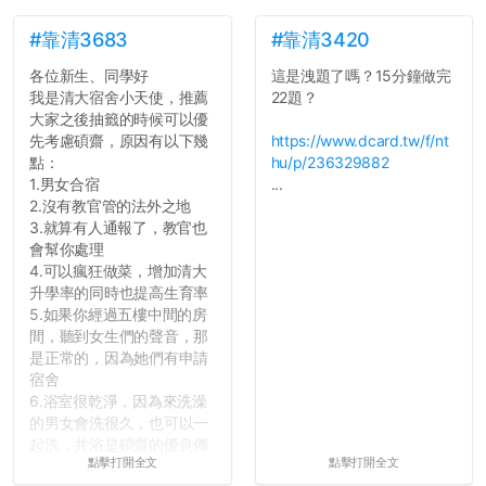
點...，希望這次事件不要助
長作弊的風氣。
#靠清3683
#靠清3420
各位新生、同學好
這是洩題了嗎？15分鐘做完
反正老人我明天就要搬離新
我是清大宿舍小天使，推薦
22題？
竹，之後如何發展與我無
大家之後抽籤的時候可以優
關，就當最後一天發個牢騷
先考慮碩齋，原因有以下幾
https://www.dcard.tw/f/nt
吧XD，祝學弟妹們修課順利
點：
hu/p/236329882
~~...
1.男女合宿
...
2.沒有教官管的法外之地
3.就算有人通報了，教官也
會幫你處理
4.可以瘋狂做菜，增加清大
升學率的同時也提高生育率
5.如果你經過五樓中間的房
間，聽到女生們的聲音，那
是正常的，因為她們有申請
宿舍
6.浴室很乾淨，因為來洗澡
的男女會洗很久，也可以一
起洗，共浴是碩齋的優良傳
點擊打開全文
點擊打開全文
統呢！