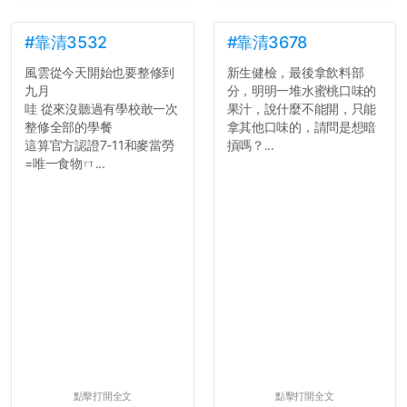
7.歡迎其他碩齋夥伴分享~
如果有任何想要我推薦的宿
舍房間，都歡迎留言讓我知
#靠清3532
#靠清3678
道...
風雲從今天開始也要整修到
新生健檢，最後拿飲料部
九月
分，明明一堆水蜜桃口味的
哇 從來沒聽過有學校敢一次
果汁，說什麼不能開，只能
整修全部的學餐
拿其他口味的，請問是想暗
這算官方認證7-11和麥當勞
摃嗎？...
=唯一食物ㄇ...
點擊打開全文
點擊打開全文