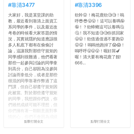
#靠清3477
#靠清3396
大家好，我是某堂課的助
欸幹😲！梅花鹿欸🧐🧐！嗚
教，最近看到靠清上面資工
呼😎😎😤😤！這可以養嗎🤪
系同學的事件，以及最近改
🤪！？欸蟑螂這可以養嗎🤔
考卷的時候看大家答題的情
🤔！我不知道🧐🧐你抓回家
況，其實就隱約知道應該很
😤😤！欸借過借過不要跑😲
多人私底下都有在偷偷討
😲😲！嗚嗚他跑掉了😱😱！
論，這讓我對那些守規矩的
嗚呼呼😤😤😤！喔好屌🍆
同學感到很難過，他們看著
喔！清大要有梅花鹿了餒!
那些一起參與討論的同學拿
666...
到高分，自己卻因為沒參與
討論而拿低分，或者是那些
很混的同學靠著作弊過了這
門課，但自己卻遵守規矩因
此被當。對於那些遵守規矩
的同學，我想跟你們說，你
們雖然成績可能不理想，但
你們擁有著一顆願意面對事
情的心，你們不會因為成績
點擊打開全文
點擊打開全文
壓力而選擇逃避(作弊)，在
這一點上你們做的比那些作