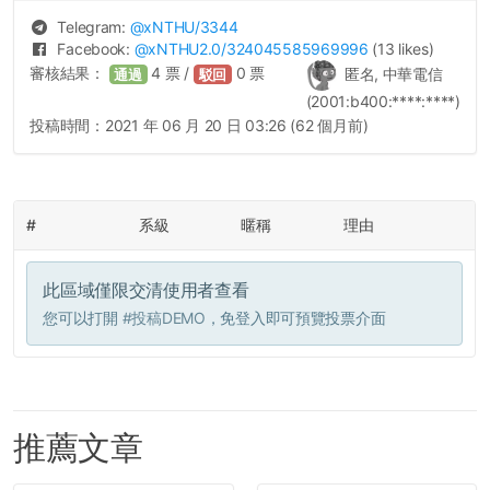
Telegram:
@
xNTHU
/3344
Facebook:
@
xNTHU2.0
/324045585969996
(13 likes)
審核結果：
4
票 /
0
票
匿名, 中華電信
通過
駁回
(2001:b400:****:****)
投稿時間：
2021 年 06 月 20 日 03:26 (62 個月前)
#
系級
暱稱
理由
此區域僅限交清使用者查看
您可以打開
#投稿DEMO
，免登入即可預覽投票介面
推薦文章