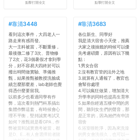
點擊打開全文
點擊打開全文
#靠清3448
#靠清3683
看到這次事件，大四老人一
各位新生、同學好
路走來有感而發。
我是清大宿舍小天使，推薦
大一主科被當，不斷重修，
大家之後抽籤的時候可以優
最後微二修了3次、普物修
先考慮碩齋，原因有以下幾
了2次，花3個暑假才拿到學
點：
分，好不容易大四終於可以
1.男女合宿
撥出時間做實驗、準備推
2.沒有教官管的法外之地
甄，結果推甄被教授洗臉成
3.就算有人通報了，教官也
績怎麼那麼差，lab老師也覺
會幫你處理
得憑什麼要留我。
4.可以瘋狂做菜，增加清大
以前多少也看過同學有作
升學率的同時也提高生育率
弊，這次看到熱門科系搞出
5.如果你經過五樓中間的房
集體作弊這套，有時候會心
間，聽到女生們的聲音，那
理不平衡，堅持誠實考試又
是正常的，因為她們有申請
如何？推甄就是看GPA，作
宿舍
弊被當和誠實應考被當，都
6.浴室很乾淨，因為來洗澡
是D、E...有人會選擇前者賭
的男女會洗很久，也可以一