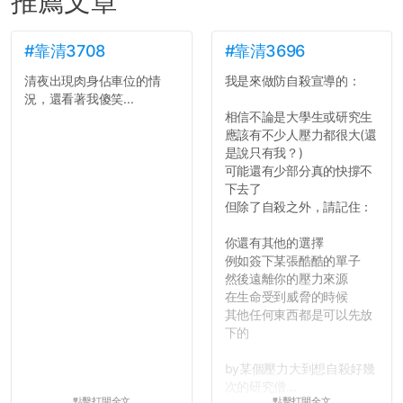
推薦文章
#靠清3708
#靠清3696
清夜出現肉身佔車位的情
我是來做防自殺宣導的：
況，還看著我傻笑...
相信不論是大學生或研究生
應該有不少人壓力都很大(還
是說只有我？)
可能還有少部分真的快撐不
下去了
但除了自殺之外，請記住：
你還有其他的選擇
例如簽下某張酷酷的單子
然後遠離你的壓力來源
在生命受到威脅的時候
其他任何東西都是可以先放
下的
by某個壓力大到想自殺好幾
次的研究僧...
點擊打開全文
點擊打開全文