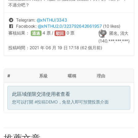
不過分吧？
Telegram:
@
xNTHU
/3343
Facebook:
@
xNTHU2.0
/323792642661957
(10 likes)
審核結果：
4
票 /
0
票
匿名, 清大
通過
駁回
(140.***.***.***)
投稿時間：
2021 年 06 月 19 日 17:18 (62 個月前)
#
系級
暱稱
理由
此區域僅限交清使用者查看
您可以打開
#投稿DEMO
，免登入即可預覽投票介面