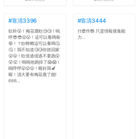
#靠清3396
#靠清3444
欸幹😲！梅花鹿欸🧐🧐！嗚
什麼作弊 只是情報搜集能
呼😎😎😤😤！這可以養嗎🤪
力...
🤪！？欸蟑螂這可以養嗎🤔
🤔！我不知道🧐🧐你抓回家
😤😤！欸借過借過不要跑😲
😲😲！嗚嗚他跑掉了😱😱！
嗚呼呼😤😤😤！喔好屌🍆
喔！清大要有梅花鹿了餒!
666...