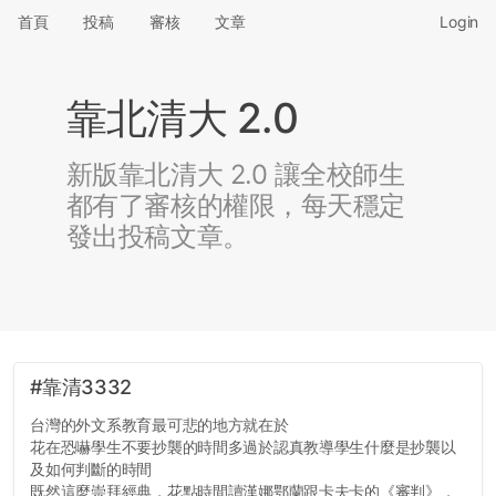
首頁
投稿
審核
文章
Login
靠北清大 2.0
新版靠北清大 2.0 讓全校師生
都有了審核的權限，每天穩定
發出投稿文章。
#靠清3332
台灣的外文系教育最可悲的地方就在於
花在恐嚇學生不要抄襲的時間多過於認真教導學生什麼是抄襲以
及如何判斷的時間
既然這麼崇拜經典，花點時間讀漢娜鄂蘭跟卡夫卡的《審判》，