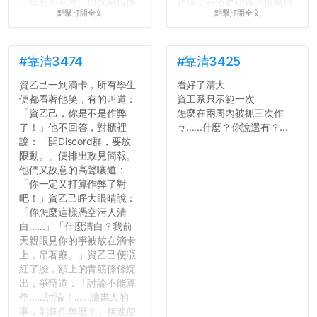
一波並不意外，何況兩位佛
起洗，共浴是碩齋的優良傳
點擊打開全文
點擊打開全文
心教授看起來要輕輕放下
統呢！
了，之後履歷不會留下汙
7.歡迎其他碩齋夥伴分享~
點...，希望這次事件不要助
如果有任何想要我推薦的宿
長作弊的風氣。
舍房間，都歡迎留言讓我知
#靠清3474
#靠清3425
道...
資乙己一到滴卡，所有學生
看好了清大
反正老人我明天就要搬離新
便都看著他笑，有的叫道：
資工系只示範一次
竹，之後如何發展與我無
「資乙己，你是不是作弊
怎麼在兩周內被抓三次作
關，就當最後一天發個牢騷
了！」他不回答，對櫃裡
ㄅ......什麼？你說還有？...
吧XD，祝學弟妹們修課順利
說：「開Discord群，要放
~~...
限動。」便排出政見簡報。
他們又故意的高聲嚷道：
「你一定又打算作弊了對
吧！」資乙己睜大眼晴說：
「你怎麼這樣憑空污人清
白......」「什麼清白？我前
天親眼見你的事被放在滴卡
上，吊著鞭。」資乙己便漲
紅了臉，額上的青筋條條綻
出，爭辯道：「討論不能算
作......討論！......讀書人的
事，能算作弊麼？」接連便