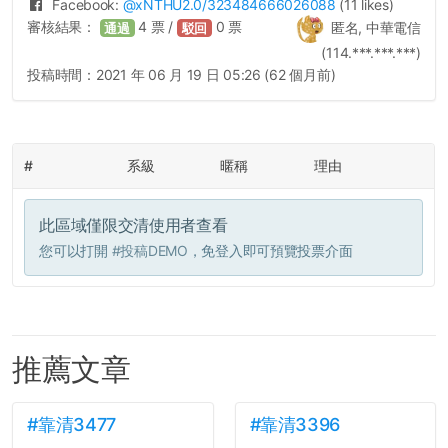
Facebook:
@
xNTHU2.0
/323484666026088
(11 likes)
審核結果：
4
票 /
0
票
匿名, 中華電信
通過
駁回
(114.***.***.***)
投稿時間：
2021 年 06 月 19 日 05:26 (62 個月前)
#
系級
暱稱
理由
此區域僅限交清使用者查看
您可以打開
#投稿DEMO
，免登入即可預覽投票介面
推薦文章
#靠清3477
#靠清3396