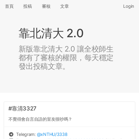
首頁
投稿
審核
文章
Login
靠北清大 2.0
新版靠北清大 2.0 讓全校師生
都有了審核的權限，每天穩定
發出投稿文章。
#靠清3327
不覺得會自言自語的室友很吵嗎？
Telegram:
@
xNTHU
/3338