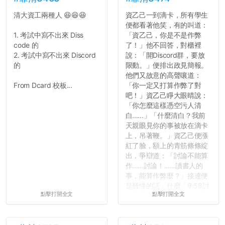
清大資工兩種人 😆😆😆
資乙己一到滴卡，所有學生
反正老人我明天就要搬離新
便都看著他笑，有的叫道：
竹，之後如何發展與我無
1. 考試中寫不出來 Diss
「資乙己，你是不是作弊
關，就當最後一天發個牢騷
code 的
了！」他不回答，對櫃裡
吧XD，祝學弟妹們修課順利
2. 考試中寫不出來 Discord
說：「開Discord群，要放
~~...
的
限動。」便排出政見簡報。
他們又故意的高聲嚷道：
From Dcard 校板...
「你一定又打算作弊了對
吧！」資乙己睜大眼晴說：
「你怎麼這樣憑空污人清
白......」「什麼清白？我前
天親眼見你的事被放在滴卡
上，吊著鞭。」資乙己便漲
紅了臉，額上的青筋條條綻
出，爭辯道：「討論不能算
作......討論！......讀書人的
事，能算作弊麼？」接連便
是難懂的話，什麼「9:58討
點擊打開全文
點擊打開全文
論考題難度」，什麼「名譽
傷害」之類，引得眾人都哄
笑起來：校內外充滿了快活