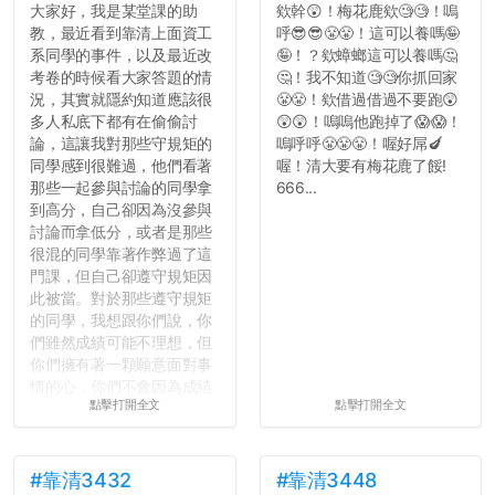
大家好，我是某堂課的助
欸幹😲！梅花鹿欸🧐🧐！嗚
教，最近看到靠清上面資工
呼😎😎😤😤！這可以養嗎🤪
系同學的事件，以及最近改
🤪！？欸蟑螂這可以養嗎🤔
考卷的時候看大家答題的情
🤔！我不知道🧐🧐你抓回家
況，其實就隱約知道應該很
😤😤！欸借過借過不要跑😲
多人私底下都有在偷偷討
😲😲！嗚嗚他跑掉了😱😱！
論，這讓我對那些守規矩的
嗚呼呼😤😤😤！喔好屌🍆
同學感到很難過，他們看著
喔！清大要有梅花鹿了餒!
那些一起參與討論的同學拿
666...
到高分，自己卻因為沒參與
討論而拿低分，或者是那些
很混的同學靠著作弊過了這
門課，但自己卻遵守規矩因
此被當。對於那些遵守規矩
的同學，我想跟你們說，你
們雖然成績可能不理想，但
你們擁有著一顆願意面對事
情的心，你們不會因為成績
點擊打開全文
點擊打開全文
壓力而選擇逃避(作弊)，在
這一點上你們做的比那些作
弊的同學好太多了，雖然成
績無法體現你們的努力，但
#靠清3432
#靠清3448