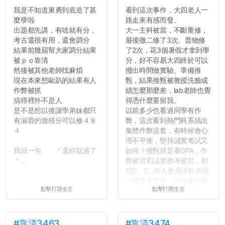
往後你們正直的態度一定會
我是不知道東勇到底造了甚
看到這次事件，大四老人一
讓你們在社會上適應得更
麼孽啦
路走來有感而發。
好。最後，那些作弊的同
出題都先講，有唸就有分，
大一主科被當，不斷重修，
學，你們要瞭解到作弊對你
考古還很有用，還會調分
最後微二修了3次、普物修
們而言是沒有任何好處的，
結果前幾屆幫大家調分結果
了2次，花3個暑假才拿到學
大學是你們唯一可以勇敢認
被ｐｏ靠清
分，好不容易大四終於可以
錯但不需要付出太大代價的
然後被其他老師找麻煩
撥出時間做實驗、準備推
地方，你們在這時候如果不
現在本來想歐趴的結果有人
甄，結果推甄被教授洗臉成
會學會...
作弊被抓
績怎麼那麼差，lab老師也覺
搞得裡外不是人
得憑什麼要留我。
是不是想以後讓學弟妹都只
以前多少也看過同學有作
有淑蓉的微積分可以修４８
弊，這次看到熱門科系搞出
４
集體作弊這套，有時候會心
理不平衡，堅持誠實考試又
我就一句 ＂還好我過了
如何？推甄就是看GPA，作
＂...
弊被當和誠實應考被當，都
是D、E...有人會選擇前者賭
一波並不意外，何況兩位佛
點擊打開全文
點擊打開全文
心教授看起來要輕輕放下
了，之後履歷不會留下汙
點...，希望這次事件不要助
長作弊的風氣。
#靠清3463
#靠清3474