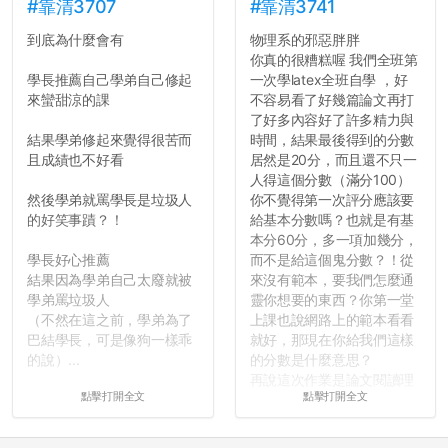
的空氣。...
#靠清3707
#靠清3741
到底為什麼會有
物理系的邪惡胖胖
你真的很糟糕喔 我們全班第
學長推薦自己學弟自己修起
一次學latex全班自學 ，好
來蠻甜涼的課
不容易看了好幾篇論文再打
了好多內容好了許多精力與
結果學弟修起來覺得很苦而
時間，結果最後得到的分數
且成績也不好看
居然是20分，而且還不只一
人得這個分數（滿分100）
然後學弟就罵學長是垃圾人
你不覺得第一次評分應該要
的好笑事蹟？！
給基本分數嗎？也就是有基
本分60分，多一項加幾分，
學長好心推薦
而不是給這個鬼分數？！從
結果因為學弟自己太廢就被
來沒有範本，要我們怎麼通
學弟罵垃圾人
靈你想要的東西？你第一堂
（不然在這之前，學弟為了
上課也說網路上的範本看看
巴結學長，可是像狗一樣乖
就好，那現在你給我們這樣
的說）...
的分數是什麼意思？
再說這次作業是論文閱讀理
點擊打開全文
點擊打開全文
解與評論，既然已經寫下實
驗原理實驗步驟，實驗背
景，最後你憑什麼只給我們