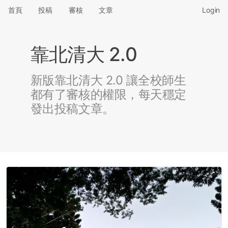
首頁
投稿
審核
文章
Login
靠北清大 2.0
新版靠北清大 2.0 讓全校師生
都有了審核的權限，每天穩定
發出投稿文章。