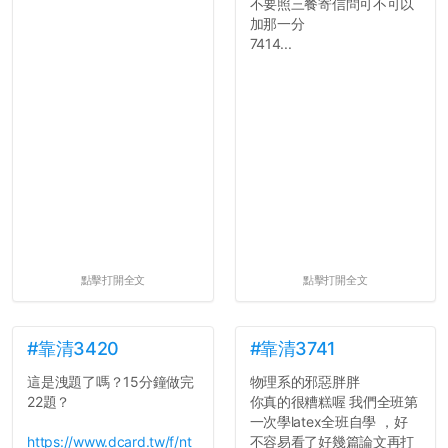
不要照三餐寄信問可不可以
加那一分
7414...
點擊打開全文
點擊打開全文
#靠清3420
#靠清3741
這是洩題了嗎？15分鐘做完
物理系的邪惡胖胖
22題？
你真的很糟糕喔 我們全班第
一次學latex全班自學 ，好
https://www.dcard.tw/f/nt
不容易看了好幾篇論文再打