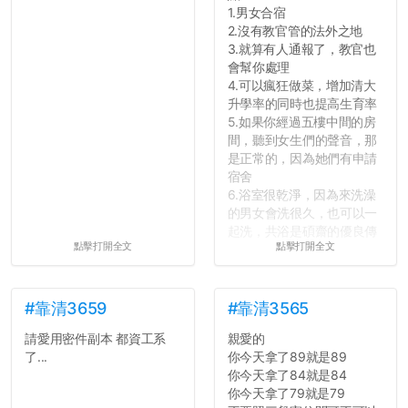
1.男女合宿
2.沒有教官管的法外之地
3.就算有人通報了，教官也
會幫你處理
4.可以瘋狂做菜，增加清大
升學率的同時也提高生育率
5.如果你經過五樓中間的房
間，聽到女生們的聲音，那
是正常的，因為她們有申請
宿舍
6.浴室很乾淨，因為來洗澡
的男女會洗很久，也可以一
起洗，共浴是碩齋的優良傳
點擊打開全文
點擊打開全文
統呢！
7.歡迎其他碩齋夥伴分享~
如果有任何想要我推薦的宿
舍房間，都歡迎留言讓我知
#靠清3659
#靠清3565
道...
請愛用密件副本 都資工系
親愛的
了...
你今天拿了89就是89
你今天拿了84就是84
你今天拿了79就是79