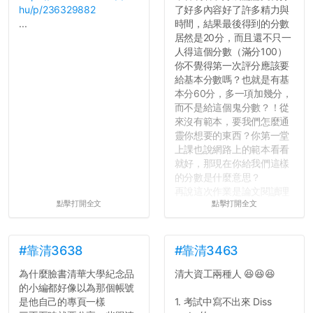
hu/p/236329882
了好多內容好了許多精力與
...
時間，結果最後得到的分數
居然是20分，而且還不只一
人得這個分數（滿分100）
你不覺得第一次評分應該要
給基本分數嗎？也就是有基
本分60分，多一項加幾分，
而不是給這個鬼分數？！從
來沒有範本，要我們怎麼通
靈你想要的東西？你第一堂
上課也說網路上的範本看看
就好，那現在你給我們這樣
的分數是什麼意思？
再說這次作業是論文閱讀理
點擊打開全文
點擊打開全文
解與評論，既然已經寫下實
驗原理實驗步驟，實驗背
景，最後你憑什麼只給我們
對論文的評論10分？！...
#靠清3638
#靠清3463
為什麼臉書清華大學紀念品
清大資工兩種人 😆😆😆
的小編都好像以為那個帳號
是他自己的專頁一樣
1. 考試中寫不出來 Diss