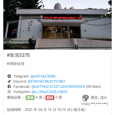
#靠清3275
時間的永恆
Telegram:
@
xNTHU
/3286
Discord:
867861978630717481
Facebook:
@
xNTHU2.0
/321122939595594
(99 likes)
Instagram:
@
x_nthu
/CQI2Lz3jtG7
審核結果：
4
票 /
0
票
匿名, 清大
通過
駁回
(140.***.***.***)
投稿時間：
2021 年 06 月 15 日 10:15 (62 個月前)