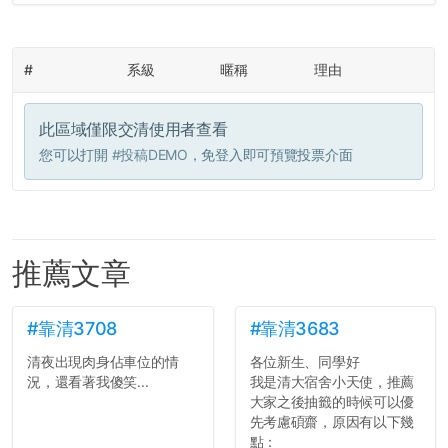
#
系級
暱稱
理由
此區域僅限交清使用者查看
您可以打開
#投稿DEMO
，免登入即可預覽投票介面
推薦文章
#靠清3708
#靠清3683
清夜出現肉身佔車位的情
各位新生、同學好
況，還看著我傻笑...
我是清大宿舍小天使，推薦
大家之後抽籤的時候可以優
先考慮碩齋，原因有以下幾
點：