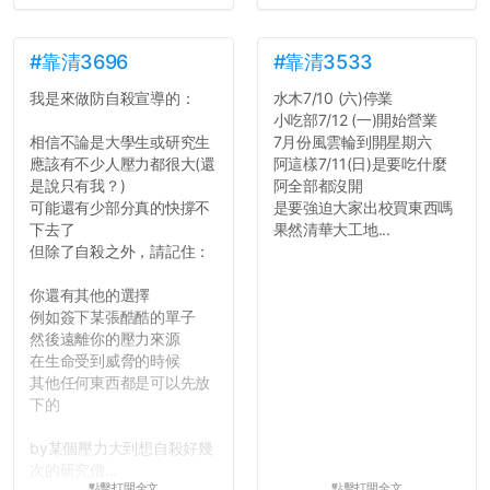
7.歡迎其他碩齋夥伴分享~
如果有任何想要我推薦的宿
舍房間，都歡迎留言讓我知
#靠清3696
#靠清3533
道...
我是來做防自殺宣導的：
水木7/10 (六)停業
小吃部7/12 (一)開始營業
相信不論是大學生或研究生
7月份風雲輪到開星期六
應該有不少人壓力都很大(還
阿這樣7/11(日)是要吃什麼
是說只有我？)
阿全部都沒開
可能還有少部分真的快撐不
是要強迫大家出校買東西嗎
下去了
果然清華大工地...
但除了自殺之外，請記住：
你還有其他的選擇
例如簽下某張酷酷的單子
然後遠離你的壓力來源
在生命受到威脅的時候
其他任何東西都是可以先放
下的
by某個壓力大到想自殺好幾
次的研究僧...
點擊打開全文
點擊打開全文