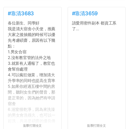
#靠清3683
#靠清3659
各位新生、同學好
請愛用密件副本 都資工系
我是清大宿舍小天使，推薦
了...
大家之後抽籤的時候可以優
先考慮碩齋，原因有以下幾
點：
1.男女合宿
2.沒有教官管的法外之地
3.就算有人通報了，教官也
會幫你處理
4.可以瘋狂做菜，增加清大
升學率的同時也提高生育率
5.如果你經過五樓中間的房
間，聽到女生們的聲音，那
是正常的，因為她們有申請
宿舍
6.浴室很乾淨，因為來洗澡
的男女會洗很久，也可以一
起洗，共浴是碩齋的優良傳
點擊打開全文
點擊打開全文
統呢！