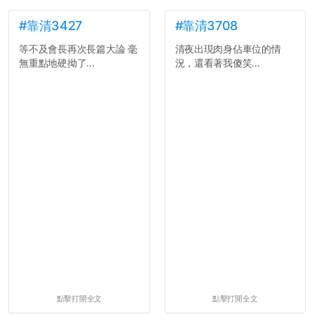
#靠清3427
#靠清3708
等不及會長再次長篇大論 毫
清夜出現肉身佔車位的情
無重點地硬拗了...
況，還看著我傻笑...
點擊打開全文
點擊打開全文