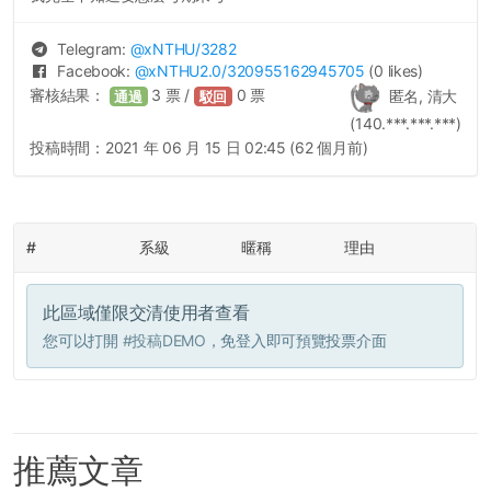
Telegram:
@
xNTHU
/3282
Facebook:
@
xNTHU2.0
/320955162945705
(0 likes)
審核結果：
3
票 /
0
票
匿名, 清大
通過
駁回
(140.***.***.***)
投稿時間：
2021 年 06 月 15 日 02:45 (62 個月前)
#
系級
暱稱
理由
此區域僅限交清使用者查看
您可以打開
#投稿DEMO
，免登入即可預覽投票介面
推薦文章