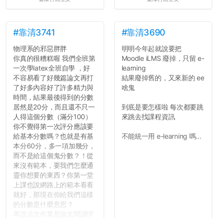
#靠清3741
#靠清3690
物理系的邪惡胖胖
明明今年起就說要把
你真的很糟糕喔 我們全班第
Moodle iLMS 廢掉，只留 e-
一次學latex全班自學 ，好
learning
不容易看了好幾篇論文再打
結果廢掉舊的，又來新的 ee
了好多內容好了許多精力與
啥鬼
時間，結果最後得到的分數
居然是20分，而且還不只一
到底是要怎樣啦 每次都要跳
人得這個分數（滿分100）
來跳去找課程資訊
你不覺得第一次評分應該要
給基本分數嗎？也就是有基
不能統一用 e-learning 嗎...
本分60分，多一項加幾分，
而不是給這個鬼分數？！從
來沒有範本，要我們怎麼通
靈你想要的東西？你第一堂
上課也說網路上的範本看看
就好，那現在你給我們這樣
的分數是什麼意思？
再說這次作業是論文閱讀理