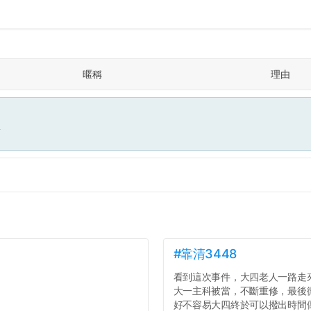
暱稱
理由
面
#靠清3448
看到這次事件，大四老人一路走
大一主科被當，不斷重修，最後
好不容易大四終於可以撥出時間