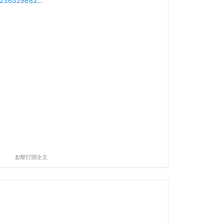
p/236329882
...
點擊打開全文