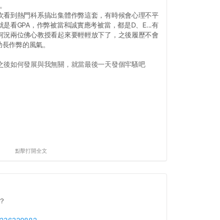
我。
次看到熱門科系搞出集體作弊這套，有時候會心理不平
是看GPA，作弊被當和誠實應考被當，都是D、E...有
何況兩位佛心教授看起來要輕輕放下了，之後履歷不會
要助長作弊的風氣。
之後如何發展與我無關，就當最後一天發個牢騷吧
點擊打開全文
？