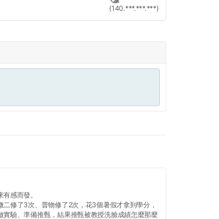
(140.***.***.***)
來有感而發。
微二修了3次、普物修了2次，花3個暑假才拿到學分，
做實驗、準備推甄，結果推甄被教授洗臉成績怎麼那麼