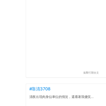
點擊打開全文
#靠清3708
清夜出現肉身佔車位的情況，還看著我傻笑...