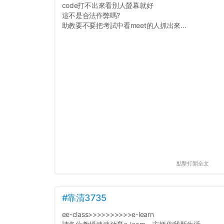
code打不出來看別人螢幕就好
這不是合法作弊嗎?
助教要不要把考試中看meet的人抓出來...
點擊打開全文
#靠清3735
ee-class>>>>>>>>>>e-learn