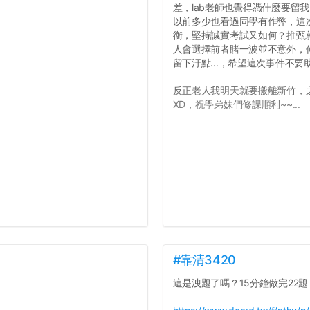
差，lab老師也覺得憑什麼要留
以前多少也看過同學有作弊，這
衡，堅持誠實考試又如何？推甄就
人會選擇前者賭一波並不意外，
留下汙點...，希望這次事件不
反正老人我明天就要搬離新竹，
XD，祝學弟妹們修課順利~~...
#靠清3420
這是洩題了嗎？15分鐘做完22題