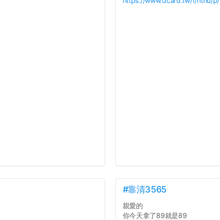
https://www.dcard.tw/f/nthu/
#靠清3565
親愛的
你今天拿了89就是89