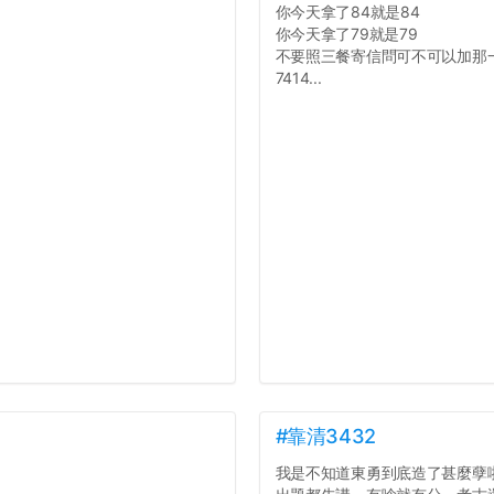
你今天拿了84就是84
你今天拿了79就是79
不要照三餐寄信問可不可以加那
7414...
#靠清3432
我是不知道東勇到底造了甚麼孽