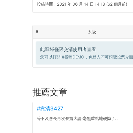
投稿時間：
2021 年 06 月 14 日 14:18 (62 個月前)
#
系級
此區域僅限交清使用者查看
您可以打開
#投稿DEMO
，免登入即可預覽投票介
推薦文章
#靠清3427
等不及會長再次長篇大論 毫無重點地硬拗了...