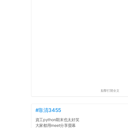
點擊打開全文
#靠清3455
資工python期末也太好笑
大家都用meet分享螢幕