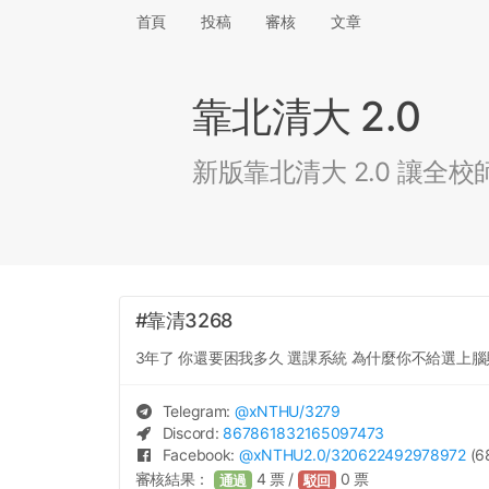
首頁
投稿
審核
文章
靠北清大 2.0
新版靠北清大 2.0 讓
#靠清3268
3年了 你還要困我多久 選課系統 為什麼你不給選上
Telegram:
@
xNTHU
/3279
Discord:
867861832165097473
Facebook:
@
xNTHU2.0
/320622492978972
(6
審核結果：
4
票 /
0
票
通過
駁回