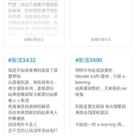
門課，但自己卻遵守規矩因
此被當。對於那些遵守規矩
的同學，我想跟你們說，你
們雖然成績可能不理想，但
你們擁有著一顆願意面對事
情的心，你們不會因為成績
點擊打開全文
點擊打開全文
壓力而選擇逃避(作弊)，在
這一點上你們做的比那些作
弊的同學好太多了，雖然成
績無法體現你們的努力，但
#靠清3432
#靠清3690
往後你們正直的態度一定會
我是不知道東勇到底造了甚
明明今年起就說要把
讓你們在社會上適應得更
麼孽啦
Moodle iLMS 廢掉，只留 e-
好。最後，那些作弊的同
出題都先講，有唸就有分，
learning
學，你們要瞭解到作弊對你
考古還很有用，還會調分
結果廢掉舊的，又來新的 ee
們而言是沒有任何好處的，
結果前幾屆幫大家調分結果
啥鬼
大學是你們唯一可以勇敢認
被ｐｏ靠清
錯但不需要付出太大代價的
然後被其他老師找麻煩
到底是要怎樣啦 每次都要跳
地方，你們在這時候如果不
現在本來想歐趴的結果有人
來跳去找課程資訊
會學會...
作弊被抓
搞得裡外不是人
不能統一用 e-learning 嗎...
是不是想以後讓學弟妹都只