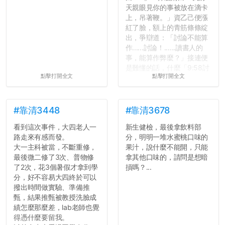
天親眼見你的事被放在滴卡
上，吊著鞭。」資乙己便漲
紅了臉，額上的青筋條條綻
出，爭辯道：「討論不能算
作......討論！......讀書人的
事，能算作弊麼？」接連便
是難懂的話，什麼「9:58討
點擊打開全文
點擊打開全文
論考題難度」，什麼「名譽
傷害」之類，引得眾人都哄
笑起來：校內外充滿了快活
的空氣。...
#靠清3448
#靠清3678
看到這次事件，大四老人一
新生健檢，最後拿飲料部
路走來有感而發。
分，明明一堆水蜜桃口味的
大一主科被當，不斷重修，
果汁，說什麼不能開，只能
最後微二修了3次、普物修
拿其他口味的，請問是想暗
了2次，花3個暑假才拿到學
摃嗎？...
分，好不容易大四終於可以
撥出時間做實驗、準備推
甄，結果推甄被教授洗臉成
績怎麼那麼差，lab老師也覺
得憑什麼要留我。