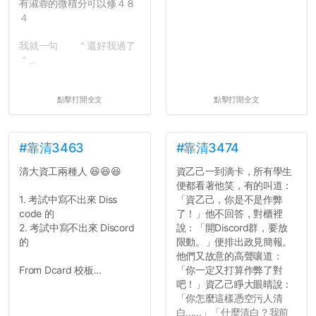
有淑蓉的微積分可以修４８
４
我就一句 ＂還好我過了
＂...
點擊打開全文
點擊打開全文
#靠清3463
#靠清3474
清大資工兩種人 😆😆😆
資乙己一到滴卡，所有學生
便都看著他笑，有的叫道：
1. 考試中寫不出來 Diss
「資乙己，你是不是作弊
code 的
了！」他不回答，對櫃裡
2. 考試中寫不出來 Discord
說：「開Discord群，要放
的
限動。」便排出政見簡報。
他們又故意的高聲嚷道：
From Dcard 校板...
「你一定又打算作弊了對
吧！」資乙己睜大眼晴說：
「你怎麼這樣憑空污人清
白......」「什麼清白？我前