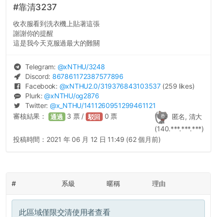
#靠清3237
收衣服看到洗衣機上貼著這張
謝謝你的提醒
這是我今天克服過最大的難關
Telegram:
@
xNTHU
/3248
Discord:
867861172387577896
Facebook:
@
xNTHU2.0
/319376843103537
(259 likes)
Plurk:
@
xNTHU
/og2876
Twitter:
@
x_NTHU
/1411260951299461121
審核結果：
3
票 /
0
票
匿名, 清大
通過
駁回
(140.***.***.***)
投稿時間：
2021 年 06 月 12 日 11:49 (62 個月前)
#
系級
暱稱
理由
此區域僅限交清使用者查看