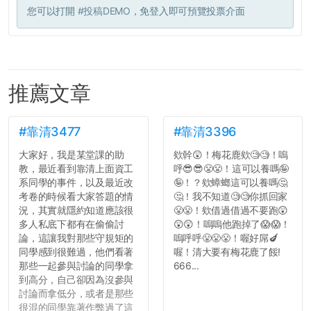
您可以打開
#投稿DEMO
，免登入即可預覽投票介面
推薦文章
#靠清3477
#靠清3396
大家好，我是某堂課的助
欸幹😲！梅花鹿欸🧐🧐！嗚
教，最近看到靠清上面資工
呼😎😎😤😤！這可以養嗎🤪
系同學的事件，以及最近改
🤪！？欸蟑螂這可以養嗎🤔
考卷的時候看大家答題的情
🤔！我不知道🧐🧐你抓回家
況，其實就隱約知道應該很
😤😤！欸借過借過不要跑😲
多人私底下都有在偷偷討
😲😲！嗚嗚他跑掉了😱😱！
論，這讓我對那些守規矩的
嗚呼呼😤😤😤！喔好屌🍆
同學感到很難過，他們看著
喔！清大要有梅花鹿了餒!
那些一起參與討論的同學拿
666...
到高分，自己卻因為沒參與
討論而拿低分，或者是那些
很混的同學靠著作弊過了這