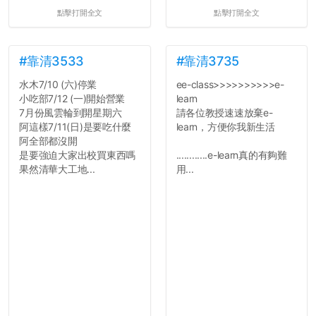
點擊打開全文
點擊打開全文
#靠清3533
#靠清3735
水木7/10 (六)停業
ee-class>>>>>>>>>>e-
小吃部7/12 (一)開始營業
learn
7月份風雲輪到開星期六
請各位教授速速放棄e-
阿這樣7/11(日)是要吃什麼
learn，方便你我新生活
阿全部都沒開
是要強迫大家出校買東西嗎
............e-learn真的有夠難
果然清華大工地...
用...