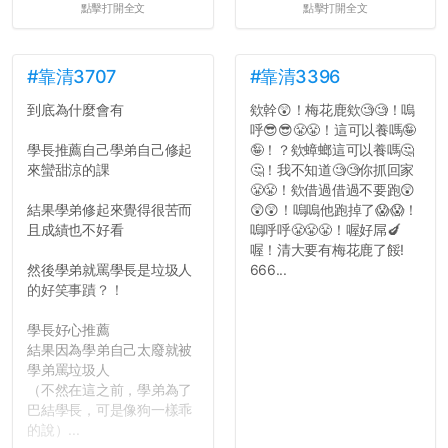
點擊打開全文
點擊打開全文
#靠清3707
#靠清3396
到底為什麼會有
欸幹😲！梅花鹿欸🧐🧐！嗚
呼😎😎😤😤！這可以養嗎🤪
學長推薦自己學弟自己修起
🤪！？欸蟑螂這可以養嗎🤔
來蠻甜涼的課
🤔！我不知道🧐🧐你抓回家
😤😤！欸借過借過不要跑😲
結果學弟修起來覺得很苦而
😲😲！嗚嗚他跑掉了😱😱！
且成績也不好看
嗚呼呼😤😤😤！喔好屌🍆
喔！清大要有梅花鹿了餒!
然後學弟就罵學長是垃圾人
666...
的好笑事蹟？！
學長好心推薦
結果因為學弟自己太廢就被
學弟罵垃圾人
（不然在這之前，學弟為了
巴結學長，可是像狗一樣乖
的說）...