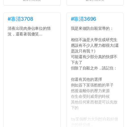
壓力而選擇逃避(作弊)，在
這一點上你們做的比那些作
弊的同學好太多了，雖然成
績無法體現你們的努力，但
#靠清3708
#靠清3696
往後你們正直的態度一定會
清夜出現肉身佔車位的情
我是來做防自殺宣導的：
讓你們在社會上適應得更
況，還看著我傻笑...
好。最後，那些作弊的同
相信不論是大學生或研究生
學，你們要瞭解到作弊對你
應該有不少人壓力都很大(還
們而言是沒有任何好處的，
是說只有我？)
大學是你們唯一可以勇敢認
可能還有少部分真的快撐不
錯但不需要付出太大代價的
下去了
地方，你們在這時候如果不
但除了自殺之外，請記住：
會學會...
你還有其他的選擇
例如簽下某張酷酷的單子
然後遠離你的壓力來源
在生命受到威脅的時候
其他任何東西都是可以先放
下的
by某個壓力大到想自殺好幾
次的研究僧...