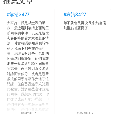
推薦文章
#靠清3477
#靠清3427
大家好，我是某堂課的助
等不及會長再次長篇大論 毫
教，最近看到靠清上面資工
無重點地硬拗了...
系同學的事件，以及最近改
考卷的時候看大家答題的情
況，其實就隱約知道應該很
多人私底下都有在偷偷討
論，這讓我對那些守規矩的
同學感到很難過，他們看著
那些一起參與討論的同學拿
到高分，自己卻因為沒參與
討論而拿低分，或者是那些
很混的同學靠著作弊過了這
門課，但自己卻遵守規矩因
此被當。對於那些遵守規矩
的同學，我想跟你們說，你
們雖然成績可能不理想，但
你們擁有著一顆願意面對事
情的心，你們不會因為成績
點擊打開全文
點擊打開全文