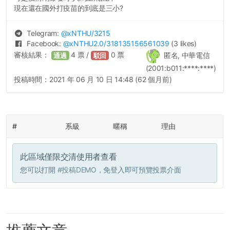
現在還在國外打疫苗的到底是三小?
Telegram:
@
xNTHU
/3215
Facebook:
@
xNTHU2.0
/318135156561039
(3 likes)
審核結果：
4
票 /
0
票
匿名, 中華電信
通過
駁回
(2001:b011:****:****)
投稿時間：
2021 年 06 月 10 日 14:48 (62 個月前)
#
系級
暱稱
理由
此區域僅限交清使用者查看
您可以打開
#投稿DEMO
，免登入即可預覽投票介面