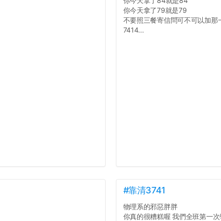
你今天拿了84就是84
你今天拿了79就是79
不要照三餐寄信問可不可以加那
7414...
#靠清3741
物理系的邪惡胖胖
你真的很糟糕喔 我們全班第一次學