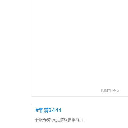
點擊打開全文
#靠清3444
什麼作弊 只是情報搜集能力...