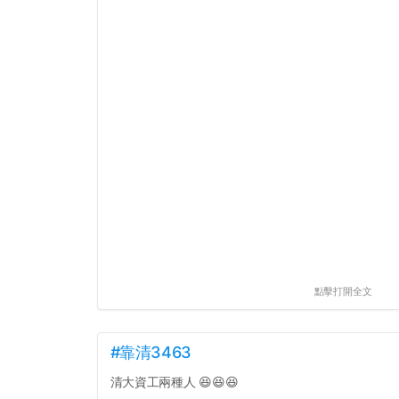
點擊打開全文
#靠清3463
清大資工兩種人 😆😆😆