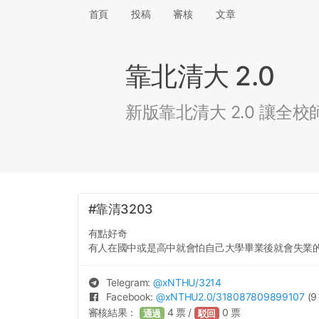
首頁
投稿
審核
文章
靠北清大 2.0
新版靠北清大 2.0 讓
#靠清3203
有點好奇
有人在國中或是高中就會怕自己大學畢業後就會失業
Telegram:
@
xNTHU
/3214
Facebook:
@
xNTHU2.0
/318087809899107
(9
審核結果：
4
票 /
0
票
通過
駁回