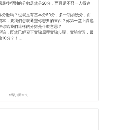
果最後得到的分數居然是20分，而且還不只一人得這
本分數嗎？也就是有基本分60分，多一項加幾分，而
範本，要我們怎麼通靈你想要的東西？你第一堂上課也
在你給我們這樣的分數是什麼意思？
評論，既然已經寫下實驗原理實驗步驟，實驗背景，最
0分？！...
點擊打開全文