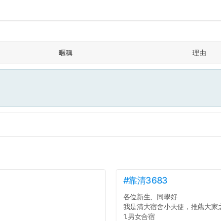
暱稱
理由
面
#靠清3683
各位新生、同學好
我是清大宿舍小天使，推薦大家
1.男女合宿