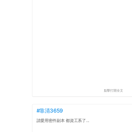
點擊打開全文
#靠清3659
請愛用密件副本 都資工系了...