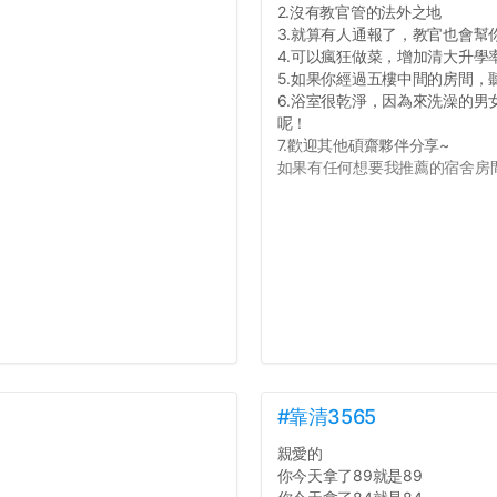
2.沒有教官管的法外之地
3.就算有人通報了，教官也會幫
4.可以瘋狂做菜，增加清大升學
5.如果你經過五樓中間的房間
6.浴室很乾淨，因為來洗澡的
呢！
7.歡迎其他碩齋夥伴分享~
如果有任何想要我推薦的宿舍房間
#靠清3565
親愛的
你今天拿了89就是89