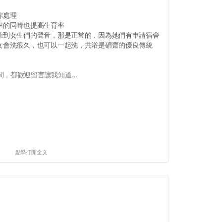
你處理
率的同時也提高生育率
，聽到女生們的聲音，那是正常的，因為她們有申請宿舍
男女會洗很久，也可以一起洗，共浴是碩齋的優良傳統
，都歡迎留言讓我知道...
點擊打開全文