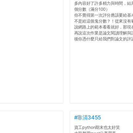
多內容好了許多精力與時間，結
個分數（滿分100）
你不覺得第一次評分應該要給基
不是給這個鬼分數？！從來沒有
說網路上的範本看看就好，那現
再說這次作業是論文閱讀理解與
後你憑什麼只給我們對論文的評論1
#靠清3455
資工python期末也太好笑