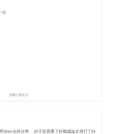
一分
點擊打開全文
latex全班自學 ，好不容易看了好幾篇論文再打了好