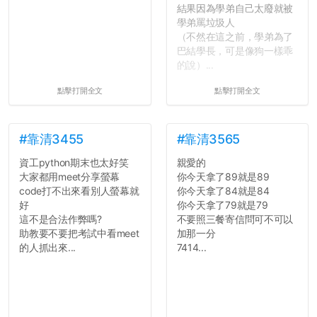
結果因為學弟自己太廢就被
學弟罵垃圾人
（不然在這之前，學弟為了
巴結學長，可是像狗一樣乖
的說）...
點擊打開全文
點擊打開全文
#靠清3455
#靠清3565
資工python期末也太好笑
親愛的
大家都用meet分享螢幕
你今天拿了89就是89
code打不出來看別人螢幕就
你今天拿了84就是84
好
你今天拿了79就是79
這不是合法作弊嗎?
不要照三餐寄信問可不可以
助教要不要把考試中看meet
加那一分
的人抓出來...
7414...