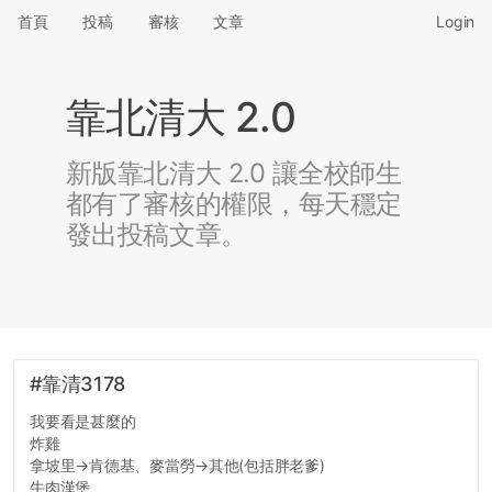
首頁
投稿
審核
文章
Login
靠北清大 2.0
新版靠北清大 2.0 讓全校師生
都有了審核的權限，每天穩定
發出投稿文章。
#靠清3178
我要看是甚麼的
炸雞
拿坡里→肯德基、麥當勞→其他(包括胖老爹)
牛肉漢堡