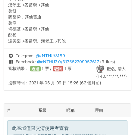
漢堡王→麥當勞→其他
薯餅
麥當勞，其他普通
薯條
肯德基→麥當勞→其他
配餐
達美樂→麥當勞、漢堡王→其他
Telegram:
@
xNTHU
/3189
Facebook:
@
xNTHU2.0
/317552709952617
(3 likes)
審核結果：
1
票 /
1
票
匿名, 清大
通過
駁回
(140.***.***.***)
投稿時間：
2021 年 06 月 09 日 15:26 (62 個月前)
#
系級
暱稱
理由
此區域僅限交清使用者查看