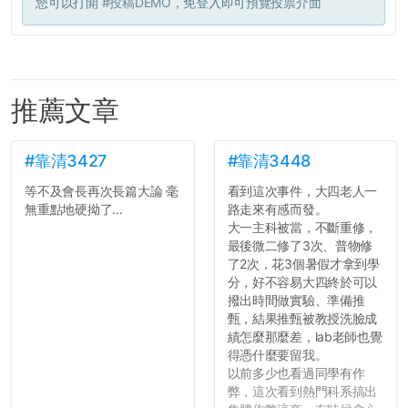
您可以打開
#投稿DEMO
，免登入即可預覽投票介面
推薦文章
#靠清3427
#靠清3448
等不及會長再次長篇大論 毫
看到這次事件，大四老人一
無重點地硬拗了...
路走來有感而發。
大一主科被當，不斷重修，
最後微二修了3次、普物修
了2次，花3個暑假才拿到學
分，好不容易大四終於可以
撥出時間做實驗、準備推
甄，結果推甄被教授洗臉成
績怎麼那麼差，lab老師也覺
得憑什麼要留我。
以前多少也看過同學有作
弊，這次看到熱門科系搞出