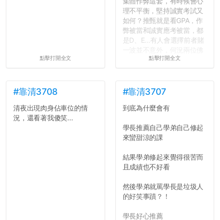
集體作弊這套，有時候會心
理不平衡，堅持誠實考試又
如何？推甄就是看GPA，作
弊被當和誠實應考被當，都
是D、E...有人會選擇前者賭
一波並不意外，何況兩位佛
點擊打開全文
點擊打開全文
心教授看起來要輕輕放下
了，之後履歷不會留下汙
點...，希望這次事件不要助
長作弊的風氣。
#靠清3708
#靠清3707
清夜出現肉身佔車位的情
到底為什麼會有
反正老人我明天就要搬離新
況，還看著我傻笑...
竹，之後如何發展與我無
學長推薦自己學弟自己修起
關，就當最後一天發個牢騷
來蠻甜涼的課
吧XD，祝學弟妹們修課順利
~~...
結果學弟修起來覺得很苦而
且成績也不好看
然後學弟就罵學長是垃圾人
的好笑事蹟？！
學長好心推薦