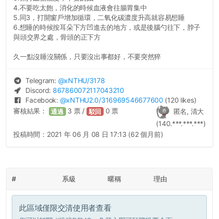
4.不要吃太飽，消化的時候血液會往腸胃集中
5.同3，打開窗戶增加循環，二氧化碳濃度升高就容易想睡
6.想睡的時候按耳朵下方凹進去的地方，或是後腦勺往下，脖子
與頭交界之處，骨頭的正下方
久一點沒睡沒關係，只要沒出事都好，不要突然猝
Telegram:
@
xNTHU
/3178
Discord:
867860072117043210
Facebook:
@
xNTHU2.0
/316969546677600
(120 likes)
審核結果：
3
票 /
0
票
匿名, 清大
通過
駁回
(140.***.***.***)
投稿時間：
2021 年 06 月 08 日 17:13 (62 個月前)
#
系級
暱稱
理由
此區域僅限交清使用者查看