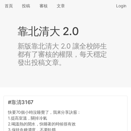
首頁
投稿
審核
文章
Login
靠北清大 2.0
新版靠北清大 2.0 讓全校師生
都有了審核的權限，每天穩定
發出投稿文章。
#靠清3167
快要70個小時沒睡覺了，我來分享訣竅：
1.提高室溫，關掉冷氣
2.喝溫熱的開水，快睡著的時候很有效
3.保持血糖濃度，不要飢餓