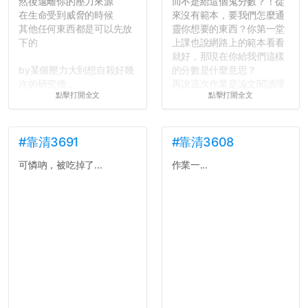
然後遠離你的壓力來源
而不是給這個鬼分數？！從
在生命受到威脅的時候
來沒有範本，要我們怎麼通
其他任何東西都是可以先放
靈你想要的東西？你第一堂
下的
上課也說網路上的範本看看
就好，那現在你給我們這樣
by某個壓力大到想自殺好幾
的分數是什麼意思？
次的研究僧...
再說這次作業是論文閱讀理
點擊打開全文
點擊打開全文
解與評論，既然已經寫下實
驗原理實驗步驟，實驗背
景，最後你憑什麼只給我們
對論文的評論10分？！...
#靠清3691
#靠清3608
可憐吶，被吃掉了...
作業一...