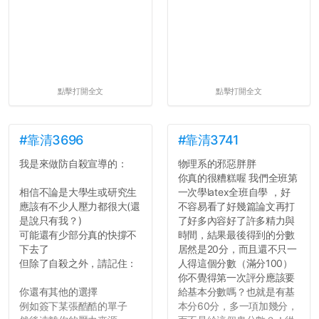
點擊打開全文
點擊打開全文
#靠清3696
#靠清3741
我是來做防自殺宣導的：
物理系的邪惡胖胖
你真的很糟糕喔 我們全班第
相信不論是大學生或研究生
一次學latex全班自學 ，好
應該有不少人壓力都很大(還
不容易看了好幾篇論文再打
是說只有我？)
了好多內容好了許多精力與
可能還有少部分真的快撐不
時間，結果最後得到的分數
下去了
居然是20分，而且還不只一
但除了自殺之外，請記住：
人得這個分數（滿分100）
你不覺得第一次評分應該要
你還有其他的選擇
給基本分數嗎？也就是有基
例如簽下某張酷酷的單子
本分60分，多一項加幾分，