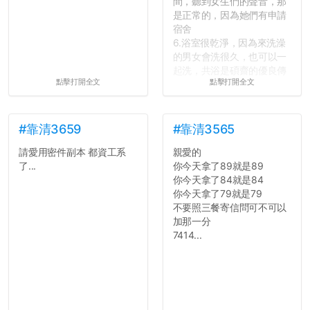
間，聽到女生們的聲音，那
是正常的，因為她們有申請
宿舍
6.浴室很乾淨，因為來洗澡
的男女會洗很久，也可以一
起洗，共浴是碩齋的優良傳
點擊打開全文
點擊打開全文
統呢！
7.歡迎其他碩齋夥伴分享~
如果有任何想要我推薦的宿
舍房間，都歡迎留言讓我知
#靠清3659
#靠清3565
道...
請愛用密件副本 都資工系
親愛的
了...
你今天拿了89就是89
你今天拿了84就是84
你今天拿了79就是79
不要照三餐寄信問可不可以
加那一分
7414...