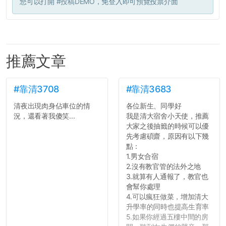
您可以打開
#投稿DEMO
，免登入即可預覽投票介面
推薦文章
#靠清3708
#靠清3683
清夜出現肉身佔車位的情
各位新生、同學好
況，還看著我傻笑...
我是清大宿舍小天使，推薦
大家之後抽籤的時候可以優
先考慮碩齋，原因有以下幾
點：
1.男女合宿
2.沒有教官管的法外之地
3.就算有人通報了，教官也
會幫你處理
4.可以瘋狂做菜，增加清大
升學率的同時也提高生育率
5.如果你經過五樓中間的房