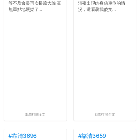
等不及會長再次長篇大論 毫
清夜出現肉身佔車位的情
無重點地硬拗了...
況，還看著我傻笑...
點擊打開全文
點擊打開全文
#靠清3696
#靠清3659