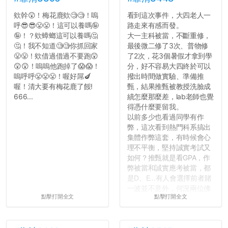
欸幹😲！梅花鹿欸🧐🧐！嗚
看到這次事件，大四老人一
呼😎😎😤😤！這可以養嗎🤪
路走來有感而發。
🤪！？欸蟑螂這可以養嗎🤔
大一主科被當，不斷重修，
🤔！我不知道🧐🧐你抓回家
最後微二修了3次、普物修
😤😤！欸借過借過不要跑😲
了2次，花3個暑假才拿到學
😲😲！嗚嗚他跑掉了😱😱！
分，好不容易大四終於可以
嗚呼呼😤😤😤！喔好屌🍆
撥出時間做實驗、準備推
喔！清大要有梅花鹿了餒!
甄，結果推甄被教授洗臉成
666...
績怎麼那麼差，lab老師也覺
得憑什麼要留我。
以前多少也看過同學有作
弊，這次看到熱門科系搞出
集體作弊這套，有時候會心
理不平衡，堅持誠實考試又
如何？推甄就是看GPA，作
弊被當和誠實應考被當，都
是D、E...有人會選擇前者賭
一波並不意外，何況兩位佛
點擊打開全文
點擊打開全文
心教授看起來要輕輕放下
了，之後履歷不會留下汙
點...，希望這次事件不要助