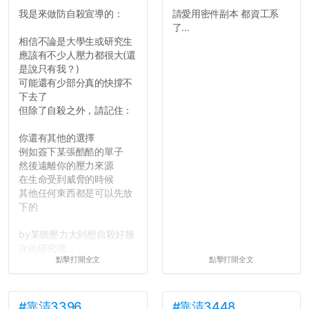
我是來做防自殺宣導的：
請愛用密件副本 都資工系
了...
相信不論是大學生或研究生
應該有不少人壓力都很大(還
是說只有我？)
可能還有少部分真的快撐不
下去了
但除了自殺之外，請記住：
你還有其他的選擇
例如簽下某張酷酷的單子
然後遠離你的壓力來源
在生命受到威脅的時候
其他任何東西都是可以先放
下的
by某個壓力大到想自殺好幾
次的研究僧...
點擊打開全文
點擊打開全文
#靠清3396
#靠清3448