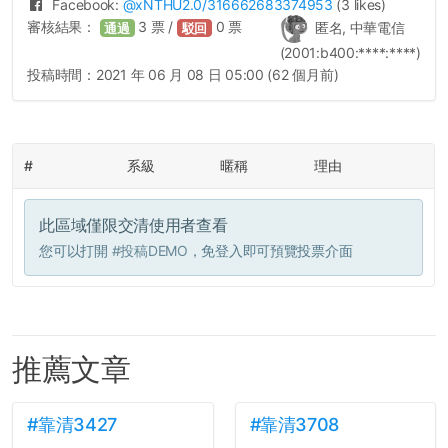
Facebook:
@
xNTHU2.0
/316662683374953
(3 likes)
審核結果：
3
票 /
0
票
匿名, 中華電信
通過
駁回
(2001:b400:****:****)
投稿時間：
2021 年 06 月 08 日 05:00 (62 個月前)
#
系級
暱稱
理由
此區域僅限交清使用者查看
您可以打開
#投稿DEMO
，免登入即可預覽投票介面
推薦文章
#靠清3427
#靠清3708