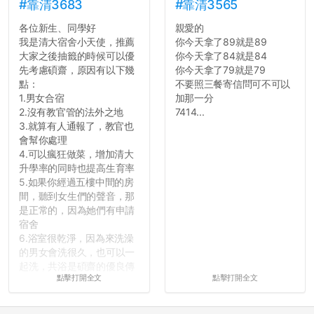
長作弊的風氣。
#靠清3683
#靠清3565
各位新生、同學好
親愛的
反正老人我明天就要搬離新
我是清大宿舍小天使，推薦
你今天拿了89就是89
竹，之後如何發展與我無
大家之後抽籤的時候可以優
你今天拿了84就是84
關，就當最後一天發個牢騷
先考慮碩齋，原因有以下幾
你今天拿了79就是79
吧XD，祝學弟妹們修課順利
點：
不要照三餐寄信問可不可以
~~...
1.男女合宿
加那一分
2.沒有教官管的法外之地
7414...
3.就算有人通報了，教官也
會幫你處理
4.可以瘋狂做菜，增加清大
升學率的同時也提高生育率
5.如果你經過五樓中間的房
間，聽到女生們的聲音，那
是正常的，因為她們有申請
宿舍
6.浴室很乾淨，因為來洗澡
的男女會洗很久，也可以一
起洗，共浴是碩齋的優良傳
點擊打開全文
點擊打開全文
統呢！
7.歡迎其他碩齋夥伴分享~
如果有任何想要我推薦的宿