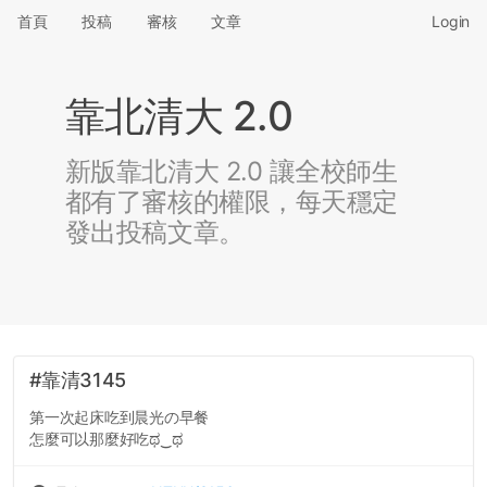
首頁
投稿
審核
文章
Login
靠北清大 2.0
新版靠北清大 2.0 讓全校師生
都有了審核的權限，每天穩定
發出投稿文章。
#靠清3145
第一次起床吃到晨光の早餐
怎麼可以那麼好吃ಥ‿ಥ