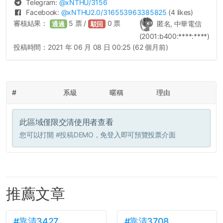
Telegram:
@
xNTHU
/3156
Facebook:
@
xNTHU2.0
/316553963385825
(4 likes)
審核結果：
5
票 /
0
票
匿名, 中華電信
通過
駁回
(2001:b400:****:****)
投稿時間：
2021 年 06 月 08 日 00:25 (62 個月前)
#
系級
暱稱
理由
此區域僅限交清使用者查看
您可以打開
#投稿DEMO
，免登入即可預覽投票介面
推薦文章
#靠清3427
#靠清3708