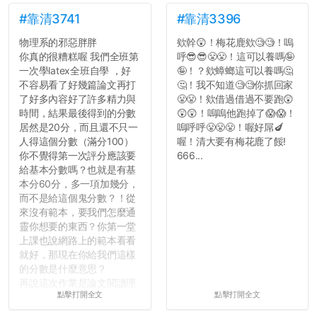
#靠清3741
#靠清3396
物理系的邪惡胖胖
欸幹😲！梅花鹿欸🧐🧐！嗚
你真的很糟糕喔 我們全班第
呼😎😎😤😤！這可以養嗎🤪
一次學latex全班自學 ，好
🤪！？欸蟑螂這可以養嗎🤔
不容易看了好幾篇論文再打
🤔！我不知道🧐🧐你抓回家
了好多內容好了許多精力與
😤😤！欸借過借過不要跑😲
時間，結果最後得到的分數
😲😲！嗚嗚他跑掉了😱😱！
居然是20分，而且還不只一
嗚呼呼😤😤😤！喔好屌🍆
人得這個分數（滿分100）
喔！清大要有梅花鹿了餒!
你不覺得第一次評分應該要
666...
給基本分數嗎？也就是有基
本分60分，多一項加幾分，
而不是給這個鬼分數？！從
來沒有範本，要我們怎麼通
靈你想要的東西？你第一堂
上課也說網路上的範本看看
就好，那現在你給我們這樣
的分數是什麼意思？
再說這次作業是論文閱讀理
點擊打開全文
點擊打開全文
解與評論，既然已經寫下實
驗原理實驗步驟，實驗背