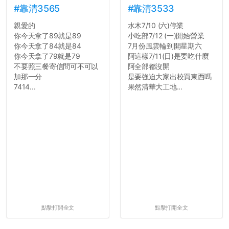
舍房間，都歡迎留言讓我知
#靠清3565
#靠清3533
道...
親愛的
水木7/10 (六)停業
你今天拿了89就是89
小吃部7/12 (一)開始營業
你今天拿了84就是84
7月份風雲輪到開星期六
你今天拿了79就是79
阿這樣7/11(日)是要吃什麼
不要照三餐寄信問可不可以
阿全部都沒開
加那一分
是要強迫大家出校買東西嗎
7414...
果然清華大工地...
點擊打開全文
點擊打開全文