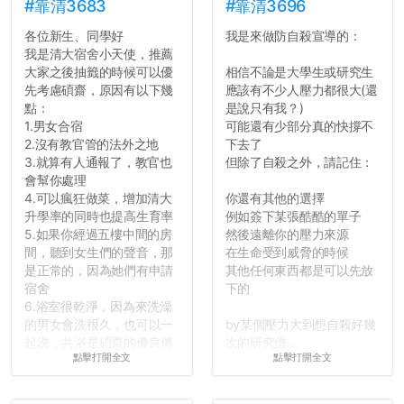
#靠清3683
#靠清3696
各位新生、同學好
我是來做防自殺宣導的：
我是清大宿舍小天使，推薦
大家之後抽籤的時候可以優
相信不論是大學生或研究生
先考慮碩齋，原因有以下幾
應該有不少人壓力都很大(還
點：
是說只有我？)
1.男女合宿
可能還有少部分真的快撐不
2.沒有教官管的法外之地
下去了
3.就算有人通報了，教官也
但除了自殺之外，請記住：
會幫你處理
4.可以瘋狂做菜，增加清大
你還有其他的選擇
升學率的同時也提高生育率
例如簽下某張酷酷的單子
5.如果你經過五樓中間的房
然後遠離你的壓力來源
間，聽到女生們的聲音，那
在生命受到威脅的時候
是正常的，因為她們有申請
其他任何東西都是可以先放
宿舍
下的
6.浴室很乾淨，因為來洗澡
的男女會洗很久，也可以一
by某個壓力大到想自殺好幾
起洗，共浴是碩齋的優良傳
次的研究僧...
點擊打開全文
點擊打開全文
統呢！
7.歡迎其他碩齋夥伴分享~
如果有任何想要我推薦的宿