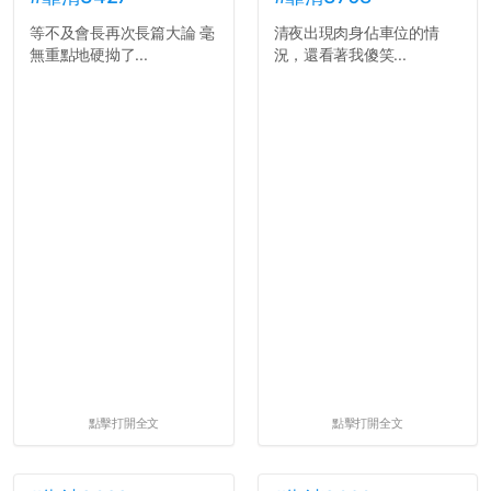
等不及會長再次長篇大論 毫
清夜出現肉身佔車位的情
無重點地硬拗了...
況，還看著我傻笑...
點擊打開全文
點擊打開全文