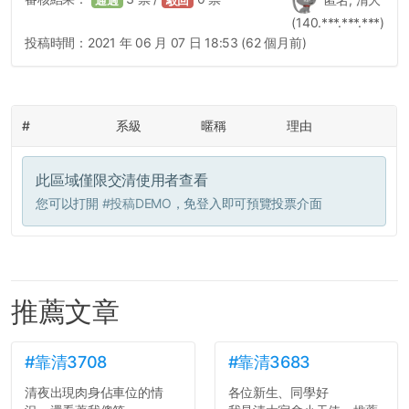
通過
駁回
(140.***.***.***)
投稿時間：
2021 年 06 月 07 日 18:53 (62 個月前)
#
系級
暱稱
理由
此區域僅限交清使用者查看
您可以打開
#投稿DEMO
，免登入即可預覽投票介面
推薦文章
#靠清3708
#靠清3683
清夜出現肉身佔車位的情
各位新生、同學好