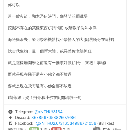
你可以
造一艘火箭，和木乃伊決鬥，攀登艾菲爾鐵塔
挖掘不存在的某樣東西(飛哥:嘿) 或幫猴子洗熱水澡
海邊衝浪去，發明奈米機器找科學怪人的大腦(嘿飛哥在這裡)
找古代生物，畫一個新大陸，或惡整你老姐抓狂
就是這樣離開學之前還有一推事好做(飛哥：來吧！泰瑞)
而就是現在飛哥還有小佛全都不放過
要就是現在飛哥還有小佛全都不放過
(凱蒂絲：媽！飛哥和小佛在亂開場啦~~!!)
Telegram:
@
xNTHU
/3154
Discord:
867859705882607686
Facebook:
@
xNTHU2.0
/316534986721056
(88 likes)
審核結果：
3
票 /
0
票
匿名, 清大