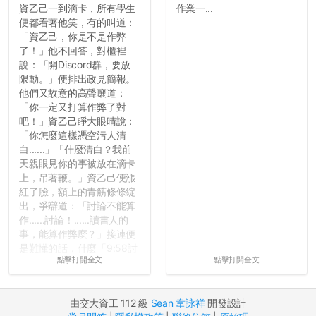
資乙己一到滴卡，所有學生
作業一...
便都看著他笑，有的叫道：
「資乙己，你是不是作弊
了！」他不回答，對櫃裡
說：「開Discord群，要放
限動。」便排出政見簡報。
他們又故意的高聲嚷道：
「你一定又打算作弊了對
吧！」資乙己睜大眼晴說：
「你怎麼這樣憑空污人清
白......」「什麼清白？我前
天親眼見你的事被放在滴卡
上，吊著鞭。」資乙己便漲
紅了臉，額上的青筋條條綻
出，爭辯道：「討論不能算
作......討論！......讀書人的
事，能算作弊麼？」接連便
是難懂的話，什麼「9:58討
點擊打開全文
點擊打開全文
論考題難度」，什麼「名譽
傷害」之類，引得眾人都哄
笑起來：校內外充滿了快活
由交大資工 112 級
Sean 韋詠祥
開發設計
的空氣。...