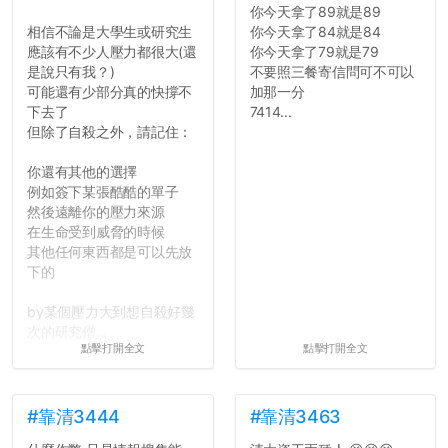
你今天拿了89就是89
相信不論是大學生或研究生
你今天拿了84就是84
應該有不少人壓力都很大(還
你今天拿了79就是79
是說只有我？)
不要照三餐寄信問可不可以
可能還有少部分真的快撐不
加那一分
下去了
7414...
但除了自殺之外，請記住：
你還有其他的選擇
例如簽下某張酷酷的單子
然後遠離你的壓力來源
在生命受到威脅的時候
其他任何東西都是可以先放
下的
by某個壓力大到想自殺好幾
次的研究僧...
點擊打開全文
點擊打開全文
#靠清3444
#靠清3463