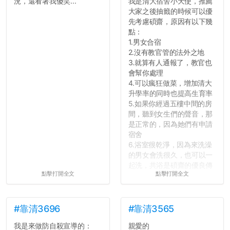
況，還看著我傻笑...
我是清大宿舍小天使，推薦
大家之後抽籤的時候可以優
先考慮碩齋，原因有以下幾
點：
1.男女合宿
2.沒有教官管的法外之地
3.就算有人通報了，教官也
會幫你處理
4.可以瘋狂做菜，增加清大
升學率的同時也提高生育率
5.如果你經過五樓中間的房
間，聽到女生們的聲音，那
是正常的，因為她們有申請
宿舍
6.浴室很乾淨，因為來洗澡
的男女會洗很久，也可以一
起洗，共浴是碩齋的優良傳
點擊打開全文
點擊打開全文
統呢！
7.歡迎其他碩齋夥伴分享~
如果有任何想要我推薦的宿
舍房間，都歡迎留言讓我知
#靠清3696
#靠清3565
道...
我是來做防自殺宣導的：
親愛的