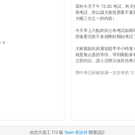
某科今天下午 13:20 考試，
再考試，所以讓大家投票要不要
大概三分之一的內容）
今天早上六點終於公布考試如期
倍速看完差不多就剛好開始考試
８４
大家都如先前通知提早半小時進 Go
就是無止盡的等待，等到兩點多
之類的話，讓人沒辦法做其他事
期中考已經被搞過一次在考前 12
由交大資工 112 級
Sean 韋詠祥
開發設計