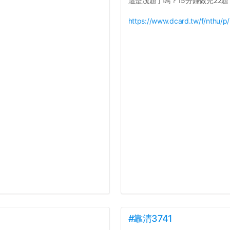
這是洩題了嗎？15分鐘做完22題
https://www.dcard.tw/f/nthu/
#靠清3741