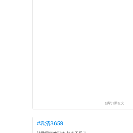
點擊打開全文
#靠清3659