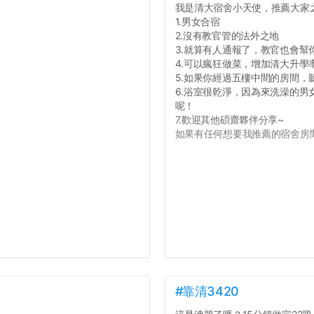
我是清大宿舍小天使，推薦大家
1.男女合宿
2.沒有教官管的法外之地
3.就算有人通報了，教官也會幫
4.可以瘋狂做菜，增加清大升學
5.如果你經過五樓中間的房間
6.浴室很乾淨，因為來洗澡的
呢！
7.歡迎其他碩齋夥伴分享~
如果有任何想要我推薦的宿舍房間
#靠清3420