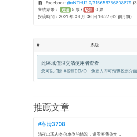
Facebook:
@
xNTHU2.0
/315656756808879
(3
審核結果：
5
票 /
0
票
通過
駁回
投稿時間：
2021 年 06 月 06 日 16:22 (62 個月前)
#
系級
此區域僅限交清使用者查看
您可以打開
#投稿DEMO
，免登入即可預覽投票介
推薦文章
#靠清3708
清夜出現肉身佔車位的情況，還看著我傻笑...