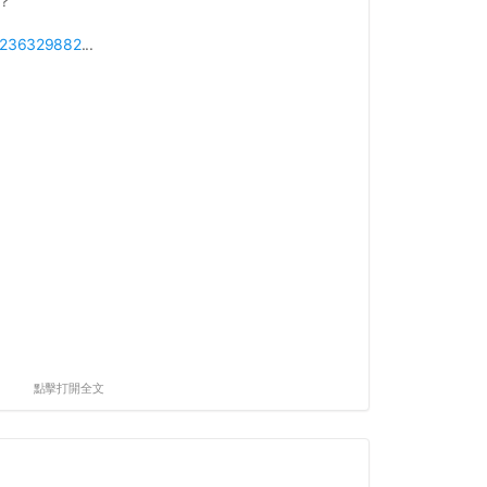
？
p/236329882
...
點擊打開全文