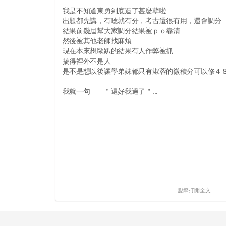
我是不知道東勇到底造了甚麼孽啦
出題都先講，有唸就有分，考古還很有用，還會調分
結果前幾屆幫大家調分結果被ｐｏ靠清
然後被其他老師找麻煩
現在本來想歐趴的結果有人作弊被抓
搞得裡外不是人
是不是想以後讓學弟妹都只有淑蓉的微積分可以修４
我就一句 ＂還好我過了＂...
點擊打開全文