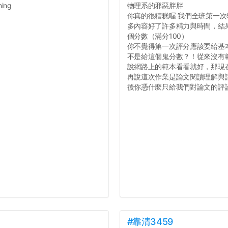
ing
物理系的邪惡胖胖
你真的很糟糕喔 我們全班第一次學
多內容好了許多精力與時間，結
個分數（滿分100）
你不覺得第一次評分應該要給基
不是給這個鬼分數？！從來沒有
說網路上的範本看看就好，那現
再說這次作業是論文閱讀理解與
後你憑什麼只給我們對論文的評論1
#靠清3459