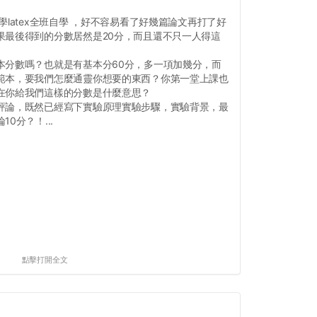
latex全班自學 ，好不容易看了好幾篇論文再打了好
果最後得到的分數居然是20分，而且還不只一人得這
本分數嗎？也就是有基本分60分，多一項加幾分，而
範本，要我們怎麼通靈你想要的東西？你第一堂上課也
在你給我們這樣的分數是什麼意思？
評論，既然已經寫下實驗原理實驗步驟，實驗背景，最
0分？！...
點擊打開全文