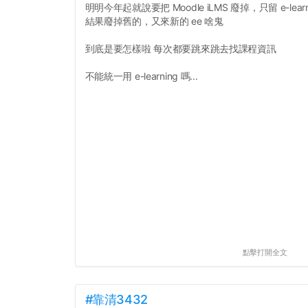
明明今年起就說要把 Moodle iLMS 廢掉，只留 e-learn
結果廢掉舊的，又來新的 ee 啥鬼
到底是要怎樣啦 每次都要跳來跳去找課程資訊
不能統一用 e-learning 嗎...
點擊打開全文
#靠清3432