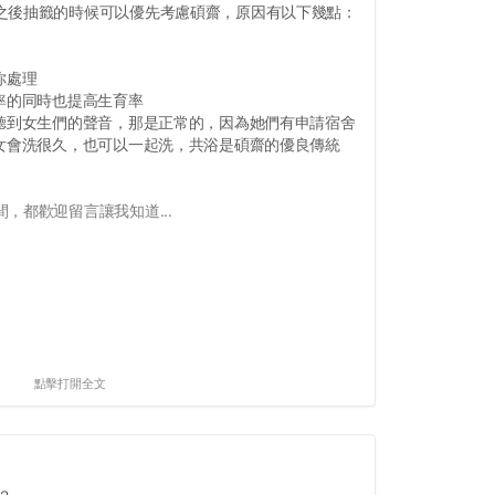
之後抽籤的時候可以優先考慮碩齋，原因有以下幾點：
你處理
率的同時也提高生育率
，聽到女生們的聲音，那是正常的，因為她們有申請宿舍
男女會洗很久，也可以一起洗，共浴是碩齋的優良傳統
，都歡迎留言讓我知道...
點擊打開全文