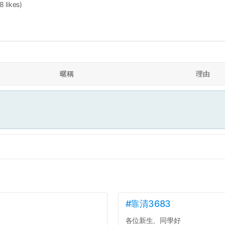
8 likes)
暱稱
理由
面
#靠清3683
各位新生、同學好