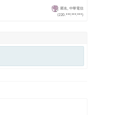
匿名, 中華電信
(220.***.***.***)