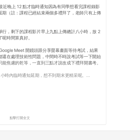
昨天接近晚上 12 點才臨時通知因為有同學想看完課程錄影
延期（註：課程已經結束兩個多禮拜了，老師只有上傳
舉行，剩下的課程影片早上九點上傳總計八小時，放 2
了呢時間算真好。
ogle Meet 開鏡頭跟分享螢幕畫面等待考試，結果
都還在處理技術性問題，中間時不時說考試等一下開始
只能焦慮的乾等，一直到三點才說改成下禮拜開書考。
 小時內臨時通知延期，想不到期末更精采呢。...
點擊打開全文