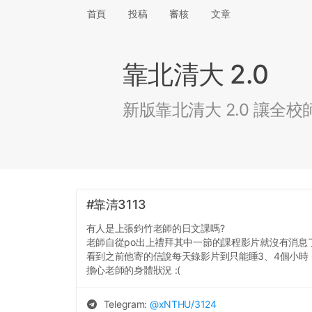
首頁
投稿
審核
文章
靠北清大 2.0
新版靠北清大 2.0 讓
#靠清3113
有人是上張鈞竹老師的日文課嗎?
老師自從po出上禮拜其中一節的課程影片就沒有消息
看到之前他寄的信說每天錄影片到只能睡3、4個小時
擔心老師的身體狀況 :(
Telegram:
@
xNTHU
/3124