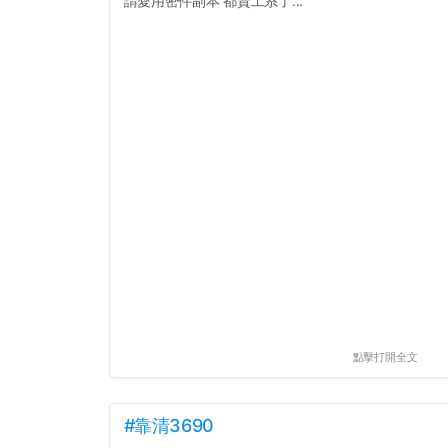
請愛用密件副本 都資工系了...
點擊打開全文
#靠清3690