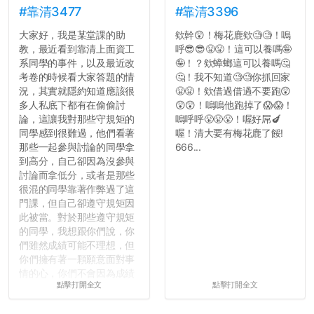
#靠清3477
#靠清3396
大家好，我是某堂課的助
欸幹😲！梅花鹿欸🧐🧐！嗚
教，最近看到靠清上面資工
呼😎😎😤😤！這可以養嗎🤪
系同學的事件，以及最近改
🤪！？欸蟑螂這可以養嗎🤔
考卷的時候看大家答題的情
🤔！我不知道🧐🧐你抓回家
況，其實就隱約知道應該很
😤😤！欸借過借過不要跑😲
多人私底下都有在偷偷討
😲😲！嗚嗚他跑掉了😱😱！
論，這讓我對那些守規矩的
嗚呼呼😤😤😤！喔好屌🍆
同學感到很難過，他們看著
喔！清大要有梅花鹿了餒!
那些一起參與討論的同學拿
666...
到高分，自己卻因為沒參與
討論而拿低分，或者是那些
很混的同學靠著作弊過了這
門課，但自己卻遵守規矩因
此被當。對於那些遵守規矩
的同學，我想跟你們說，你
們雖然成績可能不理想，但
你們擁有著一顆願意面對事
情的心，你們不會因為成績
點擊打開全文
點擊打開全文
壓力而選擇逃避(作弊)，在
這一點上你們做的比那些作