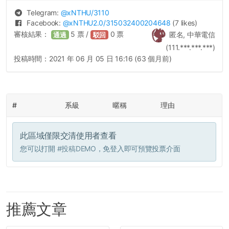
Telegram:
@
xNTHU
/3110
Facebook:
@
xNTHU2.0
/315032400204648
(7 likes)
審核結果：
5
票 /
0
票
匿名, 中華電信
通過
駁回
(111.***.***.***)
投稿時間：
2021 年 06 月 05 日 16:16 (63 個月前)
#
系級
暱稱
理由
此區域僅限交清使用者查看
您可以打開
#投稿DEMO
，免登入即可預覽投票介面
推薦文章