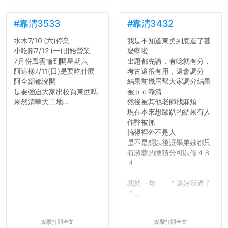
#靠清3533
#靠清3432
水木7/10 (六)停業
我是不知道東勇到底造了甚
小吃部7/12 (一)開始營業
麼孽啦
7月份風雲輪到開星期六
出題都先講，有唸就有分，
阿這樣7/11(日)是要吃什麼
考古還很有用，還會調分
阿全部都沒開
結果前幾屆幫大家調分結果
是要強迫大家出校買東西嗎
被ｐｏ靠清
果然清華大工地...
然後被其他老師找麻煩
現在本來想歐趴的結果有人
作弊被抓
搞得裡外不是人
是不是想以後讓學弟妹都只
有淑蓉的微積分可以修４８
４
我就一句 ＂還好我過了
＂...
點擊打開全文
點擊打開全文