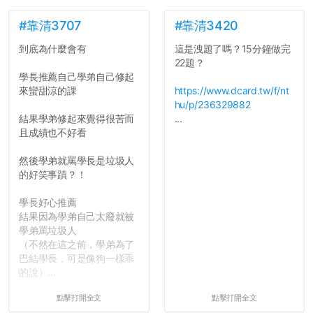
點...，希望這次事件不要助
如果有任何想要我推薦的宿
長作弊的風氣。
舍房間，都歡迎留言讓我知
#靠清3707
#靠清3420
道...
到底為什麼會有
這是洩題了嗎？15分鐘做完
反正老人我明天就要搬離新
22題？
竹，之後如何發展與我無
學長推薦自己學弟自己修起
關，就當最後一天發個牢騷
來蠻甜涼的課
https://www.dcard.tw/f/nt
吧XD，祝學弟妹們修課順利
hu/p/236329882
~~...
結果學弟修起來覺得很苦而
...
且成績也不好看
然後學弟就罵學長是垃圾人
的好笑事蹟？！
學長好心推薦
結果因為學弟自己太廢就被
學弟罵垃圾人
（不然在這之前，學弟為了
巴結學長，可是像狗一樣乖
的說）...
點擊打開全文
點擊打開全文