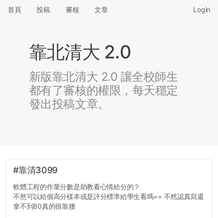
首頁
投稿
審核
文章
Login
靠北清大 2.0
新版靠北清大 2.0 讓全校師生
都有了審核的權限，每天穩定
發出投稿文章。
#靠清3099
軟體工程的作業分數是助教看心情給分的？
不然可以給個高分樣本或是評分標準給學生看嗎== 不然認真寫還
拿不到80真的很靠腰