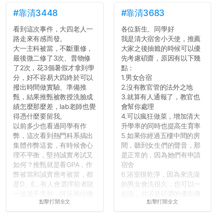
弊的同學好太多了，雖然成
績無法體現你們的努力，但
#靠清3448
#靠清3683
往後你們正直的態度一定會
看到這次事件，大四老人一
各位新生、同學好
讓你們在社會上適應得更
路走來有感而發。
我是清大宿舍小天使，推薦
好。最後，那些作弊的同
大一主科被當，不斷重修，
大家之後抽籤的時候可以優
學，你們要瞭解到作弊對你
最後微二修了3次、普物修
先考慮碩齋，原因有以下幾
們而言是沒有任何好處的，
了2次，花3個暑假才拿到學
點：
大學是你們唯一可以勇敢認
分，好不容易大四終於可以
1.男女合宿
錯但不需要付出太大代價的
撥出時間做實驗、準備推
2.沒有教官管的法外之地
地方，你們在這時候如果不
甄，結果推甄被教授洗臉成
3.就算有人通報了，教官也
會學會...
績怎麼那麼差，lab老師也覺
會幫你處理
得憑什麼要留我。
4.可以瘋狂做菜，增加清大
以前多少也看過同學有作
升學率的同時也提高生育率
弊，這次看到熱門科系搞出
5.如果你經過五樓中間的房
集體作弊這套，有時候會心
間，聽到女生們的聲音，那
理不平衡，堅持誠實考試又
是正常的，因為她們有申請
如何？推甄就是看GPA，作
宿舍
弊被當和誠實應考被當，都
6.浴室很乾淨，因為來洗澡
是D、E...有人會選擇前者賭
的男女會洗很久，也可以一
一波並不意外，何況兩位佛
起洗，共浴是碩齋的優良傳
點擊打開全文
點擊打開全文
心教授看起來要輕輕放下
統呢！
了，之後履歷不會留下汙
7.歡迎其他碩齋夥伴分享~