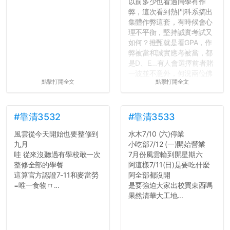
以前多少也看過同學有作
弊，這次看到熱門科系搞出
集體作弊這套，有時候會心
理不平衡，堅持誠實考試又
如何？推甄就是看GPA，作
弊被當和誠實應考被當，都
是D、E...有人會選擇前者賭
一波並不意外，何況兩位佛
點擊打開全文
點擊打開全文
心教授看起來要輕輕放下
了，之後履歷不會留下汙
點...，希望這次事件不要助
長作弊的風氣。
#靠清3532
#靠清3533
風雲從今天開始也要整修到
水木7/10 (六)停業
反正老人我明天就要搬離新
九月
小吃部7/12 (一)開始營業
竹，之後如何發展與我無
哇 從來沒聽過有學校敢一次
7月份風雲輪到開星期六
關，就當最後一天發個牢騷
整修全部的學餐
阿這樣7/11(日)是要吃什麼
吧XD，祝學弟妹們修課順利
這算官方認證7-11和麥當勞
阿全部都沒開
~~...
=唯一食物ㄇ...
是要強迫大家出校買東西嗎
果然清華大工地...