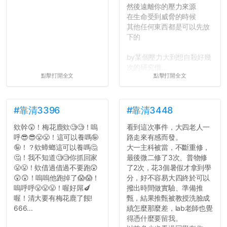
然後遠離你的壓力來源
在生命受到威脅的時候
其他任何東西都是可以先放
下的
by某個壓力大到想自殺好幾
次的研究僧...
點擊打開全文
點擊打開全文
#靠清3396
#靠清3448
欸幹😲！梅花鹿欸🧐🧐！嗚
看到這次事件，大四老人一
呼😎😎😤😤！這可以養嗎🤪
路走來有感而發。
🤪！？欸蟑螂這可以養嗎🤔
大一主科被當，不斷重修，
🤔！我不知道🧐🧐你抓回家
最後微二修了3次、普物修
😤😤！欸借過借過不要跑😲
了2次，花3個暑假才拿到學
😲😲！嗚嗚他跑掉了😱😱！
分，好不容易大四終於可以
嗚呼呼😤😤😤！喔好屌🍆
撥出時間做實驗、準備推
喔！清大要有梅花鹿了餒!
甄，結果推甄被教授洗臉成
666...
績怎麼那麼差，lab老師也覺
得憑什麼要留我。