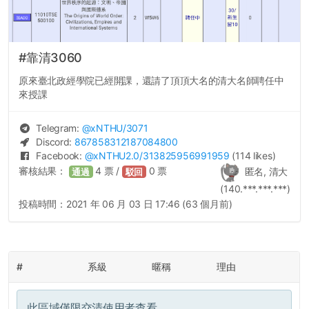
#靠清3060
原來臺北政經學院已經開課，還請了頂頂大名的清大名師聘任中
來授課
Telegram:
@
xNTHU
/3071
Discord:
867858312187084800
Facebook:
@
xNTHU2.0
/313825956991959
(114 likes)
審核結果：
4
票 /
0
票
匿名, 清大
通過
駁回
(140.***.***.***)
投稿時間：
2021 年 06 月 03 日 17:46 (63 個月前)
#
系級
暱稱
理由
此區域僅限交清使用者查看