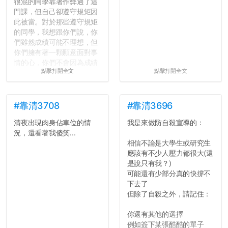
很混的同學靠著作弊過了這
門課，但自己卻遵守規矩因
此被當。對於那些遵守規矩
的同學，我想跟你們說，你
們雖然成績可能不理想，但
你們擁有著一顆願意面對事
情的心，你們不會因為成績
點擊打開全文
點擊打開全文
壓力而選擇逃避(作弊)，在
這一點上你們做的比那些作
弊的同學好太多了，雖然成
績無法體現你們的努力，但
#靠清3708
#靠清3696
往後你們正直的態度一定會
清夜出現肉身佔車位的情
我是來做防自殺宣導的：
讓你們在社會上適應得更
況，還看著我傻笑...
好。最後，那些作弊的同
相信不論是大學生或研究生
學，你們要瞭解到作弊對你
應該有不少人壓力都很大(還
們而言是沒有任何好處的，
是說只有我？)
大學是你們唯一可以勇敢認
可能還有少部分真的快撐不
錯但不需要付出太大代價的
下去了
地方，你們在這時候如果不
但除了自殺之外，請記住：
會學會...
你還有其他的選擇
例如簽下某張酷酷的單子