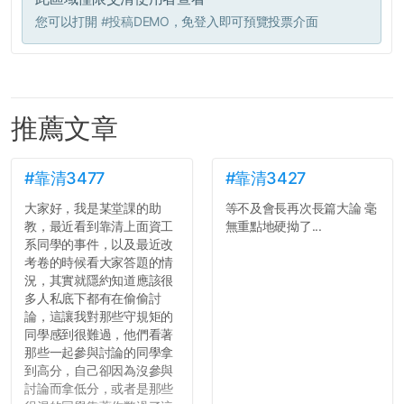
您可以打開
#投稿DEMO
，免登入即可預覽投票介面
推薦文章
#靠清3477
#靠清3427
大家好，我是某堂課的助
等不及會長再次長篇大論 毫
教，最近看到靠清上面資工
無重點地硬拗了...
系同學的事件，以及最近改
考卷的時候看大家答題的情
況，其實就隱約知道應該很
多人私底下都有在偷偷討
論，這讓我對那些守規矩的
同學感到很難過，他們看著
那些一起參與討論的同學拿
到高分，自己卻因為沒參與
討論而拿低分，或者是那些