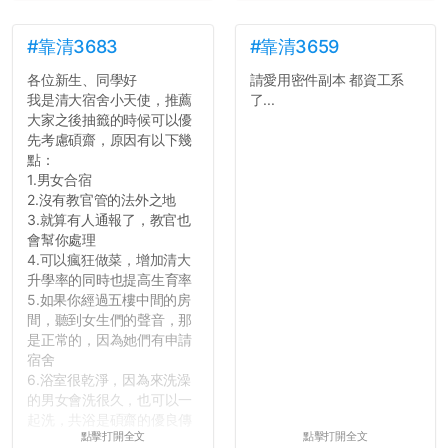
#靠清3683
#靠清3659
各位新生、同學好
請愛用密件副本 都資工系
我是清大宿舍小天使，推薦
了...
大家之後抽籤的時候可以優
先考慮碩齋，原因有以下幾
點：
1.男女合宿
2.沒有教官管的法外之地
3.就算有人通報了，教官也
會幫你處理
4.可以瘋狂做菜，增加清大
升學率的同時也提高生育率
5.如果你經過五樓中間的房
間，聽到女生們的聲音，那
是正常的，因為她們有申請
宿舍
6.浴室很乾淨，因為來洗澡
的男女會洗很久，也可以一
起洗，共浴是碩齋的優良傳
點擊打開全文
點擊打開全文
統呢！