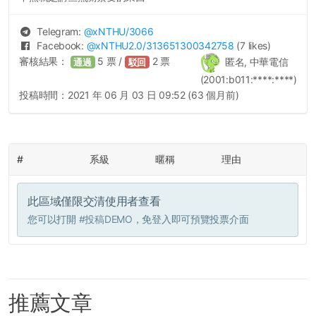
Telegram:
@
xNTHU
/3066
Facebook:
@
xNTHU2.0
/313651300342758
(7 likes)
審核結果：
5
票 /
2
票
匿名, 中華電信
通過
駁回
(2001:b011:****:****)
投稿時間：
2021 年 06 月 03 日 09:52 (63 個月前)
#
系級
暱稱
理由
此區域僅限交清使用者查看
您可以打開
#投稿DEMO
，免登入即可預覽投票介面
推薦文章