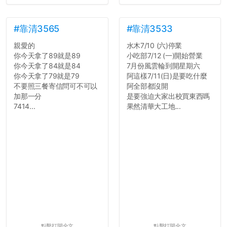
7.歡迎其他碩齋夥伴分享~
如果有任何想要我推薦的宿
舍房間，都歡迎留言讓我知
#靠清3565
#靠清3533
道...
親愛的
水木7/10 (六)停業
你今天拿了89就是89
小吃部7/12 (一)開始營業
你今天拿了84就是84
7月份風雲輪到開星期六
你今天拿了79就是79
阿這樣7/11(日)是要吃什麼
不要照三餐寄信問可不可以
阿全部都沒開
加那一分
是要強迫大家出校買東西嗎
7414...
果然清華大工地...
點擊打開全文
點擊打開全文