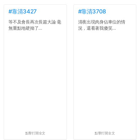
#靠清3427
#靠清3708
等不及會長再次長篇大論 毫
清夜出現肉身佔車位的情
無重點地硬拗了...
況，還看著我傻笑...
點擊打開全文
點擊打開全文