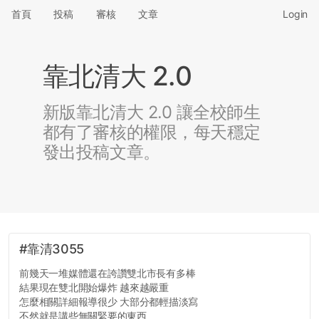
首頁
投稿
審核
文章
Login
靠北清大 2.0
新版靠北清大 2.0 讓全校師生
都有了審核的權限，每天穩定
發出投稿文章。
#靠清3055
前幾天一堆媒體還在誇讚雙北市長有多棒
結果現在雙北開始爆炸 越來越嚴重
怎麼相關詳細報導很少 大部分都輕描淡寫
不然就是講些無關緊要的東西