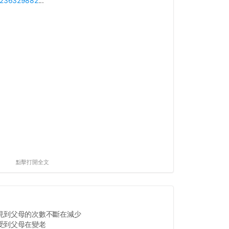
p/236329882
...
點擊打開全文
見到父母的次數不斷在減少
受到父母在變老