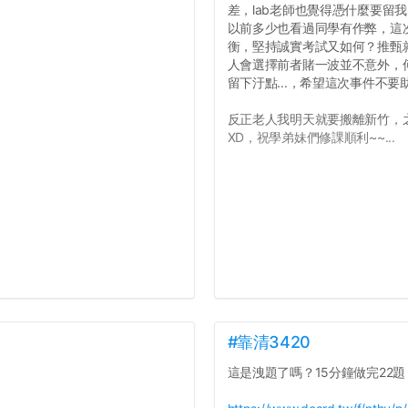
差，lab老師也覺得憑什麼要留
以前多少也看過同學有作弊，這
衡，堅持誠實考試又如何？推甄就
人會選擇前者賭一波並不意外，
留下汙點...，希望這次事件不
反正老人我明天就要搬離新竹，
XD，祝學弟妹們修課順利~~...
#靠清3420
這是洩題了嗎？15分鐘做完22題