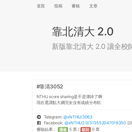
首頁
投稿
審核
文章
靠北清大 2.0
新版靠北清大 2.0 讓
#靠清3052
NTHU score sharing是不是壞掉了啊
現在選課點大綱完全沒有成績分布欸
Telegram:
@
xNTHU
/3063
Facebook:
@
xNTHU2.0
/313552047019350
(2
審核結果：
5
票 /
0
票
通過
駁回