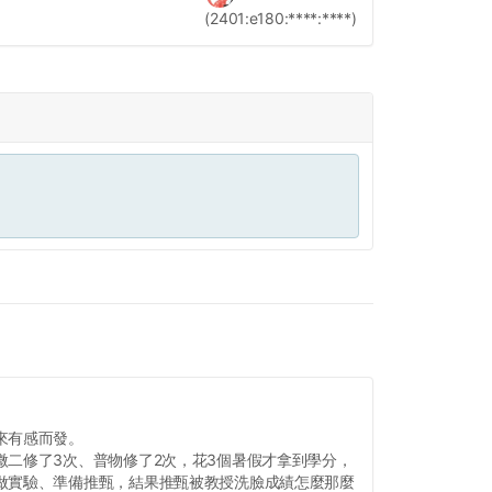
(2401:e180:****:****)
來有感而發。
微二修了3次、普物修了2次，花3個暑假才拿到學分，
做實驗、準備推甄，結果推甄被教授洗臉成績怎麼那麼