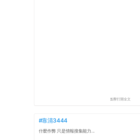
點擊打開全文
#靠清3444
什麼作弊 只是情報搜集能力...