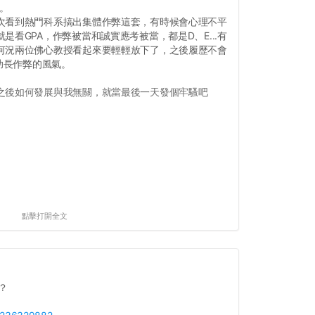
我。
次看到熱門科系搞出集體作弊這套，有時候會心理不平
是看GPA，作弊被當和誠實應考被當，都是D、E...有
何況兩位佛心教授看起來要輕輕放下了，之後履歷不會
要助長作弊的風氣。
之後如何發展與我無關，就當最後一天發個牢騷吧
點擊打開全文
？