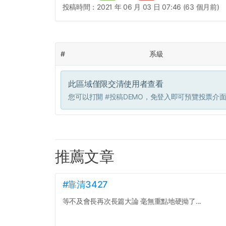
投稿時間：
2021 年 06 月 03 日 07:46 (63 個月前)
#
系級
此區域僅限交清使用者查看
您可以打開
#投稿DEMO
，免登入即可預覽投票介
推薦文章
#靠清3427
等不及會長再次長篇大論 毫無重點地硬拗了...