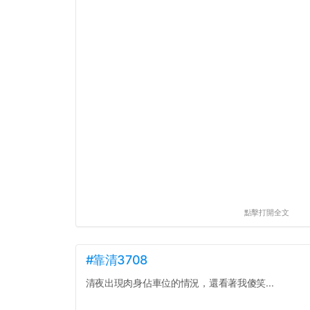
點擊打開全文
#靠清3708
清夜出現肉身佔車位的情況，還看著我傻笑...