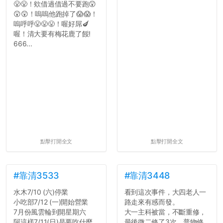
😤😤！欸借過借過不要跑😲
😲😲！嗚嗚他跑掉了😱😱！
嗚呼呼😤😤😤！喔好屌🍆
喔！清大要有梅花鹿了餒!
666...
點擊打開全文
點擊打開全文
#靠清3533
#靠清3448
水木7/10 (六)停業
看到這次事件，大四老人一
小吃部7/12 (一)開始營業
路走來有感而發。
7月份風雲輪到開星期六
大一主科被當，不斷重修，
阿這樣7/11(日)是要吃什麼
最後微二修了3次、普物修