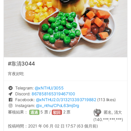
#靠清3044
宵夜好吃
Telegram:
@
xNTHU
/3055
Discord:
867858165319467100
Facebook:
@
xNTHU2.0
/313213393719882
(113 likes)
Instagram:
@
x_nthu
/CPoL63mj0rg
審核結果：
5
票 /
2
票
匿名, 清大
通過
駁回
(140.***.***.***)
投稿時間：
2021 年 06 月 02 日 17:57 (63 個月前)