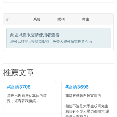
#
系級
暱稱
理由
此區域僅限交清使用者查看
您可以打開
#投稿DEMO
，免登入即可預覽投票介面
推薦文章
#靠清3708
#靠清3696
清夜出現肉身佔車位的情
我是來做防自殺宣導的：
況，還看著我傻笑...
相信不論是大學生或研究生
應該有不少人壓力都很大(還
是說只有我？)