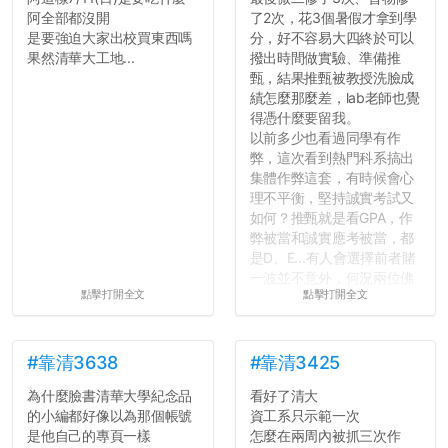
阿全部都沒開
了2次，花3個暑假才拿到學
是要強迫大家出校買東西嗎
分，好不容易大四終於可以
果然清華大工地...
撥出時間做實驗、準備推
甄，結果推甄被教授洗臉成
績怎麼那麼差，lab老師也覺
得憑什麼要留我。
以前多少也看過同學有作
弊，這次看到熱門科系搞出
集體作弊這套，有時候會心
理不平衡，堅持誠實考試又
如何？推甄就是看GPA，作
弊被當和誠實應考被當，都
是D、E...有人會選擇前者賭
一波並不意外，何況兩位佛
點擊打開全文
點擊打開全文
心教授看起來要輕輕放下
了，之後履歷不會留下汙
點...，希望這次事件不要助
長作弊的風氣。
#靠清3638
#靠清3425
為什麼臉書清華大學紀念品
看好了清大
反正老人我明天就要搬離新
的小編都好像以為那個帳號
資工系只示範一次
竹，之後如何發展與我無
是他自己的專頁一樣
怎麼在兩周內被抓三次作
關，就當最後一天發個牢騷