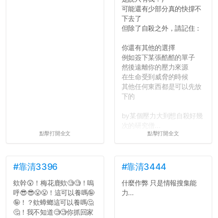
可能還有少部分真的快撐不
下去了
但除了自殺之外，請記住：
你還有其他的選擇
例如簽下某張酷酷的單子
然後遠離你的壓力來源
在生命受到威脅的時候
其他任何東西都是可以先放
下的
by某個壓力大到想自殺好幾
次的研究僧...
點擊打開全文
點擊打開全文
#靠清3396
#靠清3444
欸幹😲！梅花鹿欸🧐🧐！嗚
什麼作弊 只是情報搜集能
呼😎😎😤😤！這可以養嗎🤪
力...
🤪！？欸蟑螂這可以養嗎🤔
🤔！我不知道🧐🧐你抓回家