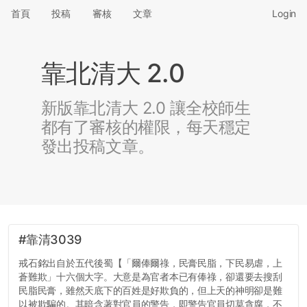
首頁
投稿
審核
文章
Login
靠北清大 2.0
新版靠北清大 2.0 讓全校師生
都有了審核的權限，每天穩定
發出投稿文章。
#靠清3039
戒石銘出自於五代後蜀【「爾俸爾祿，民膏民脂，下民易虐，上
蒼難欺」十六個大字。大意是為官者本已有俸祿，卻還要去搜刮
民脂民膏，雖然天底下的百姓是好欺負的，但上天的神明卻是難
以被欺騙的。其暗含著對官員的警告，即警告官員切莫貪腐，不