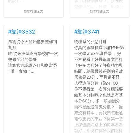
的說）...
事，能算作弊麼？」接連便
是難懂的話，什麼「9:58討
點擊打開全文
點擊打開全文
論考題難度」，什麼「名譽
傷害」之類，引得眾人都哄
笑起來：校內外充滿了快活
的空氣。...
#靠清3532
#靠清3741
風雲從今天開始也要整修到
物理系的邪惡胖胖
九月
你真的很糟糕喔 我們全班第
哇 從來沒聽過有學校敢一次
一次學latex全班自學 ，好
整修全部的學餐
不容易看了好幾篇論文再打
這算官方認證7-11和麥當勞
了好多內容好了許多精力與
=唯一食物ㄇ...
時間，結果最後得到的分數
居然是20分，而且還不只一
人得這個分數（滿分100）
你不覺得第一次評分應該要
給基本分數嗎？也就是有基
本分60分，多一項加幾分，
而不是給這個鬼分數？！從
來沒有範本，要我們怎麼通
靈你想要的東西？你第一堂
上課也說網路上的範本看看
就好，那現在你給我們這樣