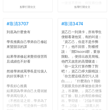
一波並不意外，何況兩位佛
點擊打開全文
點擊打開全文
心教授看起來要輕輕放下
了，之後履歷不會留下汙
點...，希望這次事件不要助
長作弊的風氣。
#靠清3707
#靠清3474
到底為什麼會有
資乙己一到滴卡，所有學生
反正老人我明天就要搬離新
便都看著他笑，有的叫道：
竹，之後如何發展與我無
學長推薦自己學弟自己修起
「資乙己，你是不是作弊
關，就當最後一天發個牢騷
來蠻甜涼的課
了！」他不回答，對櫃裡
吧XD，祝學弟妹們修課順利
說：「開Discord群，要放
~~...
結果學弟修起來覺得很苦而
限動。」便排出政見簡報。
且成績也不好看
他們又故意的高聲嚷道：
「你一定又打算作弊了對
然後學弟就罵學長是垃圾人
吧！」資乙己睜大眼晴說：
的好笑事蹟？！
「你怎麼這樣憑空污人清
白......」「什麼清白？我前
學長好心推薦
天親眼見你的事被放在滴卡
結果因為學弟自己太廢就被
上，吊著鞭。」資乙己便漲
學弟罵垃圾人
紅了臉，額上的青筋條條綻
（不然在這之前，學弟為了
出，爭辯道：「討論不能算
巴結學長，可是像狗一樣乖
作......討論！......讀書人的