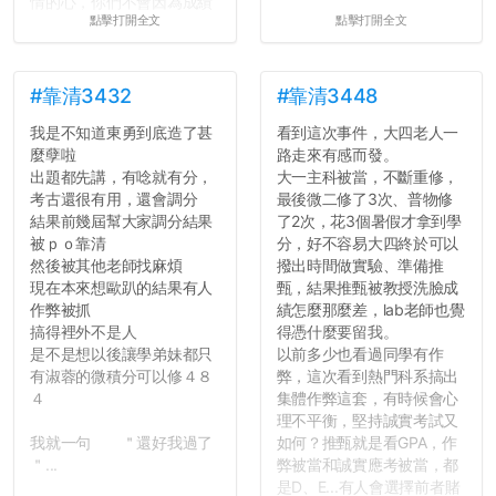
情的心，你們不會因為成績
點擊打開全文
點擊打開全文
壓力而選擇逃避(作弊)，在
這一點上你們做的比那些作
弊的同學好太多了，雖然成
績無法體現你們的努力，但
#靠清3432
#靠清3448
往後你們正直的態度一定會
我是不知道東勇到底造了甚
看到這次事件，大四老人一
讓你們在社會上適應得更
麼孽啦
路走來有感而發。
好。最後，那些作弊的同
出題都先講，有唸就有分，
大一主科被當，不斷重修，
學，你們要瞭解到作弊對你
考古還很有用，還會調分
最後微二修了3次、普物修
們而言是沒有任何好處的，
結果前幾屆幫大家調分結果
了2次，花3個暑假才拿到學
大學是你們唯一可以勇敢認
被ｐｏ靠清
分，好不容易大四終於可以
錯但不需要付出太大代價的
然後被其他老師找麻煩
撥出時間做實驗、準備推
地方，你們在這時候如果不
現在本來想歐趴的結果有人
甄，結果推甄被教授洗臉成
會學會...
作弊被抓
績怎麼那麼差，lab老師也覺
搞得裡外不是人
得憑什麼要留我。
是不是想以後讓學弟妹都只
以前多少也看過同學有作
有淑蓉的微積分可以修４８
弊，這次看到熱門科系搞出
４
集體作弊這套，有時候會心
理不平衡，堅持誠實考試又
我就一句 ＂還好我過了
如何？推甄就是看GPA，作
＂...
弊被當和誠實應考被當，都
是D、E...有人會選擇前者賭