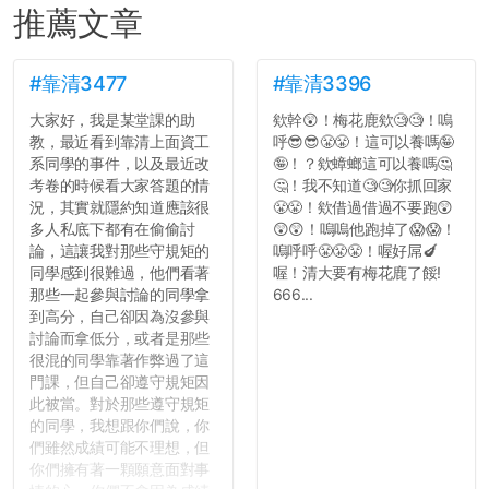
推薦文章
#靠清3477
#靠清3396
大家好，我是某堂課的助
欸幹😲！梅花鹿欸🧐🧐！嗚
教，最近看到靠清上面資工
呼😎😎😤😤！這可以養嗎🤪
系同學的事件，以及最近改
🤪！？欸蟑螂這可以養嗎🤔
考卷的時候看大家答題的情
🤔！我不知道🧐🧐你抓回家
況，其實就隱約知道應該很
😤😤！欸借過借過不要跑😲
多人私底下都有在偷偷討
😲😲！嗚嗚他跑掉了😱😱！
論，這讓我對那些守規矩的
嗚呼呼😤😤😤！喔好屌🍆
同學感到很難過，他們看著
喔！清大要有梅花鹿了餒!
那些一起參與討論的同學拿
666...
到高分，自己卻因為沒參與
討論而拿低分，或者是那些
很混的同學靠著作弊過了這
門課，但自己卻遵守規矩因
此被當。對於那些遵守規矩
的同學，我想跟你們說，你
們雖然成績可能不理想，但
你們擁有著一顆願意面對事