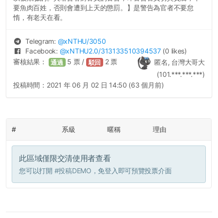
要魚肉百姓，否則會遭到上天的懲罰。】是警告為官者不要怠
惰，有老天在看。
Telegram:
@
xNTHU
/3050
Facebook:
@
xNTHU2.0
/313133510394537
(0 likes)
審核結果：
5
票 /
2
票
匿名, 台灣大哥大
通過
駁回
(101.***.***.***)
投稿時間：
2021 年 06 月 02 日 14:50 (63 個月前)
#
系級
暱稱
理由
此區域僅限交清使用者查看
您可以打開
#投稿DEMO
，免登入即可預覽投票介面