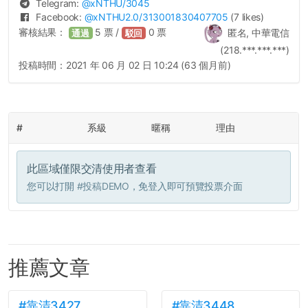
Telegram:
@
xNTHU
/3045
Facebook:
@
xNTHU2.0
/313001830407705
(7 likes)
審核結果：
5
票 /
0
票
匿名, 中華電信
通過
駁回
(218.***.***.***)
投稿時間：
2021 年 06 月 02 日 10:24 (63 個月前)
#
系級
暱稱
理由
此區域僅限交清使用者查看
您可以打開
#投稿DEMO
，免登入即可預覽投票介面
推薦文章
#靠清3427
#靠清3448