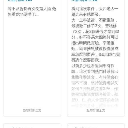
等不及會長再次長篇大論 毫
看到這次事件，大四老人一
無重點地硬拗了...
路走來有感而發。
大一主科被當，不斷重修，
最後微二修了3次、普物修
了2次，花3個暑假才拿到學
分，好不容易大四終於可以
撥出時間做實驗、準備推
甄，結果推甄被教授洗臉成
績怎麼那麼差，lab老師也覺
得憑什麼要留我。
以前多少也看過同學有作
弊，這次看到熱門科系搞出
集體作弊這套，有時候會心
理不平衡，堅持誠實考試又
如何？推甄就是看GPA，作
弊被當和誠實應考被當，都
是D、E...有人會選擇前者賭
一波並不意外，何況兩位佛
點擊打開全文
點擊打開全文
心教授看起來要輕輕放下
了，之後履歷不會留下汙
點...，希望這次事件不要助