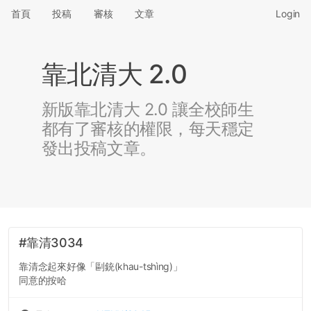
首頁
投稿
審核
文章
Login
靠北清大 2.0
新版靠北清大 2.0 讓全校師生
都有了審核的權限，每天穩定
發出投稿文章。
#靠清3034
靠清念起來好像「剾銃(khau-tshìng)」
同意的按哈