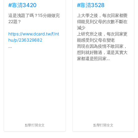
#靠清3420
#靠清3528
這是洩題了嗎？15分鐘做完
上大學之後，每次回家都覺
22題？
得能見到父母的次數不斷在
減少
https://www.dcard.tw/f/nt
上研究所之後，每次回家更
hu/p/236329882
能感受到父母在變老
...
而現在因為疫情不敢回家，
想到就好難過，還是其實大
家都還是照回家...
點擊打開全文
點擊打開全文