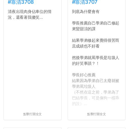
長作弊的風氣。
#靠清3708
#靠清3707
清夜出現肉身佔車位的情
到底為什麼會有
反正老人我明天就要搬離新
況，還看著我傻笑...
竹，之後如何發展與我無
學長推薦自己學弟自己修起
關，就當最後一天發個牢騷
來蠻甜涼的課
吧XD，祝學弟妹們修課順利
~~...
結果學弟修起來覺得很苦而
且成績也不好看
然後學弟就罵學長是垃圾人
的好笑事蹟？！
學長好心推薦
結果因為學弟自己太廢就被
學弟罵垃圾人
（不然在這之前，學弟為了
巴結學長，可是像狗一樣乖
的說）...
點擊打開全文
點擊打開全文