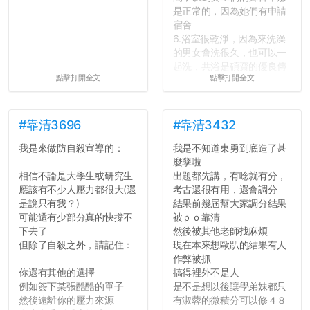
是正常的，因為她們有申請
宿舍
6.浴室很乾淨，因為來洗澡
的男女會洗很久，也可以一
起洗，共浴是碩齋的優良傳
點擊打開全文
點擊打開全文
統呢！
7.歡迎其他碩齋夥伴分享~
如果有任何想要我推薦的宿
舍房間，都歡迎留言讓我知
#靠清3696
#靠清3432
道...
我是來做防自殺宣導的：
我是不知道東勇到底造了甚
麼孽啦
相信不論是大學生或研究生
出題都先講，有唸就有分，
應該有不少人壓力都很大(還
考古還很有用，還會調分
是說只有我？)
結果前幾屆幫大家調分結果
可能還有少部分真的快撐不
被ｐｏ靠清
下去了
然後被其他老師找麻煩
但除了自殺之外，請記住：
現在本來想歐趴的結果有人
作弊被抓
你還有其他的選擇
搞得裡外不是人
例如簽下某張酷酷的單子
是不是想以後讓學弟妹都只
然後遠離你的壓力來源
有淑蓉的微積分可以修４８