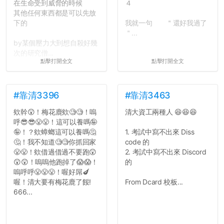
在生命受到威脅的時候
４
其他任何東西都是可以先放
下的
我就一句 ＂還好我過了
＂...
by某個壓力大到想自殺好幾
次的研究僧...
點擊打開全文
點擊打開全文
#靠清3396
#靠清3463
欸幹😲！梅花鹿欸🧐🧐！嗚
清大資工兩種人 😆😆😆
呼😎😎😤😤！這可以養嗎🤪
🤪！？欸蟑螂這可以養嗎🤔
1. 考試中寫不出來 Diss
🤔！我不知道🧐🧐你抓回家
code 的
😤😤！欸借過借過不要跑😲
2. 考試中寫不出來 Discord
😲😲！嗚嗚他跑掉了😱😱！
的
嗚呼呼😤😤😤！喔好屌🍆
喔！清大要有梅花鹿了餒!
From Dcard 校板...
666...