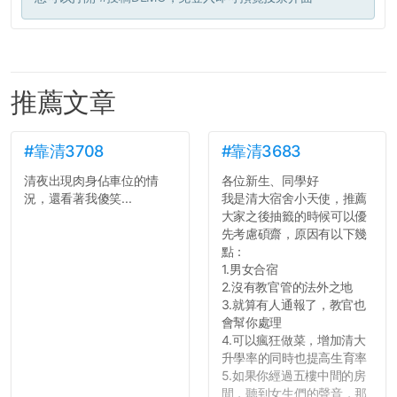
推薦文章
#靠清3708
#靠清3683
清夜出現肉身佔車位的情
各位新生、同學好
況，還看著我傻笑...
我是清大宿舍小天使，推薦
大家之後抽籤的時候可以優
先考慮碩齋，原因有以下幾
點：
1.男女合宿
2.沒有教官管的法外之地
3.就算有人通報了，教官也
會幫你處理
4.可以瘋狂做菜，增加清大
升學率的同時也提高生育率
5.如果你經過五樓中間的房
間，聽到女生們的聲音，那