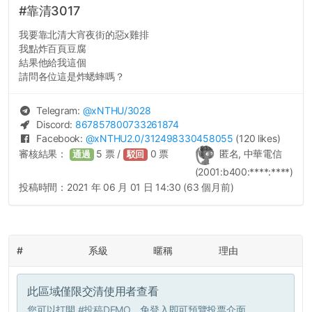
#靠清3017
我要靠北清大宵夜街的惡x雞排
我點炸百頁豆腐
結果他給我這個
請問各位這是炸蟋蟀嗎？
Telegram:
@
xNTHU
/3028
Discord:
867857800733261874
Facebook:
@
xNTHU2.0
/312498330458055
(120 likes)
審核結果：
5
票 /
0
票
匿名, 中華電信
通過
駁回
(2001:b400:****:****)
投稿時間：
2021 年 06 月 01 日 14:30 (63 個月前)
#
系級
暱稱
理由
此區域僅限交清使用者查看
您可以打開
#投稿DEMO
，免登入即可預覽投票介面