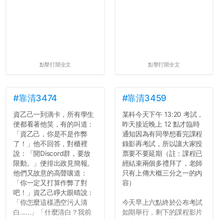
點擊打開全文
點擊打開全文
#靠清3474
#靠清3459
資乙己一到滴卡，所有學生
某科今天下午 13:20 考試，
便都看著他笑，有的叫道：
昨天接近晚上 12 點才臨時
「資乙己，你是不是作弊
通知因為有同學想看完課程
了！」他不回答，對櫃裡
錄影再考試，所以讓大家投
說：「開Discord群，要放
票要不要延期（註：課程已
限動。」便排出政見簡報。
經結束兩個多禮拜了，老師
他們又故意的高聲嚷道：
只有上傳大概三分之一的內
「你一定又打算作弊了對
容）
吧！」資乙己睜大眼晴說：
「你怎麼這樣憑空污人清
今天早上六點終於公布考試
白......」「什麼清白？我前
如期舉行，剩下的課程影片