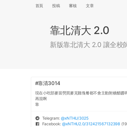
首頁
投稿
審核
文章
靠北清大 2.0
新版靠北清大 2.0 讓
#靠清3014
現在小吃部麥當勞買麥克雞塊餐都不會主動附糖醋醬
再混啊
靠
Telegram:
@
xNTHU
/3025
Facebook:
@
xNTHU2.0
/312421567132398
(19