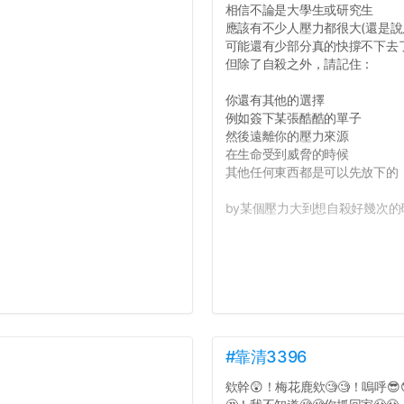
相信不論是大學生或研究生
應該有不少人壓力都很大(還是說
可能還有少部分真的快撐不下去
但除了自殺之外，請記住：
你還有其他的選擇
例如簽下某張酷酷的單子
然後遠離你的壓力來源
在生命受到威脅的時候
其他任何東西都是可以先放下的
by某個壓力大到想自殺好幾次的研
#靠清3396
欸幹😲！梅花鹿欸🧐🧐！嗚呼😎