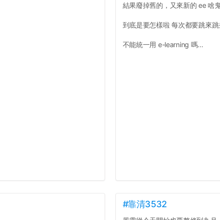
結果廢掉舊的，又來新的 ee 啥
到底是要怎樣啦 每次都要跳來
不能統一用 e-learning 嗎...
#靠清3532