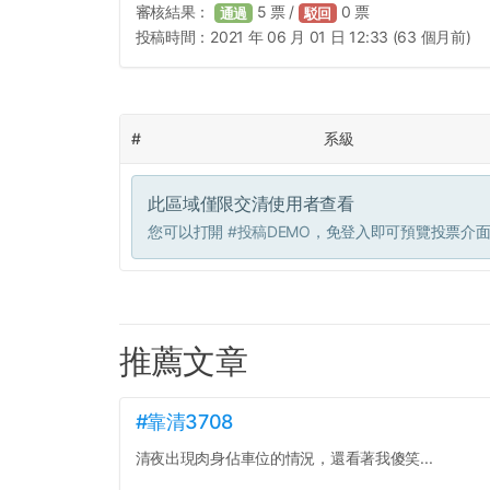
審核結果：
5
票 /
0
票
通過
駁回
投稿時間：
2021 年 06 月 01 日 12:33 (63 個月前)
#
系級
此區域僅限交清使用者查看
您可以打開
#投稿DEMO
，免登入即可預覽投票介
推薦文章
#靠清3708
清夜出現肉身佔車位的情況，還看著我傻笑...