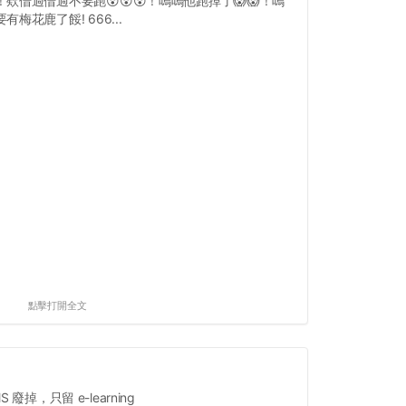
！欸借過借過不要跑😲😲😲！嗚嗚他跑掉了😱😱！嗚
有梅花鹿了餒! 666...
點擊打開全文
 廢掉，只留 e-learning