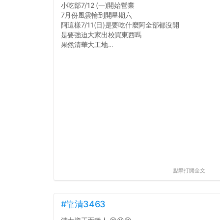
小吃部7/12 (一)開始營業
7月份風雲輪到開星期六
阿這樣7/11(日)是要吃什麼阿全部都沒開
是要強迫大家出校買東西嗎
果然清華大工地...
點擊打開全文
#靠清3463