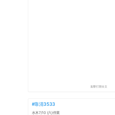
點擊打開全文
#靠清3533
水木7/10 (六)停業