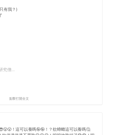
只有我？)
了
究僧...
點擊打開全文
😎😤😤！這可以養嗎🤪🤪！？欸蟑螂這可以養嗎🤔