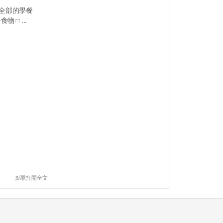
全部的學餐
物ㄇ...
點擊打開全文