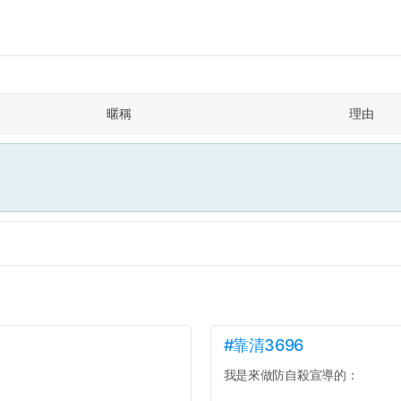
暱稱
理由
面
#靠清3696
我是來做防自殺宣導的：