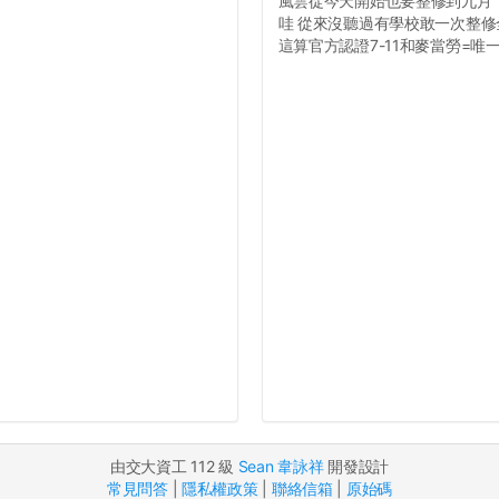
風雲從今天開始也要整修到九月
哇 從來沒聽過有學校敢一次整修
這算官方認證7-11和麥當勞=唯一食
由交大資工 112 級
Sean 韋詠祥
開發設計
常見問答
|
隱私權政策
|
聯絡信箱
|
原始碼