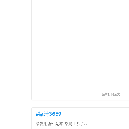
點擊打開全文
#靠清3659
請愛用密件副本 都資工系了...