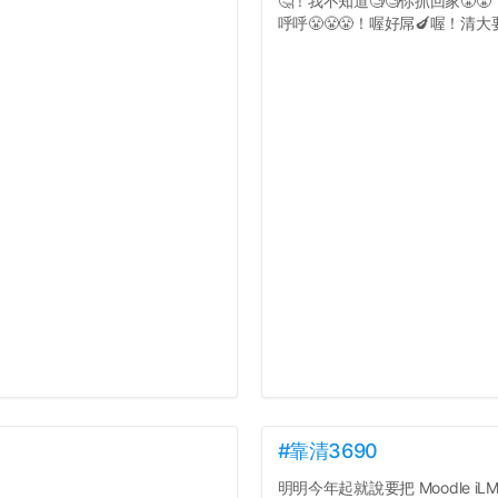
🤔！我不知道🧐🧐你抓回家😤
呼呼😤😤😤！喔好屌🍆喔！清大要
#靠清3690
明明今年起就說要把 Moodle iLMS