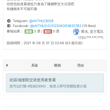
但想也知道最後也只會為了賺錢學交大分流吧
有錢根本不可能不賺
Telegram:
@
xNTHU
/3008
Facebook:
@
xNTHU2.0
/312204393820782
(19 likes)
審核結果：
3
票 /
0
票
匿名, 是方電訊
通過
駁回
(150.***.***.***)
投稿時間：
2021 年 06 月 01 日 02:49 (63 個月前)
#
系級
暱稱
理由
此區域僅限交清使用者查看
您可以打開
#投稿DEMO
，免登入即可預覽投票介面