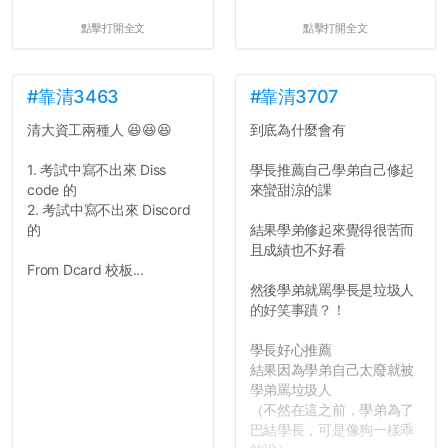
點擊打開全文
點擊打開全文
#靠清3463
#靠清3707
清大資工兩種人 😆😆😆
到底為什麼會有
1. 考試中寫不出來 Diss
學長推薦自己學弟自己修起
code 的
來蠻甜涼的課
2. 考試中寫不出來 Discord
的
結果學弟修起來覺得很苦而
且成績也不好看
From Dcard 校板...
然後學弟就罵學長是垃圾人
的好笑事蹟？！
學長好心推薦
結果因為學弟自己太廢就被
學弟罵垃圾人
（不然在這之前，學弟為了
巴結學長，可是像狗一樣乖