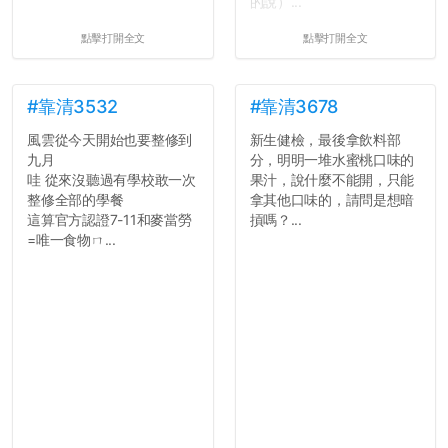
的說）...
點擊打開全文
點擊打開全文
#靠清3532
#靠清3678
風雲從今天開始也要整修到
新生健檢，最後拿飲料部
九月
分，明明一堆水蜜桃口味的
哇 從來沒聽過有學校敢一次
果汁，說什麼不能開，只能
整修全部的學餐
拿其他口味的，請問是想暗
這算官方認證7-11和麥當勞
摃嗎？...
=唯一食物ㄇ...