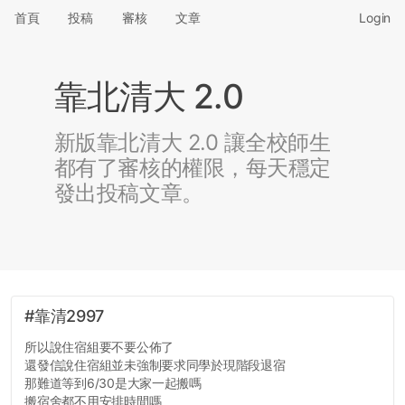
首頁
投稿
審核
文章
Login
靠北清大 2.0
新版靠北清大 2.0 讓全校師生
都有了審核的權限，每天穩定
發出投稿文章。
#靠清2997
所以說住宿組要不要公佈了
還發信說住宿組並未強制要求同學於現階段退宿
那難道等到6/30是大家一起搬嗎
搬宿舍都不用安排時間嗎