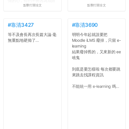
情的心，你們不會因為成績
點擊打開全文
點擊打開全文
壓力而選擇逃避(作弊)，在
這一點上你們做的比那些作
弊的同學好太多了，雖然成
績無法體現你們的努力，但
#靠清3427
#靠清3690
往後你們正直的態度一定會
等不及會長再次長篇大論 毫
明明今年起就說要把
讓你們在社會上適應得更
無重點地硬拗了...
Moodle iLMS 廢掉，只留 e-
好。最後，那些作弊的同
learning
學，你們要瞭解到作弊對你
結果廢掉舊的，又來新的 ee
們而言是沒有任何好處的，
啥鬼
大學是你們唯一可以勇敢認
錯但不需要付出太大代價的
到底是要怎樣啦 每次都要跳
地方，你們在這時候如果不
來跳去找課程資訊
會學會...
不能統一用 e-learning 嗎...