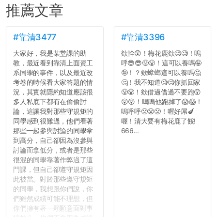
推薦文章
#靠清3477
#靠清3396
大家好，我是某堂課的助
欸幹😲！梅花鹿欸🧐🧐！嗚
教，最近看到靠清上面資工
呼😎😎😤😤！這可以養嗎🤪
系同學的事件，以及最近改
🤪！？欸蟑螂這可以養嗎🤔
考卷的時候看大家答題的情
🤔！我不知道🧐🧐你抓回家
況，其實就隱約知道應該很
😤😤！欸借過借過不要跑😲
多人私底下都有在偷偷討
😲😲！嗚嗚他跑掉了😱😱！
論，這讓我對那些守規矩的
嗚呼呼😤😤😤！喔好屌🍆
同學感到很難過，他們看著
喔！清大要有梅花鹿了餒!
那些一起參與討論的同學拿
666...
到高分，自己卻因為沒參與
討論而拿低分，或者是那些
很混的同學靠著作弊過了這
門課，但自己卻遵守規矩因
此被當。對於那些遵守規矩
的同學，我想跟你們說，你
們雖然成績可能不理想，但
你們擁有著一顆願意面對事