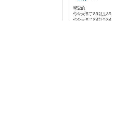
親愛的
你今天拿了89就是89
你今天拿了84就是84
你今天拿了79就是79
不要照三餐寄信問可不可以加那
7414...
說）...