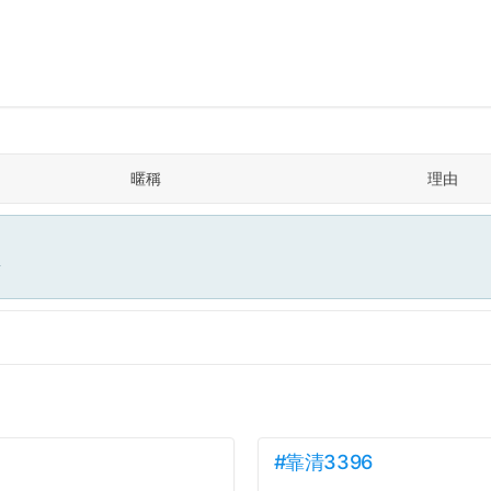
暱稱
理由
面
#靠清3396