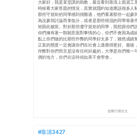
大家好，我是某堂課的助教，最近看到靠清上面資工
時候看大家答題的情況，其實就隱約知道應該很多人
那些守規矩的同學感到很難過，他們看著那些一起參
為沒參與討論而拿低分，或者是那些很混的同學靠著
矩因此被當。對於那些遵守規矩的同學，我想跟你們
你們擁有著一顆願意面對事情的心，你們不會因為成績
點上你們做的比那些作弊的同學好太多了，雖然成績
正直的態度一定會讓你們在社會上適應得更好。最後
作弊對你們而言是沒有任何好處的，大學是你們唯一
價的地方，你們在這時候如果不會學會...
點擊打開全文
#靠清3427