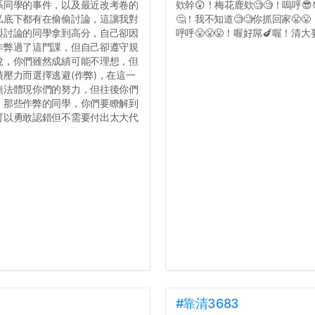
系同學的事件，以及最近改考卷的
欸幹😲！梅花鹿欸🧐🧐！嗚呼😎
私底下都有在偷偷討論，這讓我對
🤔！我不知道🧐🧐你抓回家😤
與討論的同學拿到高分，自己卻因
呼呼😤😤😤！喔好屌🍆喔！清大要
作弊過了這門課，但自己卻遵守規
說，你們雖然成績可能不理想，但
壓力而選擇逃避(作弊)，在這一
無法體現你們的努力，但往後你們
，那些作弊的同學，你們要瞭解到
可以勇敢認錯但不需要付出太大代
#靠清3683