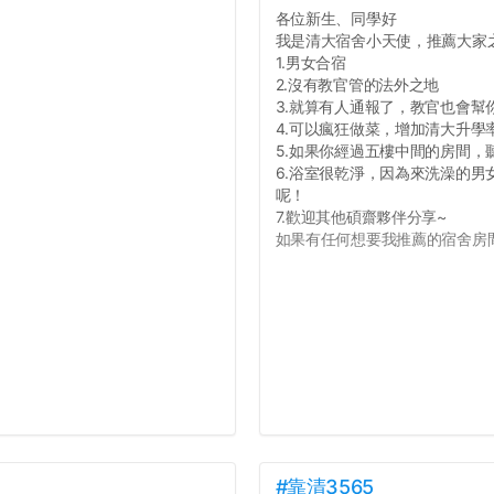
各位新生、同學好
我是清大宿舍小天使，推薦大家
1.男女合宿
2.沒有教官管的法外之地
3.就算有人通報了，教官也會幫
4.可以瘋狂做菜，增加清大升學
5.如果你經過五樓中間的房間
6.浴室很乾淨，因為來洗澡的
呢！
7.歡迎其他碩齋夥伴分享~
如果有任何想要我推薦的宿舍房間
#靠清3565