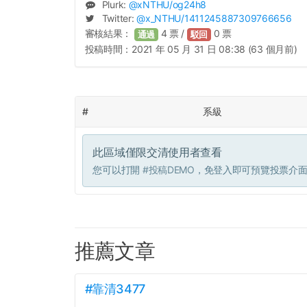
Plurk:
@
xNTHU
/og24h8
Twitter:
@
x_NTHU
/1411245887309766656
審核結果：
4
票 /
0
票
通過
駁回
投稿時間：
2021 年 05 月 31 日 08:38 (63 個月前)
#
系級
此區域僅限交清使用者查看
您可以打開
#投稿DEMO
，免登入即可預覽投票介
推薦文章
#靠清3477