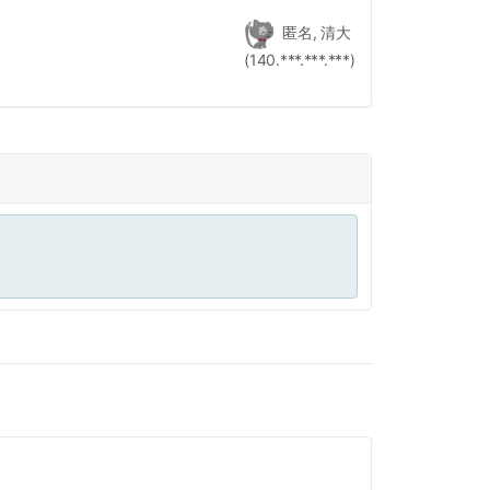
匿名, 清大
(140.***.***.***)