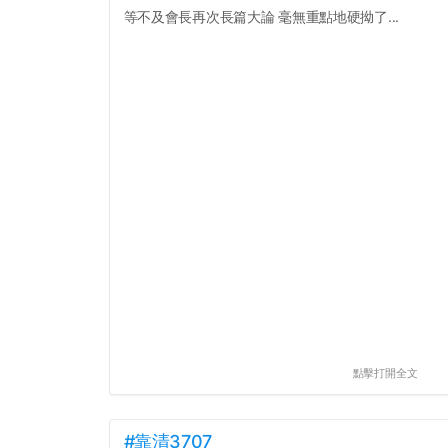
等不及會長再次長篇大論 毫無重點地硬拗了...
點擊打開全文
#靠清3707