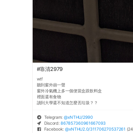
#靠清2979
wtf
聽到窗外崩一聲
窗外冷氣機上多一個便當盒跟飲料盒
裡面還有食物
讀到大學還不知道怎麼丟垃圾？？
Telegram:
@
xNTHU
/2990
Discord:
867857360961667093
Facebook:
@
xNTHU2.0
/311706270537261
(24