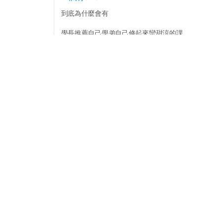
到底為什麼會有
學長推薦自己學弟自己修起來蠻甜涼的課
結果學弟修起來覺得很苦而且成績也不好看
然後學弟就罵學長是垃圾人的好笑事蹟？！
學長好心推薦
結果因為學弟自己太廢就被學弟罵垃圾人
（不然在這之前，學弟為了巴結學長，可是像狗一樣乖的
點擊打開全文