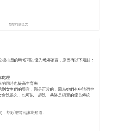
點擊打開全文
之後抽籤的時候可以優先考慮碩齋，原因有以下幾點：
你處理
率的同時也提高生育率
，聽到女生們的聲音，那是正常的，因為她們有申請宿舍
男女會洗很久，也可以一起洗，共浴是碩齋的優良傳統
，都歡迎留言讓我知道...