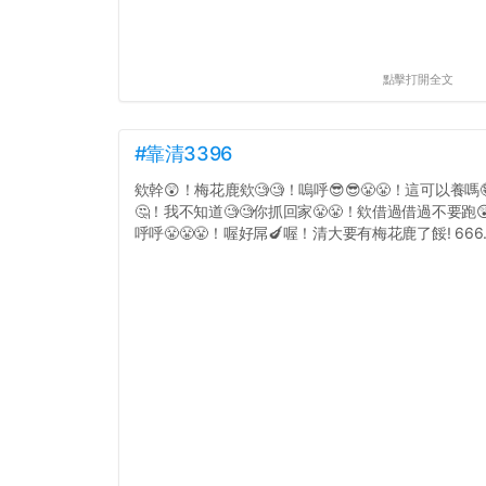
點擊打開全文
#靠清3396
欸幹😲！梅花鹿欸🧐🧐！嗚呼😎😎😤😤！這可以養嗎
🤔！我不知道🧐🧐你抓回家😤😤！欸借過借過不要跑
呼呼😤😤😤！喔好屌🍆喔！清大要有梅花鹿了餒! 666..