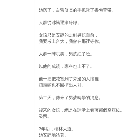
她愣了，白皙修長的手抓緊了書包背帶。
人群從沸騰逐漸冷靜。
女孩只是安靜的走到男孩面前，
我要考上台大，我會在那裡等你。
人群一陣哄笑，男孩紅了臉。
以他的成績，專科也上不了。
他一把把花塞到了旁邊的人懷裡，
扭頭頭也不回擠出人群。
第二天，傳來了男孩轉學的消息。
後來的女孩，總是在課堂上看著那個空座位。
發愣。
3年后，椰林大道。
她安靜地站著。