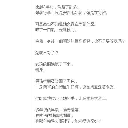
比起3年前，消瘦了許多。
帶著行李，只是安靜地站著，像是在等誰。
可是她也不知道她究竟在等著什麼。
嘆了一口氣，走進校門。
突然，身後一個明朗的聲音響起，你不是要等我嗎？
怎麼不等了？
女孩的眼淚流了下來，
轉身。
男孩把頭發染回了黑色，
一身簡單的白體恤牛仔褲，像是周遭泛著陽光。
他帥氣地拉起了她的手，走在椰林大道上。
多年後的早晨，陽光灑落。
在枕邊的她偶然問道，
你那年轉學去哪裡了，能考得這麼好？