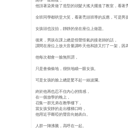
他頂著染黃做了造型的頭髮大搖大擺進了教室，看著
全班同學都哄堂大笑，看著禿頭班導的反應，可是男
女孩頭也沒抬，靜靜的坐在座位上做題。
後來，男孩在課上總是怪聲怪氣的接老師的話，
課間在座位上放大音量講昨天他和誰又打了一架，因
他每次都會一臉無所謂，
只是會偷偷地，很快地瞄一眼女孩。
可是女孩的臉上總是驚不起一絲波瀾。
終於他再也忍不住內心的情感，
在一個放學的晚上，
召集一群兄弟在教學樓下，
當女孩安靜的走出樓梯口時，
他用近乎嘶啞的聲音向她表白。
人群一陣沸騰，高呼在一起。