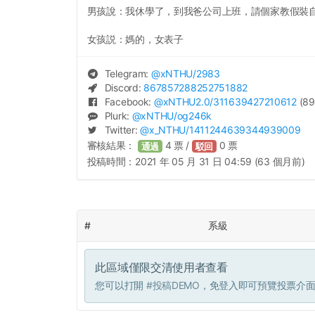
男孩說：我休學了，到我爸公司上班，請個家教假裝
女孩説：媽的，女表子
Telegram:
@
xNTHU
/2983
Discord:
867857288252751882
Facebook:
@
xNTHU2.0
/311639427210612
(89
Plurk:
@
xNTHU
/og246k
Twitter:
@
x_NTHU
/1411244639344939009
審核結果：
4
票 /
0
票
通過
駁回
投稿時間：
2021 年 05 月 31 日 04:59 (63 個月前)
#
系級
此區域僅限交清使用者查看
您可以打開
#投稿DEMO
，免登入即可預覽投票介