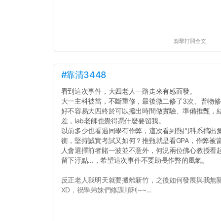
點擊打開全文
#靠清3448
看到這次事件，大四老人一路走來有感而發。
大一主科被當，不斷重修，最後微二修了3次、普物修
好不容易大四終於可以撥出時間做實驗、準備推甄，
差，lab老師也覺得憑什麼要留我。
以前多少也看過同學有作弊，這次看到熱門科系搞出
衡，堅持誠實考試又如何？推甄就是看GPA，作弊被當和
人會選擇前者賭一波並不意外，何況兩位佛心教授看
留下汙點...，希望這次事件不要助長作弊的風氣。
反正老人我明天就要搬離新竹，之後如何發展與我無
XD，祝學弟妹們修課順利~~...