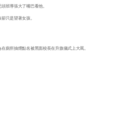
禿頭班導張大了嘴巴看他。
孩卻只是望著女孩。
為在廁所抽煙點名被黑面校長在升旗儀式上大罵。