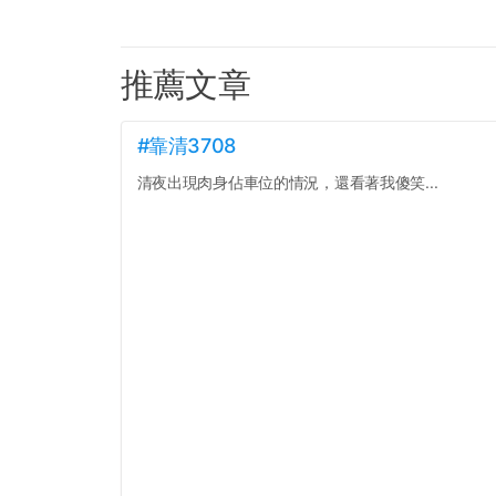
推薦文章
#靠清3708
清夜出現肉身佔車位的情況，還看著我傻笑...