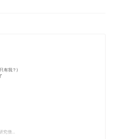
只有我？)
了
究僧...