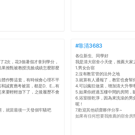
#靠清3683
各位新生、同學好
了2次，花3個暑假才拿到學分，
我是清大宿舍小天使，推薦大家
結果推甄被教授洗臉成績怎麼那麼
1.男女合宿
2.沒有教官管的法外之地
集體作弊這套，有時候會心理不平
3.就算有人通報了，教官也會幫
誠實應考被當，都是D、E...有
4.可以瘋狂做菜，增加清大升學
起來要輕輕放下了，之後履歷不會
5.如果你經過五樓中間的房間
6.浴室很乾淨，因為來洗澡的
呢！
關，就當最後一天發個牢騷吧
7.歡迎其他碩齋夥伴分享~
如果有任何想要我推薦的宿舍房間