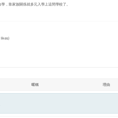
自學，靠家族關係就多元入學上這間學校了。
 likes)
暱稱
理由
面