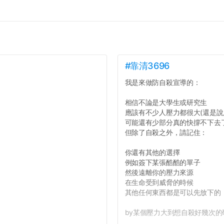
#靠清3696
我是來做防自殺宣導的：
相信不論是大學生或研究生
應該有不少人壓力都很大(還是說
可能還有少部分真的快撐不下去
但除了自殺之外，請記住：
你還有其他的選擇
例如簽下某張酷酷的單子
然後遠離你的壓力來源
在生命受到威脅的時候
其他任何東西都是可以先放下的
by某個壓力大到想自殺好幾次的研