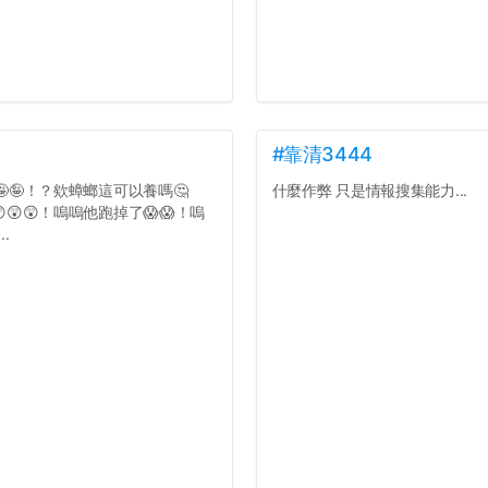
#靠清3444
🤪🤪！？欸蟑螂這可以養嗎🤔
什麼作弊 只是情報搜集能力...
😲😲！嗚嗚他跑掉了😱😱！嗚
.