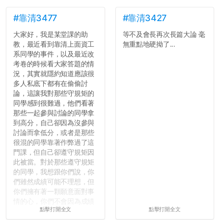
#靠清3477
#靠清3427
大家好，我是某堂課的助
等不及會長再次長篇大論 毫
教，最近看到靠清上面資工
無重點地硬拗了...
系同學的事件，以及最近改
考卷的時候看大家答題的情
況，其實就隱約知道應該很
多人私底下都有在偷偷討
論，這讓我對那些守規矩的
同學感到很難過，他們看著
那些一起參與討論的同學拿
到高分，自己卻因為沒參與
討論而拿低分，或者是那些
很混的同學靠著作弊過了這
門課，但自己卻遵守規矩因
此被當。對於那些遵守規矩
的同學，我想跟你們說，你
們雖然成績可能不理想，但
你們擁有著一顆願意面對事
情的心，你們不會因為成績
點擊打開全文
點擊打開全文
壓力而選擇逃避(作弊)，在