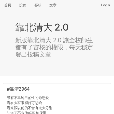
首頁
投稿
審核
文章
Login
靠北清大 2.0
新版靠北清大 2.0 讓全校師生
都有了審核的權限，每天穩定
發出投稿文章。
#靠清2964
帶有不單純目的性的秀恩愛
看在大家眼裡好可悲哈
看來跟以前的不會有太大分別
知道了不少他的事 妳保重