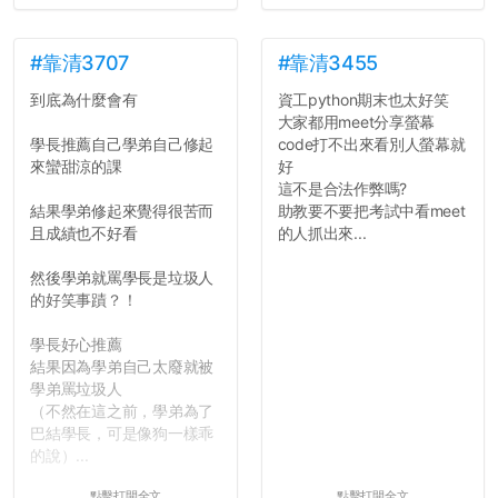
了，之後履歷不會留下汙
點...，希望這次事件不要助
長作弊的風氣。
#靠清3707
#靠清3455
到底為什麼會有
資工python期末也太好笑
反正老人我明天就要搬離新
大家都用meet分享螢幕
竹，之後如何發展與我無
學長推薦自己學弟自己修起
code打不出來看別人螢幕就
關，就當最後一天發個牢騷
來蠻甜涼的課
好
吧XD，祝學弟妹們修課順利
這不是合法作弊嗎?
~~...
結果學弟修起來覺得很苦而
助教要不要把考試中看meet
且成績也不好看
的人抓出來...
然後學弟就罵學長是垃圾人
的好笑事蹟？！
學長好心推薦
結果因為學弟自己太廢就被
學弟罵垃圾人
（不然在這之前，學弟為了
巴結學長，可是像狗一樣乖
的說）...
點擊打開全文
點擊打開全文