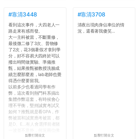
這一點上你們做的比那些作
弊的同學好太多了，雖然成
績無法體現你們的努力，但
#靠清3448
#靠清3708
往後你們正直的態度一定會
看到這次事件，大四老人一
清夜出現肉身佔車位的情
讓你們在社會上適應得更
路走來有感而發。
況，還看著我傻笑...
好。最後，那些作弊的同
大一主科被當，不斷重修，
學，你們要瞭解到作弊對你
最後微二修了3次、普物修
們而言是沒有任何好處的，
了2次，花3個暑假才拿到學
大學是你們唯一可以勇敢認
分，好不容易大四終於可以
錯但不需要付出太大代價的
撥出時間做實驗、準備推
地方，你們在這時候如果不
甄，結果推甄被教授洗臉成
會學會...
績怎麼那麼差，lab老師也覺
得憑什麼要留我。
以前多少也看過同學有作
弊，這次看到熱門科系搞出
集體作弊這套，有時候會心
理不平衡，堅持誠實考試又
如何？推甄就是看GPA，作
弊被當和誠實應考被當，都
是D、E...有人會選擇前者賭
一波並不意外，何況兩位佛
點擊打開全文
點擊打開全文
心教授看起來要輕輕放下