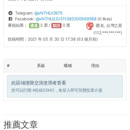
Telegram:
@
xNTHU
/2975
Facebook:
@
xNTHU2.0
/311383200569568
(0 likes)
審核結果：
3
票 /
0
票
匿名, 台灣之星
通過
駁回
(112.***.***.***)
投稿時間：
2021 年 05 月 30 日 17:38 (63 個月前)
#
系級
暱稱
理由
此區域僅限交清使用者查看
您可以打開
#投稿DEMO
，免登入即可預覽投票介面
推薦文章