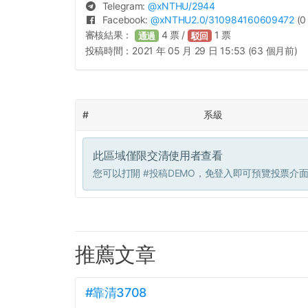
Telegram:
@
xNTHU
/2944
Facebook:
@
xNTHU2.0
/310984160609472
(0
審核結果：
4
票 /
1
票
通過
駁回
投稿時間：
2021 年 05 月 29 日 15:53 (63 個月前)
#
系級
此區域僅限交清使用者查看
您可以打開
#投稿DEMO
，免登入即可預覽投票介
推薦文章
#靠清3708