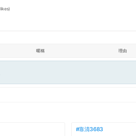
 likes)
暱稱
理由
面
#靠清3683