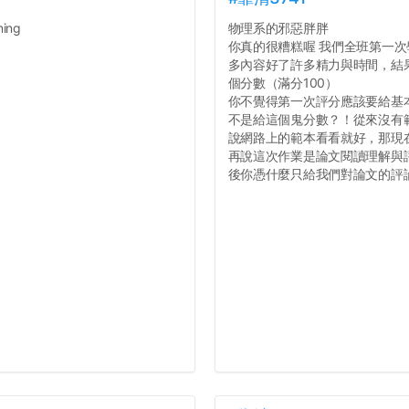
ing
物理系的邪惡胖胖
你真的很糟糕喔 我們全班第一次學
多內容好了許多精力與時間，結
個分數（滿分100）
你不覺得第一次評分應該要給基
不是給這個鬼分數？！從來沒有
說網路上的範本看看就好，那現
再說這次作業是論文閱讀理解與
後你憑什麼只給我們對論文的評論1