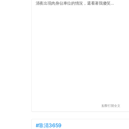
清夜出現肉身佔車位的情況，還看著我傻笑...
點擊打開全文
#靠清3659