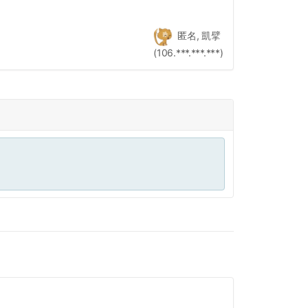
匿名, 凱擘
(106.***.***.***)