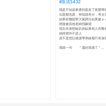
#靠清3432
我是不知道東勇到底造了甚麼孽
出題都先講，有唸就有分，考古
結果前幾屆幫大家調分結果被ｐ
然後被其他老師找麻煩
現在本來想歐趴的結果有人作弊
搞得裡外不是人
是不是想以後讓學弟妹都只有淑
我就一句 ＂還好我過了＂...