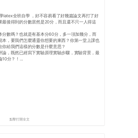
latex全班自學 ，好不容易看了好幾篇論文再打了好
果最後得到的分數居然是20分，而且還不只一人得這
本分數嗎？也就是有基本分60分，多一項加幾分，而
範本，要我們怎麼通靈你想要的東西？你第一堂上課也
在你給我們這樣的分數是什麼意思？
評論，既然已經寫下實驗原理實驗步驟，實驗背景，最
0分？！...
點擊打開全文