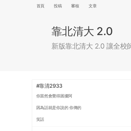
首頁
投稿
審核
文章
靠北清大 2.0
新版靠北清大 2.0 讓
#靠清2933
你當然會覺得困擾阿
因為話就是你說的 你傳的
笑話