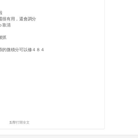
啦
還很有用，還會調分
ｏ靠清
被抓
蓉的微積分可以修４８４
點擊打開全文