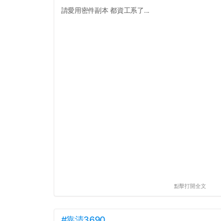
請愛用密件副本 都資工系了...
點擊打開全文
#靠清3690