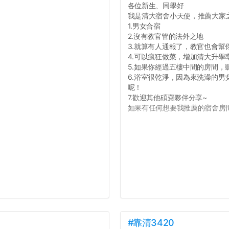
各位新生、同學好
我是清大宿舍小天使，推薦大家
1.男女合宿
2.沒有教官管的法外之地
3.就算有人通報了，教官也會幫
4.可以瘋狂做菜，增加清大升學
5.如果你經過五樓中間的房間
6.浴室很乾淨，因為來洗澡的
呢！
7.歡迎其他碩齋夥伴分享~
如果有任何想要我推薦的宿舍房間
#靠清3420