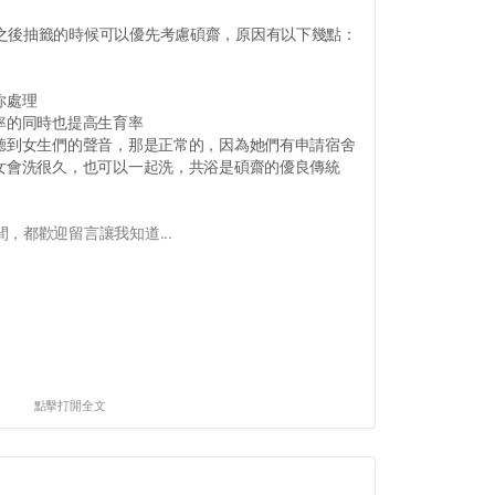
之後抽籤的時候可以優先考慮碩齋，原因有以下幾點：
你處理
率的同時也提高生育率
，聽到女生們的聲音，那是正常的，因為她們有申請宿舍
男女會洗很久，也可以一起洗，共浴是碩齋的優良傳統
，都歡迎留言讓我知道...
點擊打開全文