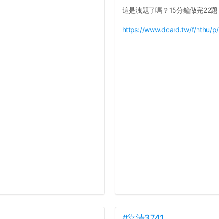
這是洩題了嗎？15分鐘做完22題
https://www.dcard.tw/f/nthu/
#靠清3741