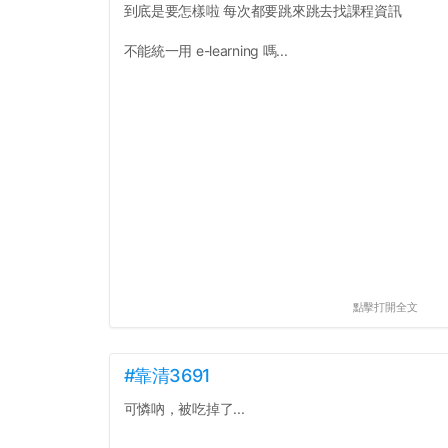
到底是要怎樣啦 每次都要跳來跳去找課程資訊
不能統一用 e-learning 嗎...
點擊打開全文
#靠清3691
可憐吶，被吃掉了...