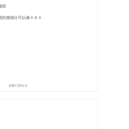
被抓
蓉的微積分可以修４８４
點擊打開全文