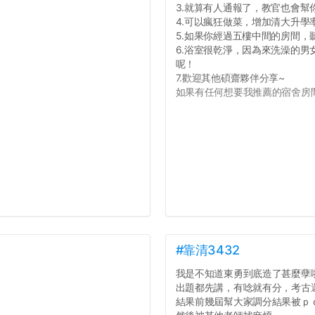
3.就算有人通報了，教官也會幫
4.可以瘋狂做菜，增加清大升學
5.如果你經過五樓中間的房間
6.浴室很乾淨，因為來洗澡的
呢！
7.歡迎其他碩齋夥伴分享~
如果有任何想要我推薦的宿舍房間
#靠清3432
我是不知道東勇到底造了甚麼孽
出題都先講，有唸就有分，考古
結果前幾屆幫大家調分結果被ｐ