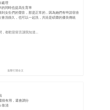
你處理
率的同時也提高生育率
，聽到女生們的聲音，那是正常的，因為她們有申請宿舍
男女會洗很久，也可以一起洗，共浴是碩齋的優良傳統
，都歡迎留言讓我知道...
點擊打開全文
啦
還很有用，還會調分
ｏ靠清