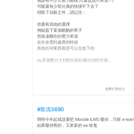
應該有不少人壓力都很大(還是說只有我？)
可能還有少部分真的快撐不下去了
但除了自殺之外，請記住：
你還有其他的選擇
例如簽下某張酷酷的單子
然後遠離你的壓力來源
在生命受到威脅的時候
其他任何東西都是可以先放下的
by某個壓力大到想自殺好幾次的研究僧...
點擊打開全文
#靠清3690
明明今年起就說要把 Moodle iLMS 廢掉，只留 e-learn
結果廢掉舊的，又來新的 ee 啥鬼