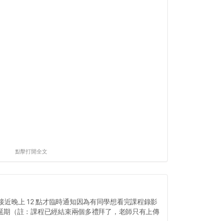
點擊打開全文
昨天接近晚上 12 點才臨時通知因為有同學想看完課程錄影
延期（註：課程已經結束兩個多禮拜了，老師只有上傳