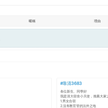
暱稱
理由
面
#靠清3683
各位新生、同學好
我是清大宿舍小天使，推薦大家
1.男女合宿
2.沒有教官管的法外之地