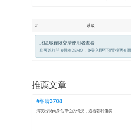
#
系級
此區域僅限交清使用者查看
您可以打開
#投稿DEMO
，免登入即可預覽投票介
推薦文章
#靠清3708
清夜出現肉身佔車位的情況，還看著我傻笑...