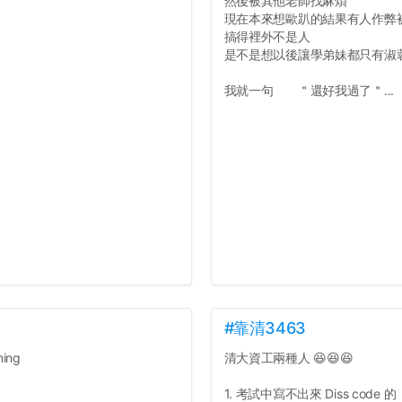
然後被其他老師找麻煩
現在本來想歐趴的結果有人作弊
搞得裡外不是人
是不是想以後讓學弟妹都只有淑
我就一句 ＂還好我過了＂...
#靠清3463
ing
清大資工兩種人 😆😆😆
1. 考試中寫不出來 Diss code 的