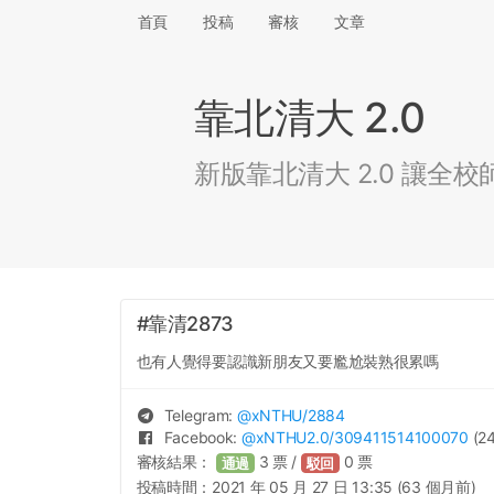
首頁
投稿
審核
文章
靠北清大 2.0
新版靠北清大 2.0 讓
#靠清2873
也有人覺得要認識新朋友又要尷尬裝熟很累嗎
Telegram:
@
xNTHU
/2884
Facebook:
@
xNTHU2.0
/309411514100070
(24
審核結果：
3
票 /
0
票
通過
駁回
投稿時間：
2021 年 05 月 27 日 13:35 (63 個月前)