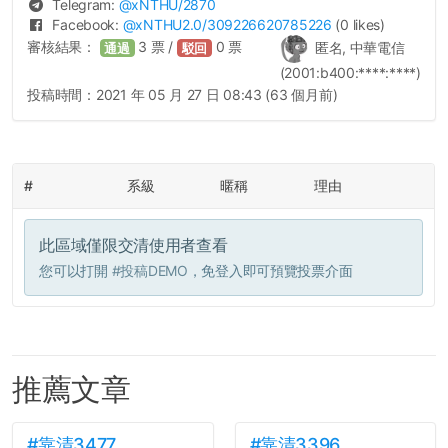
Telegram:
@
xNTHU
/2870
Facebook:
@
xNTHU2.0
/309226620785226
(0 likes)
審核結果：
3
票 /
0
票
匿名, 中華電信
通過
駁回
(2001:b400:****:****)
投稿時間：
2021 年 05 月 27 日 08:43 (63 個月前)
#
系級
暱稱
理由
此區域僅限交清使用者查看
您可以打開
#投稿DEMO
，免登入即可預覽投票介面
推薦文章
#靠清3477
#靠清3396