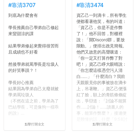
長作弊的風氣。
#靠清3707
#靠清3474
到底為什麼會有
資乙己一到滴卡，所有學生
反正老人我明天就要搬離新
便都看著他笑，有的叫道：
竹，之後如何發展與我無
學長推薦自己學弟自己修起
「資乙己，你是不是作弊
關，就當最後一天發個牢騷
來蠻甜涼的課
了！」他不回答，對櫃裡
吧XD，祝學弟妹們修課順利
說：「開Discord群，要放
~~...
結果學弟修起來覺得很苦而
限動。」便排出政見簡報。
且成績也不好看
他們又故意的高聲嚷道：
「你一定又打算作弊了對
然後學弟就罵學長是垃圾人
吧！」資乙己睜大眼晴說：
的好笑事蹟？！
「你怎麼這樣憑空污人清
白......」「什麼清白？我前
學長好心推薦
天親眼見你的事被放在滴卡
結果因為學弟自己太廢就被
上，吊著鞭。」資乙己便漲
學弟罵垃圾人
紅了臉，額上的青筋條條綻
（不然在這之前，學弟為了
出，爭辯道：「討論不能算
巴結學長，可是像狗一樣乖
作......討論！......讀書人的
的說）...
事，能算作弊麼？」接連便
是難懂的話，什麼「9:58討
點擊打開全文
點擊打開全文
論考題難度」，什麼「名譽
傷害」之類，引得眾人都哄