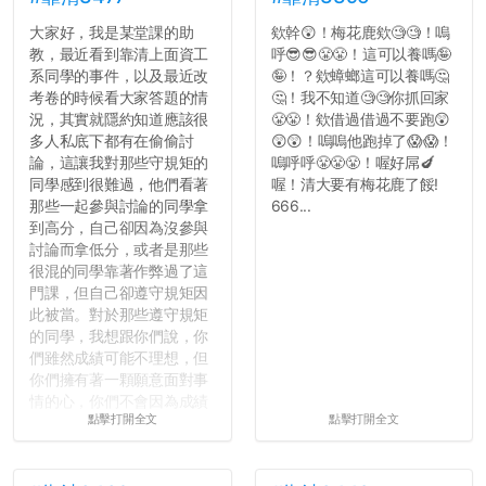
大家好，我是某堂課的助
欸幹😲！梅花鹿欸🧐🧐！嗚
教，最近看到靠清上面資工
呼😎😎😤😤！這可以養嗎🤪
系同學的事件，以及最近改
🤪！？欸蟑螂這可以養嗎🤔
考卷的時候看大家答題的情
🤔！我不知道🧐🧐你抓回家
況，其實就隱約知道應該很
😤😤！欸借過借過不要跑😲
多人私底下都有在偷偷討
😲😲！嗚嗚他跑掉了😱😱！
論，這讓我對那些守規矩的
嗚呼呼😤😤😤！喔好屌🍆
同學感到很難過，他們看著
喔！清大要有梅花鹿了餒!
那些一起參與討論的同學拿
666...
到高分，自己卻因為沒參與
討論而拿低分，或者是那些
很混的同學靠著作弊過了這
門課，但自己卻遵守規矩因
此被當。對於那些遵守規矩
的同學，我想跟你們說，你
們雖然成績可能不理想，但
你們擁有著一顆願意面對事
情的心，你們不會因為成績
點擊打開全文
點擊打開全文
壓力而選擇逃避(作弊)，在
這一點上你們做的比那些作
弊的同學好太多了，雖然成