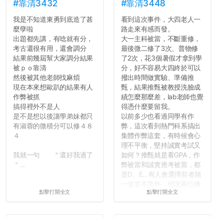
績無法體現你們的努力，但
#靠清3432
#靠清3448
往後你們正直的態度一定會
我是不知道東勇到底造了甚
看到這次事件，大四老人一
讓你們在社會上適應得更
麼孽啦
路走來有感而發。
好。最後，那些作弊的同
出題都先講，有唸就有分，
大一主科被當，不斷重修，
學，你們要瞭解到作弊對你
考古還很有用，還會調分
最後微二修了3次、普物修
們而言是沒有任何好處的，
結果前幾屆幫大家調分結果
了2次，花3個暑假才拿到學
大學是你們唯一可以勇敢認
被ｐｏ靠清
分，好不容易大四終於可以
錯但不需要付出太大代價的
然後被其他老師找麻煩
撥出時間做實驗、準備推
地方，你們在這時候如果不
現在本來想歐趴的結果有人
甄，結果推甄被教授洗臉成
會學會...
作弊被抓
績怎麼那麼差，lab老師也覺
搞得裡外不是人
得憑什麼要留我。
是不是想以後讓學弟妹都只
以前多少也看過同學有作
有淑蓉的微積分可以修４８
弊，這次看到熱門科系搞出
４
集體作弊這套，有時候會心
理不平衡，堅持誠實考試又
我就一句 ＂還好我過了
如何？推甄就是看GPA，作
＂...
弊被當和誠實應考被當，都
是D、E...有人會選擇前者賭
一波並不意外，何況兩位佛
點擊打開全文
點擊打開全文
心教授看起來要輕輕放下
了，之後履歷不會留下汙
點...，希望這次事件不要助