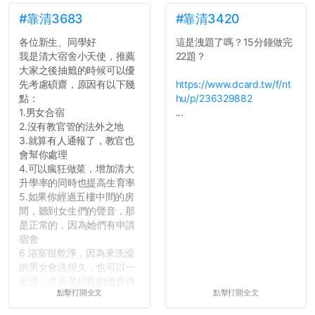
笑起來：校內外充滿了快活
的空氣。...
#靠清3683
#靠清3420
各位新生、同學好
這是洩題了嗎？15分鐘做完
我是清大宿舍小天使，推薦
22題？
大家之後抽籤的時候可以優
先考慮碩齋，原因有以下幾
https://www.dcard.tw/f/nt
點：
hu/p/236329882
1.男女合宿
...
2.沒有教官管的法外之地
3.就算有人通報了，教官也
會幫你處理
4.可以瘋狂做菜，增加清大
升學率的同時也提高生育率
5.如果你經過五樓中間的房
間，聽到女生們的聲音，那
是正常的，因為她們有申請
宿舍
6.浴室很乾淨，因為來洗澡
的男女會洗很久，也可以一
起洗，共浴是碩齋的優良傳
點擊打開全文
點擊打開全文
統呢！
7.歡迎其他碩齋夥伴分享~