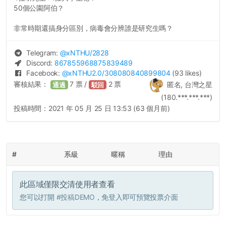
50個公園阿伯？
非常時期還搞身分區別，病毒會分辨誰是研究生嗎？
Telegram:
@
xNTHU
/2828
Discord:
867855968875839489
Facebook:
@
xNTHU2.0
/308080840899804
(93 likes)
審核結果：
7
票 /
2
票
匿名, 台灣之星
通過
駁回
(180.***.***.***)
投稿時間：
2021 年 05 月 25 日 13:53 (63 個月前)
#
系級
暱稱
理由
此區域僅限交清使用者查看
您可以打開
#投稿DEMO
，免登入即可預覽投票介面