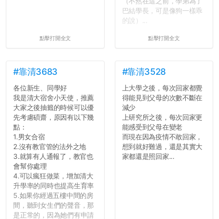
（不然在這之前，學弟為了
巴結學長，可是像狗一樣乖
的說）...
點擊打開全文
點擊打開全文
#靠清3683
#靠清3528
各位新生、同學好
上大學之後，每次回家都覺
我是清大宿舍小天使，推薦
得能見到父母的次數不斷在
大家之後抽籤的時候可以優
減少
先考慮碩齋，原因有以下幾
上研究所之後，每次回家更
點：
能感受到父母在變老
1.男女合宿
而現在因為疫情不敢回家，
2.沒有教官管的法外之地
想到就好難過，還是其實大
3.就算有人通報了，教官也
家都還是照回家...
會幫你處理
4.可以瘋狂做菜，增加清大
升學率的同時也提高生育率
5.如果你經過五樓中間的房
間，聽到女生們的聲音，那
是正常的，因為她們有申請