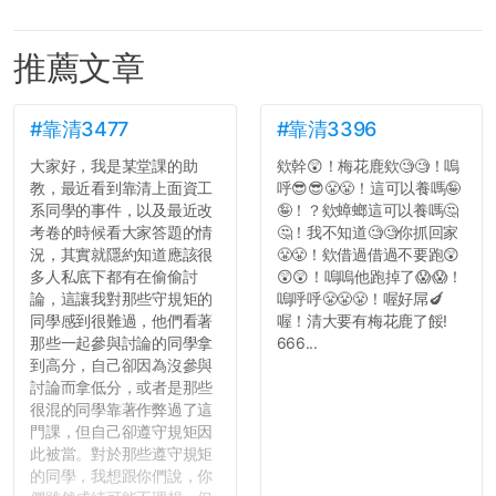
推薦文章
#靠清3477
#靠清3396
大家好，我是某堂課的助
欸幹😲！梅花鹿欸🧐🧐！嗚
教，最近看到靠清上面資工
呼😎😎😤😤！這可以養嗎🤪
系同學的事件，以及最近改
🤪！？欸蟑螂這可以養嗎🤔
考卷的時候看大家答題的情
🤔！我不知道🧐🧐你抓回家
況，其實就隱約知道應該很
😤😤！欸借過借過不要跑😲
多人私底下都有在偷偷討
😲😲！嗚嗚他跑掉了😱😱！
論，這讓我對那些守規矩的
嗚呼呼😤😤😤！喔好屌🍆
同學感到很難過，他們看著
喔！清大要有梅花鹿了餒!
那些一起參與討論的同學拿
666...
到高分，自己卻因為沒參與
討論而拿低分，或者是那些
很混的同學靠著作弊過了這
門課，但自己卻遵守規矩因
此被當。對於那些遵守規矩
的同學，我想跟你們說，你