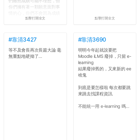
們雖然成績可能不理想，但
你們擁有著一顆願意面對事
情的心，你們不會因為成績
點擊打開全文
點擊打開全文
壓力而選擇逃避(作弊)，在
這一點上你們做的比那些作
弊的同學好太多了，雖然成
績無法體現你們的努力，但
#靠清3427
#靠清3690
往後你們正直的態度一定會
等不及會長再次長篇大論 毫
明明今年起就說要把
讓你們在社會上適應得更
無重點地硬拗了...
Moodle iLMS 廢掉，只留 e-
好。最後，那些作弊的同
learning
學，你們要瞭解到作弊對你
結果廢掉舊的，又來新的 ee
們而言是沒有任何好處的，
啥鬼
大學是你們唯一可以勇敢認
錯但不需要付出太大代價的
到底是要怎樣啦 每次都要跳
地方，你們在這時候如果不
來跳去找課程資訊
會學會...
不能統一用 e-learning 嗎...