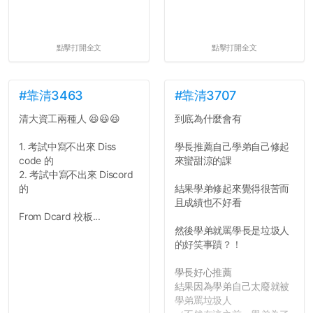
點擊打開全文
點擊打開全文
#靠清3463
#靠清3707
清大資工兩種人 😆😆😆
到底為什麼會有
1. 考試中寫不出來 Diss
學長推薦自己學弟自己修起
code 的
來蠻甜涼的課
2. 考試中寫不出來 Discord
的
結果學弟修起來覺得很苦而
且成績也不好看
From Dcard 校板...
然後學弟就罵學長是垃圾人
的好笑事蹟？！
學長好心推薦
結果因為學弟自己太廢就被
學弟罵垃圾人