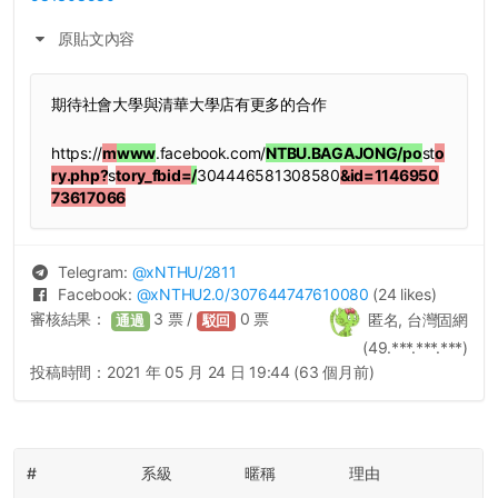
原貼文內容
期待社會大學與清華大學店有更多的合作
https://
m
www
.facebook.com/
NTBU.BAGAJONG/po
st
o
ry.php?
s
tory_fbid=
/
304446581308580
&id=1146950
73617066
Telegram:
@
xNTHU
/2811
Facebook:
@
xNTHU2.0
/307644747610080
(24 likes)
審核結果：
3
票 /
0
票
匿名, 台灣固網
通過
駁回
(49.***.***.***)
投稿時間：
2021 年 05 月 24 日 19:44 (63 個月前)
#
系級
暱稱
理由