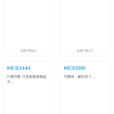
點擊打開全文
點擊打開全文
#靠清3444
#靠清3691
什麼作弊 只是情報搜集能
可憐吶，被吃掉了...
力...