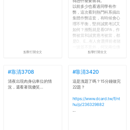
得憑什麼要留我。
以前多少也看過同學有作
弊，這次看到熱門科系搞出
集體作弊這套，有時候會心
理不平衡，堅持誠實考試又
如何？推甄就是看GPA，作
弊被當和誠實應考被當，都
是D、E...有人會選擇前者賭
一波並不意外，何況兩位佛
點擊打開全文
點擊打開全文
心教授看起來要輕輕放下
了，之後履歷不會留下汙
點...，希望這次事件不要助
長作弊的風氣。
#靠清3708
#靠清3420
清夜出現肉身佔車位的情
這是洩題了嗎？15分鐘做完
反正老人我明天就要搬離新
況，還看著我傻笑...
22題？
竹，之後如何發展與我無
關，就當最後一天發個牢騷
https://www.dcard.tw/f/nt
吧XD，祝學弟妹們修課順利
hu/p/236329882
~~...
...