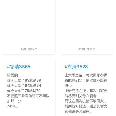
點擊打開全文
點擊打開全文
#靠清3565
#靠清3528
親愛的
上大學之後，每次回家都覺
你今天拿了89就是89
得能見到父母的次數不斷在
你今天拿了84就是84
減少
你今天拿了79就是79
上研究所之後，每次回家更
不要照三餐寄信問可不可以
能感受到父母在變老
加那一分
而現在因為疫情不敢回家，
7414...
想到就好難過，還是其實大
家都還是照回家...