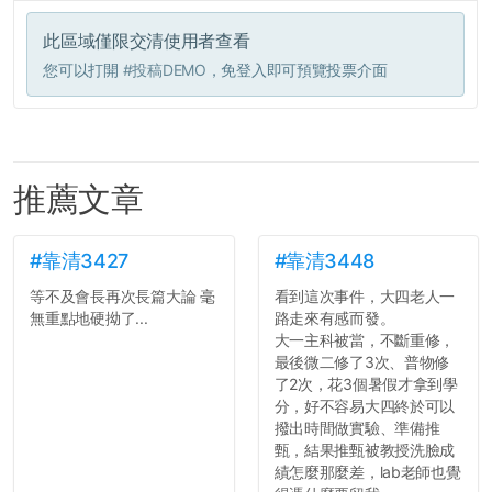
此區域僅限交清使用者查看
您可以打開
#投稿DEMO
，免登入即可預覽投票介面
推薦文章
#靠清3427
#靠清3448
等不及會長再次長篇大論 毫
看到這次事件，大四老人一
無重點地硬拗了...
路走來有感而發。
大一主科被當，不斷重修，
最後微二修了3次、普物修
了2次，花3個暑假才拿到學
分，好不容易大四終於可以
撥出時間做實驗、準備推
甄，結果推甄被教授洗臉成
績怎麼那麼差，lab老師也覺