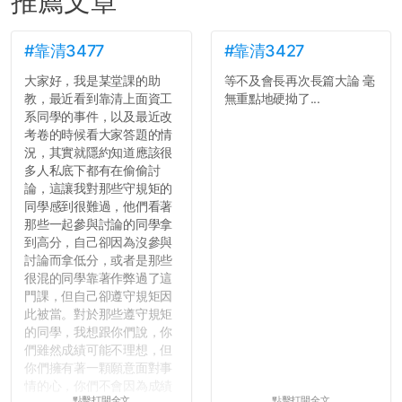
推薦文章
#靠清3477
#靠清3427
大家好，我是某堂課的助
等不及會長再次長篇大論 毫
教，最近看到靠清上面資工
無重點地硬拗了...
系同學的事件，以及最近改
考卷的時候看大家答題的情
況，其實就隱約知道應該很
多人私底下都有在偷偷討
論，這讓我對那些守規矩的
同學感到很難過，他們看著
那些一起參與討論的同學拿
到高分，自己卻因為沒參與
討論而拿低分，或者是那些
很混的同學靠著作弊過了這
門課，但自己卻遵守規矩因
此被當。對於那些遵守規矩
的同學，我想跟你們說，你
們雖然成績可能不理想，但
你們擁有著一顆願意面對事
情的心，你們不會因為成績
點擊打開全文
點擊打開全文