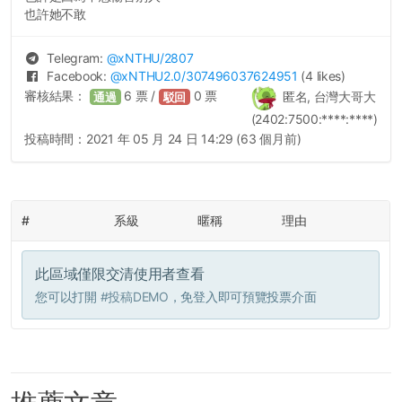
也許她不敢
Telegram:
@
xNTHU
/2807
Facebook:
@
xNTHU2.0
/307496037624951
(4 likes)
審核結果：
6
票 /
0
票
匿名, 台灣大哥大
通過
駁回
(2402:7500:****:****)
投稿時間：
2021 年 05 月 24 日 14:29 (63 個月前)
#
系級
暱稱
理由
此區域僅限交清使用者查看
您可以打開
#投稿DEMO
，免登入即可預覽投票介面