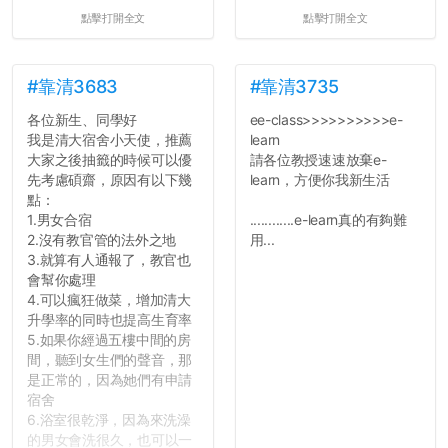
點擊打開全文
點擊打開全文
#靠清3683
#靠清3735
各位新生、同學好
ee-class>>>>>>>>>>e-
我是清大宿舍小天使，推薦
learn
大家之後抽籤的時候可以優
請各位教授速速放棄e-
先考慮碩齋，原因有以下幾
learn，方便你我新生活
點：
1.男女合宿
............e-learn真的有夠難
2.沒有教官管的法外之地
用...
3.就算有人通報了，教官也
會幫你處理
4.可以瘋狂做菜，增加清大
升學率的同時也提高生育率
5.如果你經過五樓中間的房
間，聽到女生們的聲音，那
是正常的，因為她們有申請
宿舍
6.浴室很乾淨，因為來洗澡
的男女會洗很久，也可以一