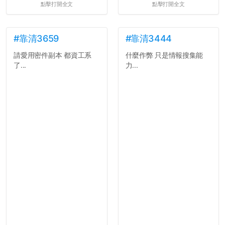
點擊打開全文
點擊打開全文
#靠清3659
#靠清3444
請愛用密件副本 都資工系
什麼作弊 只是情報搜集能
了...
力...