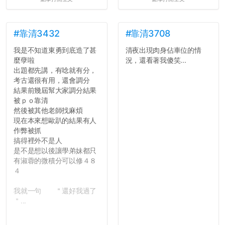
壓力而選擇逃避(作弊)，在
這一點上你們做的比那些作
弊的同學好太多了，雖然成
績無法體現你們的努力，但
#靠清3432
#靠清3708
往後你們正直的態度一定會
我是不知道東勇到底造了甚
清夜出現肉身佔車位的情
讓你們在社會上適應得更
麼孽啦
況，還看著我傻笑...
好。最後，那些作弊的同
出題都先講，有唸就有分，
學，你們要瞭解到作弊對你
考古還很有用，還會調分
們而言是沒有任何好處的，
結果前幾屆幫大家調分結果
大學是你們唯一可以勇敢認
被ｐｏ靠清
錯但不需要付出太大代價的
然後被其他老師找麻煩
地方，你們在這時候如果不
現在本來想歐趴的結果有人
會學會...
作弊被抓
搞得裡外不是人
是不是想以後讓學弟妹都只
有淑蓉的微積分可以修４８
４
我就一句 ＂還好我過了
＂...