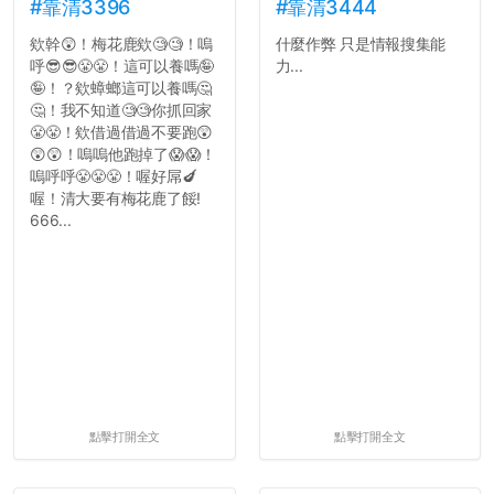
#靠清3396
#靠清3444
欸幹😲！梅花鹿欸🧐🧐！嗚
什麼作弊 只是情報搜集能
呼😎😎😤😤！這可以養嗎🤪
力...
🤪！？欸蟑螂這可以養嗎🤔
🤔！我不知道🧐🧐你抓回家
😤😤！欸借過借過不要跑😲
😲😲！嗚嗚他跑掉了😱😱！
嗚呼呼😤😤😤！喔好屌🍆
喔！清大要有梅花鹿了餒!
666...
點擊打開全文
點擊打開全文