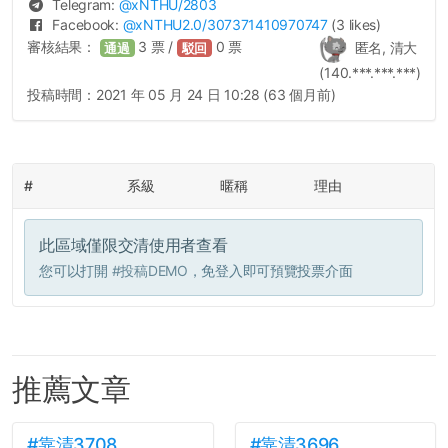
Telegram:
@
xNTHU
/2803
Facebook:
@
xNTHU2.0
/307371410970747
(3 likes)
審核結果：
3
票 /
0
票
匿名, 清大
通過
駁回
(140.***.***.***)
投稿時間：
2021 年 05 月 24 日 10:28 (63 個月前)
#
系級
暱稱
理由
此區域僅限交清使用者查看
您可以打開
#投稿DEMO
，免登入即可預覽投票介面
推薦文章
#靠清3708
#靠清3696