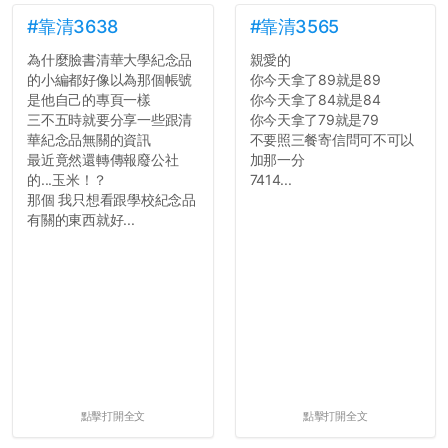
點...，希望這次事件不要助
如果有任何想要我推薦的宿
長作弊的風氣。
舍房間，都歡迎留言讓我知
#靠清3638
#靠清3565
道...
為什麼臉書清華大學紀念品
親愛的
反正老人我明天就要搬離新
的小編都好像以為那個帳號
你今天拿了89就是89
竹，之後如何發展與我無
是他自己的專頁一樣
你今天拿了84就是84
關，就當最後一天發個牢騷
三不五時就要分享一些跟清
你今天拿了79就是79
吧XD，祝學弟妹們修課順利
華紀念品無關的資訊
不要照三餐寄信問可不可以
~~...
最近竟然還轉傳報廢公社
加那一分
的...玉米！？
7414...
那個 我只想看跟學校紀念品
有關的東西就好...
點擊打開全文
點擊打開全文