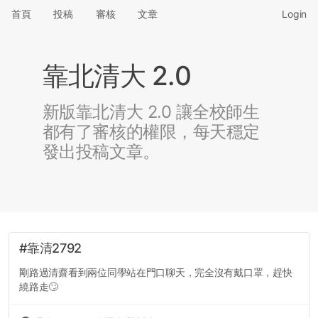
首頁
投稿
審核
文章
Login
靠北清大 2.0
新版靠北清大 2.0 讓全校師生
都有了審核的權限，每天穩定
發出投稿文章。
#靠清2792
剛路過清齋看到兩位同學站在門口聊天，完全沒有戴口罩，趕快
繞路走🙄️