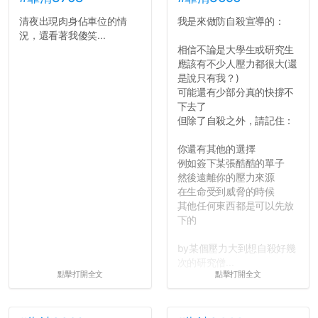
清夜出現肉身佔車位的情
我是來做防自殺宣導的：
況，還看著我傻笑...
相信不論是大學生或研究生
應該有不少人壓力都很大(還
是說只有我？)
可能還有少部分真的快撐不
下去了
但除了自殺之外，請記住：
你還有其他的選擇
例如簽下某張酷酷的單子
然後遠離你的壓力來源
在生命受到威脅的時候
其他任何東西都是可以先放
下的
by某個壓力大到想自殺好幾
次的研究僧...
點擊打開全文
點擊打開全文