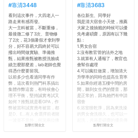
#靠清3448
#靠清3683
看到這次事件，大四老人一
各位新生、同學好
路走來有感而發。
我是清大宿舍小天使，推薦
大一主科被當，不斷重修，
大家之後抽籤的時候可以優
最後微二修了3次、普物修
先考慮碩齋，原因有以下幾
了2次，花3個暑假才拿到學
點：
分，好不容易大四終於可以
1.男女合宿
撥出時間做實驗、準備推
2.沒有教官管的法外之地
甄，結果推甄被教授洗臉成
3.就算有人通報了，教官也
績怎麼那麼差，lab老師也覺
會幫你處理
得憑什麼要留我。
4.可以瘋狂做菜，增加清大
以前多少也看過同學有作
升學率的同時也提高生育率
弊，這次看到熱門科系搞出
5.如果你經過五樓中間的房
集體作弊這套，有時候會心
間，聽到女生們的聲音，那
理不平衡，堅持誠實考試又
是正常的，因為她們有申請
如何？推甄就是看GPA，作
宿舍
弊被當和誠實應考被當，都
6.浴室很乾淨，因為來洗澡
是D、E...有人會選擇前者賭
的男女會洗很久，也可以一
一波並不意外，何況兩位佛
起洗，共浴是碩齋的優良傳
點擊打開全文
點擊打開全文
心教授看起來要輕輕放下
統呢！
了，之後履歷不會留下汙
7.歡迎其他碩齋夥伴分享~