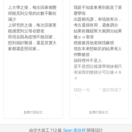
上大學之後，每次回家都覺
我是不知道東勇到底造了甚
得能見到父母的次數不斷在
麼孽啦
減少
出題都先講，有唸就有分，
上研究所之後，每次回家更
考古還很有用，還會調分
能感受到父母在變老
結果前幾屆幫大家調分結果
而現在因為疫情不敢回家，
被ｐｏ靠清
想到就好難過，還是其實大
然後被其他老師找麻煩
家都還是照回家...
現在本來想歐趴的結果有人
作弊被抓
搞得裡外不是人
是不是想以後讓學弟妹都只
有淑蓉的微積分可以修４８
４
我就一句 ＂還好我過了
＂...
點擊打開全文
點擊打開全文
由交大資工 112 級
Sean 韋詠祥
開發設計