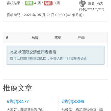
審核結果：
4
票 /
0
票
匿名, 清大
通過
駁回
(140.***.***.***)
投稿時間：
2021 年 05 月 22 日 09:39 (63 個月前)
#
系級
暱稱
理由
此區域僅限交清使用者查看
您可以打開
#投稿DEMO
，免登入即可預覽投票介面
推薦文章
#靠清3477
#靠清3396
大家好，我是某堂課的助
欸幹😲！梅花鹿欸🧐🧐！嗚