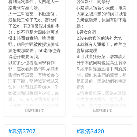
看到這次事件，大四老人一
各位新生、同學好
讓你們在社會上適應得更
路走來有感而發。
我是清大宿舍小天使，推薦
好。最後，那些作弊的同
大一主科被當，不斷重修，
大家之後抽籤的時候可以優
學，你們要瞭解到作弊對你
最後微二修了3次、普物修
先考慮碩齋，原因有以下幾
們而言是沒有任何好處的，
了2次，花3個暑假才拿到學
點：
大學是你們唯一可以勇敢認
分，好不容易大四終於可以
1.男女合宿
錯但不需要付出太大代價的
撥出時間做實驗、準備推
2.沒有教官管的法外之地
地方，你們在這時候如果不
甄，結果推甄被教授洗臉成
3.就算有人通報了，教官也
會學會...
績怎麼那麼差，lab老師也覺
會幫你處理
得憑什麼要留我。
4.可以瘋狂做菜，增加清大
以前多少也看過同學有作
升學率的同時也提高生育率
弊，這次看到熱門科系搞出
5.如果你經過五樓中間的房
集體作弊這套，有時候會心
間，聽到女生們的聲音，那
理不平衡，堅持誠實考試又
是正常的，因為她們有申請
如何？推甄就是看GPA，作
宿舍
弊被當和誠實應考被當，都
6.浴室很乾淨，因為來洗澡
是D、E...有人會選擇前者賭
的男女會洗很久，也可以一
一波並不意外，何況兩位佛
起洗，共浴是碩齋的優良傳
點擊打開全文
點擊打開全文
心教授看起來要輕輕放下
統呢！
了，之後履歷不會留下汙
7.歡迎其他碩齋夥伴分享~
點...，希望這次事件不要助
如果有任何想要我推薦的宿
長作弊的風氣。
舍房間，都歡迎留言讓我知
#靠清3707
#靠清3420
道...