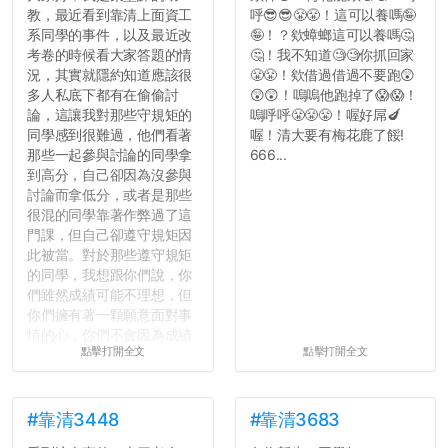
教，最近看到靠清上面資工
呼😎😎😤😤！這可以養嗎🤪
系同學的事件，以及最近改
🤪！？欸蟑螂這可以養嗎🤔
考卷的時候看大家答題的情
🤔！我不知道🧐🧐你抓回家
況，其實就隱約知道應該很
😤😤！欸借過借過不要跑😲
多人私底下都有在偷偷討
😲😲！嗚嗚他跑掉了😱😱！
論，這讓我對那些守規矩的
嗚呼呼😤😤😤！喔好屌🍆
同學感到很難過，他們看著
喔！清大要有梅花鹿了餒!
那些一起參與討論的同學拿
666...
到高分，自己卻因為沒參與
討論而拿低分，或者是那些
很混的同學靠著作弊過了這
門課，但自己卻遵守規矩因
此被當。對於那些遵守規矩
的同學，我想跟你們說，你
們雖然成績可能不理想，但
你們擁有著一顆願意面對事
情的心，你們不會因為成績
點擊打開全文
點擊打開全文
壓力而選擇逃避(作弊)，在
這一點上你們做的比那些作
弊的同學好太多了，雖然成
績無法體現你們的努力，但
#靠清3448
#靠清3683
往後你們正直的態度一定會