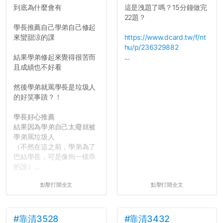
到底為什麼會有
這是洩題了嗎？15分鐘做完
反正老人我明天就要搬離新
22題？
竹，之後如何發展與我無
學長推薦自己學弟自己修起
關，就當最後一天發個牢騷
來蠻甜涼的課
https://www.dcard.tw/f/nt
吧XD，祝學弟妹們修課順利
hu/p/236329882
~~...
結果學弟修起來覺得很苦而
...
且成績也不好看
然後學弟就罵學長是垃圾人
的好笑事蹟？！
學長好心推薦
結果因為學弟自己太廢就被
學弟罵垃圾人
（不然在這之前，學弟為了
巴結學長，可是像狗一樣乖
的說）...
點擊打開全文
點擊打開全文
#靠清3528
#靠清3432