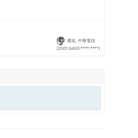
匿名, 中華電信
(2001:b400:****:****)