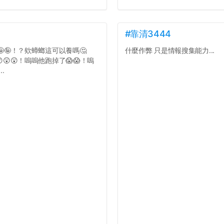
#靠清3444
🤪🤪！？欸蟑螂這可以養嗎🤔
什麼作弊 只是情報搜集能力...
😲😲！嗚嗚他跑掉了😱😱！嗚
.