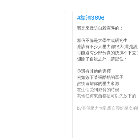
#靠清3696
我是來做防自殺宣導的：
相信不論是大學生或研究生
應該有不少人壓力都很大(還是說
可能還有少部分真的快撐不下去
但除了自殺之外，請記住：
你還有其他的選擇
例如簽下某張酷酷的單子
然後遠離你的壓力來源
在生命受到威脅的時候
其他任何東西都是可以先放下的
by某個壓力大到想自殺好幾次的研