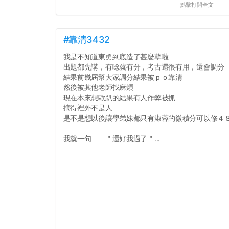
點擊打開全文
#靠清3432
我是不知道東勇到底造了甚麼孽啦
出題都先講，有唸就有分，考古還很有用，還會調分
結果前幾屆幫大家調分結果被ｐｏ靠清
然後被其他老師找麻煩
現在本來想歐趴的結果有人作弊被抓
搞得裡外不是人
是不是想以後讓學弟妹都只有淑蓉的微積分可以修４
我就一句 ＂還好我過了＂...