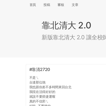
首頁
投稿
審核
文章
靠北清大 2.0
新版靠北清大 2.0 讓
#靠清2720
不是ㄟ
台達那位鴿
我也跟你差不多時間來回台北
我現在活得好好的
就說不要搭捷運喔
真的不信邪ㄟ
好啦~不要嚇你