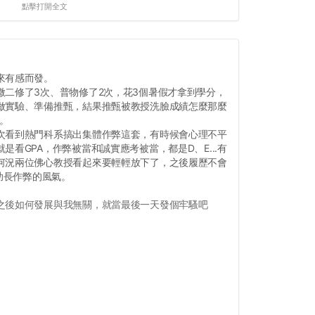
點擊打開全文
來有感而發。
微二修了3次、普物修了2次，花3個暑假才拿到學分，
做實驗、準備推甄，結果推甄被教授洗臉成績怎麼那麼
我。
次看到熱門科系搞出集體作弊這套，有時候會心理不平
是看GPA，作弊被當和誠實應考被當，都是D、E...有
何況兩位佛心教授看起來要輕輕放下了，之後履歷不會
要助長作弊的風氣。
之後如何發展與我無關，就當最後一天發個牢騷吧