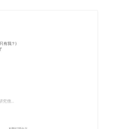
只有我？)
了
究僧...
點擊打開全文