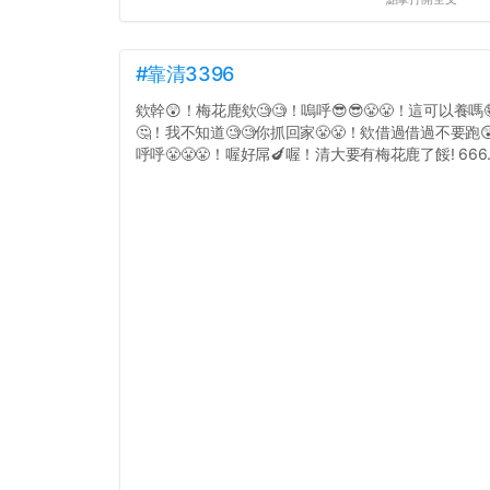
#靠清3396
欸幹😲！梅花鹿欸🧐🧐！嗚呼😎😎😤😤！這可以養嗎
🤔！我不知道🧐🧐你抓回家😤😤！欸借過借過不要跑
呼呼😤😤😤！喔好屌🍆喔！清大要有梅花鹿了餒! 666..