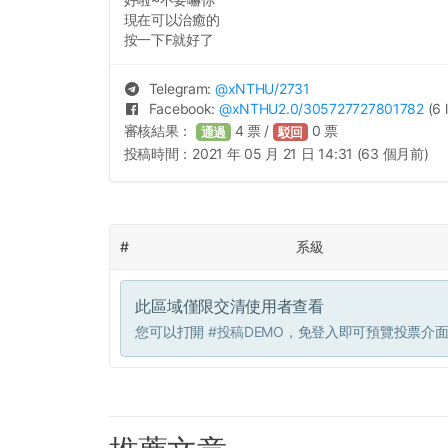
現在可以治癒的
按一下F就好了
Telegram:
@
xNTHU
/2731
Facebook:
@
xNTHU2.0
/305727727801782
(6 
審核結果：
4
票 /
0
票
通過
駁回
投稿時間：
2021 年 05 月 21 日 14:31 (63 個月前)
#
系級
此區域僅限交清使用者查看
您可以打開
#投稿DEMO
，免登入即可預覽投票介