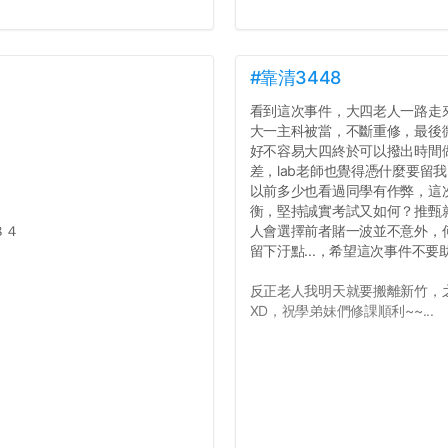
#靠清3448
看到這次事件，大四老人一路走
大一主科被當，不斷重修，最後
好不容易大四終於可以撥出時間
差，lab老師也覺得憑什麼要留
以前多少也看過同學有作弊，這
衡，堅持誠實考試又如何？推甄就
８４
人會選擇前者賭一波並不意外，
留下汙點...，希望這次事件不
反正老人我明天就要搬離新竹，
XD，祝學弟妹們修課順利~~...