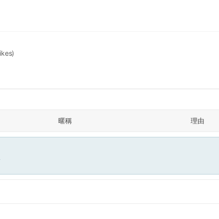
likes)
暱稱
理由
面