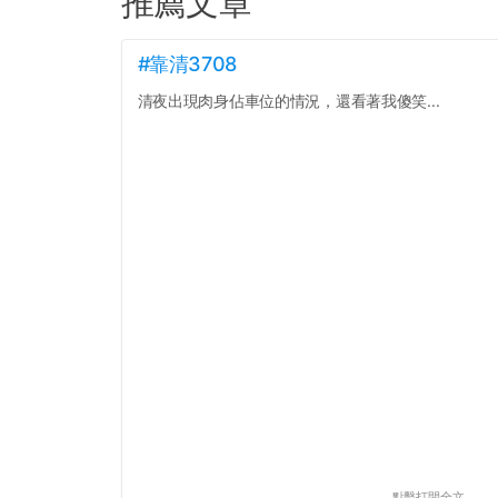
推薦文章
#靠清3708
清夜出現肉身佔車位的情況，還看著我傻笑...
點擊打開全文