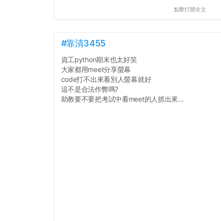
點擊打開全文
#靠清3455
資工python期末也太好笑
大家都用meet分享螢幕
code打不出來看別人螢幕就好
這不是合法作弊嗎?
助教要不要把考試中看meet的人抓出來...