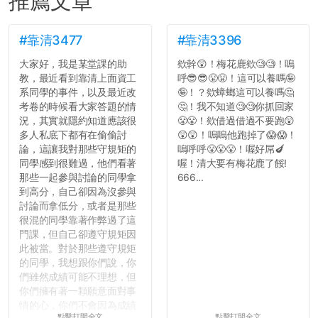
推薦文章
#靠清3477
#靠清3396
大家好，我是某堂課的助
欸幹😲！梅花鹿欸🧐🧐！嗚
教，最近看到靠清上面資工
呼😎😎😤😤！這可以養嗎🤪
系同學的事件，以及最近改
🤪！？欸蟑螂這可以養嗎🤔
考卷的時候看大家答題的情
🤔！我不知道🧐🧐你抓回家
況，其實就隱約知道應該很
😤😤！欸借過借過不要跑😲
多人私底下都有在偷偷討
😲😲！嗚嗚他跑掉了😱😱！
論，這讓我對那些守規矩的
嗚呼呼😤😤😤！喔好屌🍆
同學感到很難過，他們看著
喔！清大要有梅花鹿了餒!
那些一起參與討論的同學拿
666...
到高分，自己卻因為沒參與
討論而拿低分，或者是那些
很混的同學靠著作弊過了這
門課，但自己卻遵守規矩因
此被當。對於那些遵守規矩
的同學，我想跟你們說，你
們雖然成績可能不理想，但
你們擁有著一顆願意面對事
情的心，你們不會因為成績
點擊打開全文
點擊打開全文