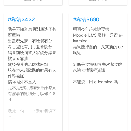
壓力而選擇逃避(作弊)，在
這一點上你們做的比那些作
弊的同學好太多了，雖然成
績無法體現你們的努力，但
#靠清3432
#靠清3690
往後你們正直的態度一定會
我是不知道東勇到底造了甚
明明今年起就說要把
讓你們在社會上適應得更
麼孽啦
Moodle iLMS 廢掉，只留 e-
好。最後，那些作弊的同
出題都先講，有唸就有分，
learning
學，你們要瞭解到作弊對你
考古還很有用，還會調分
結果廢掉舊的，又來新的 ee
們而言是沒有任何好處的，
結果前幾屆幫大家調分結果
啥鬼
大學是你們唯一可以勇敢認
被ｐｏ靠清
錯但不需要付出太大代價的
然後被其他老師找麻煩
到底是要怎樣啦 每次都要跳
地方，你們在這時候如果不
現在本來想歐趴的結果有人
來跳去找課程資訊
會學會...
作弊被抓
搞得裡外不是人
不能統一用 e-learning 嗎...
是不是想以後讓學弟妹都只
有淑蓉的微積分可以修４８
４
我就一句 ＂還好我過了
＂...