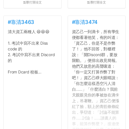
點擊打開全文
點擊打開全文
#靠清3463
#靠清3474
清大資工兩種人 😆😆😆
資乙己一到滴卡，所有學生
便都看著他笑，有的叫道：
1. 考試中寫不出來 Diss
「資乙己，你是不是作弊
code 的
了！」他不回答，對櫃裡
2. 考試中寫不出來 Discord
說：「開Discord群，要放
的
限動。」便排出政見簡報。
他們又故意的高聲嚷道：
From Dcard 校板...
「你一定又打算作弊了對
吧！」資乙己睜大眼晴說：
「你怎麼這樣憑空污人清
白......」「什麼清白？我前
天親眼見你的事被放在滴卡
上，吊著鞭。」資乙己便漲
紅了臉，額上的青筋條條綻
出，爭辯道：「討論不能算
作......討論！......讀書人的
事，能算作弊麼？」接連便