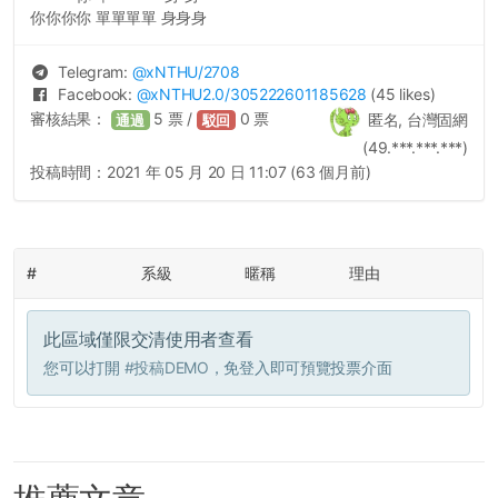
你你你你 單單單單 身身身
Telegram:
@
xNTHU
/2708
Facebook:
@
xNTHU2.0
/305222601185628
(45 likes)
審核結果：
5
票 /
0
票
匿名, 台灣固網
通過
駁回
(49.***.***.***)
投稿時間：
2021 年 05 月 20 日 11:07 (63 個月前)
#
系級
暱稱
理由
此區域僅限交清使用者查看
您可以打開
#投稿DEMO
，免登入即可預覽投票介面