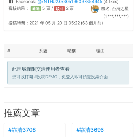
Facebook:
@
xNTHU2.0
/305196097854945
(4 likes)
審核結果：
5
票 /
2
票
匿名, 台灣之星
通過
駁回
(1.***.***.***)
投稿時間：
2021 年 05 月 20 日 05:22 (63 個月前)
#
系級
暱稱
理由
此區域僅限交清使用者查看
您可以打開
#投稿DEMO
，免登入即可預覽投票介面
推薦文章
#靠清3708
#靠清3696