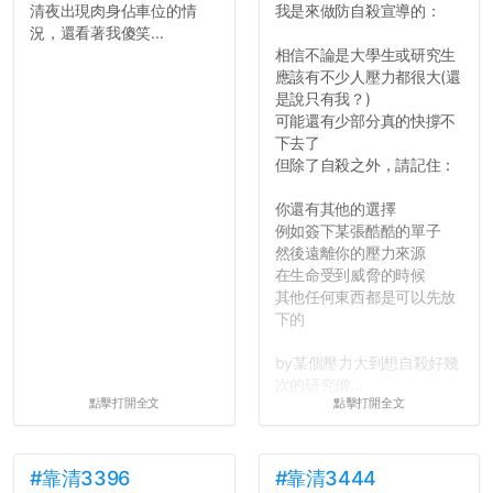
清夜出現肉身佔車位的情
我是來做防自殺宣導的：
況，還看著我傻笑...
相信不論是大學生或研究生
應該有不少人壓力都很大(還
是說只有我？)
可能還有少部分真的快撐不
下去了
但除了自殺之外，請記住：
你還有其他的選擇
例如簽下某張酷酷的單子
然後遠離你的壓力來源
在生命受到威脅的時候
其他任何東西都是可以先放
下的
by某個壓力大到想自殺好幾
次的研究僧...
點擊打開全文
點擊打開全文
#靠清3396
#靠清3444