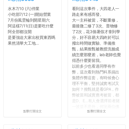
水木7/10 (六)停業
看到這次事件，大四老人一
小吃部7/12 (一)開始營業
路走來有感而發。
7月份風雲輪到開星期六
大一主科被當，不斷重修，
阿這樣7/11(日)是要吃什麼
最後微二修了3次、普物修
阿全部都沒開
了2次，花3個暑假才拿到學
是要強迫大家出校買東西嗎
分，好不容易大四終於可以
果然清華大工地...
撥出時間做實驗、準備推
甄，結果推甄被教授洗臉成
績怎麼那麼差，lab老師也覺
得憑什麼要留我。
以前多少也看過同學有作
弊，這次看到熱門科系搞出
集體作弊這套，有時候會心
理不平衡，堅持誠實考試又
如何？推甄就是看GPA，作
弊被當和誠實應考被當，都
是D、E...有人會選擇前者賭
一波並不意外，何況兩位佛
點擊打開全文
點擊打開全文
心教授看起來要輕輕放下
了，之後履歷不會留下汙
點...，希望這次事件不要助