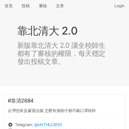
首頁
投稿
審核
文章
Login
靠北清大 2.0
新版靠北清大 2.0 讓全校師生
都有了審核的權限，每天穩定
發出投稿文章。
#靠清2684
台灣也有反蒙面法膩 怎麼有個港仔都不戴口罩啦幹
Telegram:
@
xNTHU
/2695