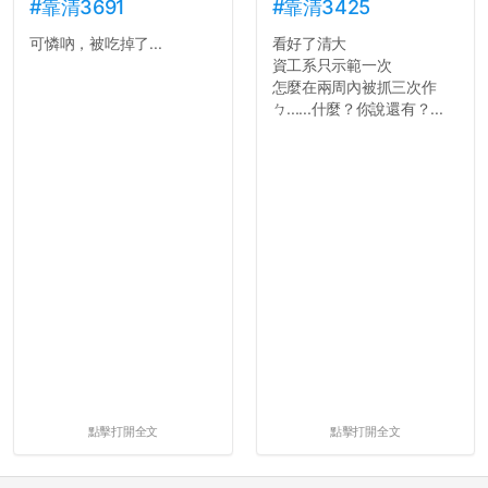
長作弊的風氣。
#靠清3691
#靠清3425
可憐吶，被吃掉了...
看好了清大
反正老人我明天就要搬離新
資工系只示範一次
竹，之後如何發展與我無
怎麼在兩周內被抓三次作
關，就當最後一天發個牢騷
ㄅ......什麼？你說還有？...
吧XD，祝學弟妹們修課順利
~~...
點擊打開全文
點擊打開全文