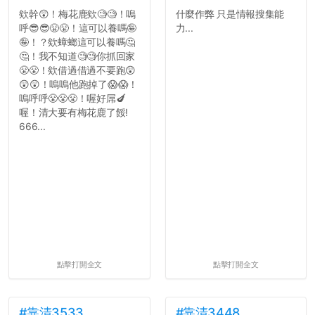
欸幹😲！梅花鹿欸🧐🧐！嗚
什麼作弊 只是情報搜集能
呼😎😎😤😤！這可以養嗎🤪
力...
🤪！？欸蟑螂這可以養嗎🤔
🤔！我不知道🧐🧐你抓回家
😤😤！欸借過借過不要跑😲
😲😲！嗚嗚他跑掉了😱😱！
嗚呼呼😤😤😤！喔好屌🍆
喔！清大要有梅花鹿了餒!
666...
點擊打開全文
點擊打開全文
#靠清3533
#靠清3448