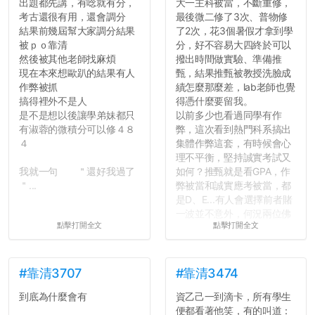
出題都先講，有唸就有分，
大一主科被當，不斷重修，
學，你們要瞭解到作弊對你
考古還很有用，還會調分
最後微二修了3次、普物修
們而言是沒有任何好處的，
結果前幾屆幫大家調分結果
了2次，花3個暑假才拿到學
大學是你們唯一可以勇敢認
被ｐｏ靠清
分，好不容易大四終於可以
錯但不需要付出太大代價的
然後被其他老師找麻煩
撥出時間做實驗、準備推
地方，你們在這時候如果不
現在本來想歐趴的結果有人
甄，結果推甄被教授洗臉成
會學會...
作弊被抓
績怎麼那麼差，lab老師也覺
搞得裡外不是人
得憑什麼要留我。
是不是想以後讓學弟妹都只
以前多少也看過同學有作
有淑蓉的微積分可以修４８
弊，這次看到熱門科系搞出
４
集體作弊這套，有時候會心
理不平衡，堅持誠實考試又
我就一句 ＂還好我過了
如何？推甄就是看GPA，作
＂...
弊被當和誠實應考被當，都
是D、E...有人會選擇前者賭
一波並不意外，何況兩位佛
點擊打開全文
點擊打開全文
心教授看起來要輕輕放下
了，之後履歷不會留下汙
點...，希望這次事件不要助
長作弊的風氣。
#靠清3707
#靠清3474
到底為什麼會有
資乙己一到滴卡，所有學生
反正老人我明天就要搬離新
便都看著他笑，有的叫道：
竹，之後如何發展與我無