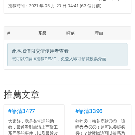
投稿時間：
2021 年 05 月 20 日 04:41 (63 個月前)
#
系級
暱稱
理由
此區域僅限交清使用者查看
您可以打開
#投稿DEMO
，免登入即可預覽投票介面
推薦文章
#靠清3477
#靠清3396
大家好，我是某堂課的助
欸幹😲！梅花鹿欸🧐🧐！嗚
教，最近看到靠清上面資工
呼😎😎😤😤！這可以養嗎🤪
系同學的事件，以及最近改
🤪！？欸蟑螂這可以養嗎🤔