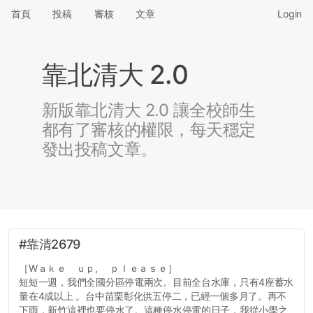
首頁
投稿
審核
文章
Login
靠北清大 2.0
新版靠北清大 2.0 讓全校師生
都有了審核的權限，每天穩定
發出投稿文章。
#靠清2679
［Wａｋｅ ｕｐ, ｐｌｅａｓｅ］
短短一週，我們全國分區停電兩次。目前全台水庫，只有4座蓄水
量在4成以上 。台中苗栗彰化供五停二，已經一個多月了。再不
下雨，新竹這裡也要停水了。這種停水停電的日子，我從小學之