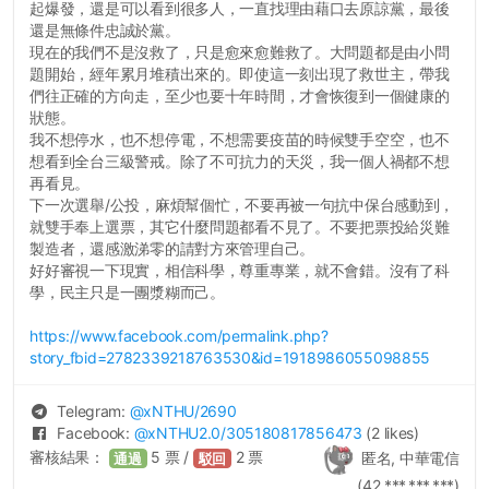
起爆發，還是可以看到很多人，一直找理由藉口去原諒黨，最後
還是無條件忠誠於黨。
現在的我們不是沒救了，只是愈來愈難救了。大問題都是由小問
題開始，經年累月堆積出來的。即使這一刻出現了救世主，帶我
們往正確的方向走，至少也要十年時間，才會恢復到一個健康的
狀態。
我不想停水，也不想停電，不想需要疫苗的時候雙手空空，也不
想看到全台三級警戒。除了不可抗力的天災，我一個人禍都不想
再看見。
下一次選舉/公投，麻煩幫個忙，不要再被一句抗中保台感動到，
就雙手奉上選票，其它什麼問題都看不見了。不要把票投給災難
製造者，還感激涕零的請對方來管理自己。
好好審視一下現實，相信科學，尊重專業，就不會錯。沒有了科
學，民主只是一團漿糊而己。
https://www.facebook.com/permalink.php?
story_fbid=2782339218763530&id=1918986055098855
Telegram:
@
xNTHU
/2690
Facebook:
@
xNTHU2.0
/305180817856473
(2 likes)
審核結果：
5
票 /
2
票
匿名, 中華電信
通過
駁回
(42.***.***.***)