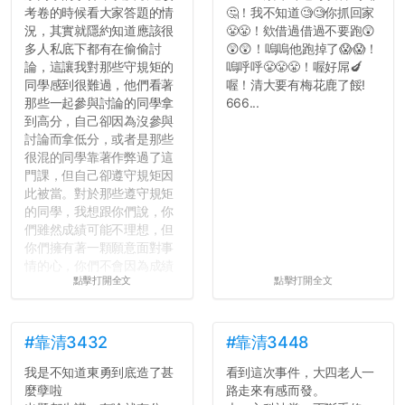
考卷的時候看大家答題的情
🤔！我不知道🧐🧐你抓回家
況，其實就隱約知道應該很
😤😤！欸借過借過不要跑😲
多人私底下都有在偷偷討
😲😲！嗚嗚他跑掉了😱😱！
論，這讓我對那些守規矩的
嗚呼呼😤😤😤！喔好屌🍆
同學感到很難過，他們看著
喔！清大要有梅花鹿了餒!
那些一起參與討論的同學拿
666...
到高分，自己卻因為沒參與
討論而拿低分，或者是那些
很混的同學靠著作弊過了這
門課，但自己卻遵守規矩因
此被當。對於那些遵守規矩
的同學，我想跟你們說，你
們雖然成績可能不理想，但
你們擁有著一顆願意面對事
情的心，你們不會因為成績
點擊打開全文
點擊打開全文
壓力而選擇逃避(作弊)，在
這一點上你們做的比那些作
弊的同學好太多了，雖然成
績無法體現你們的努力，但
#靠清3432
#靠清3448
往後你們正直的態度一定會
我是不知道東勇到底造了甚
看到這次事件，大四老人一
讓你們在社會上適應得更
麼孽啦
路走來有感而發。
好。最後，那些作弊的同