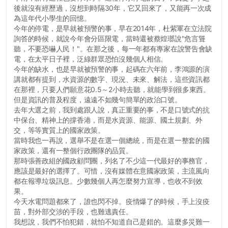
後就沒有經歷過，沒想到時隔30年，它又回來了，又能再一次成
為這年代小學生的回憶。
今年的停電，是早就被預警的事，早在2014年，杜紫軍在立法院
詢答的時候，就說今年會分區限電，當時還被蔡煌瑯說"危言聳
聽，不要恐嚇人民！"。在那之後，每一年都有專家在說警告會缺
電，在太平日子裡，泛綠群眾恐怕沒幾個人相信。
今年的缺水，也是早就被預警的事，起碼在六年前，李鴻源的演
講就都有提到，水資源的數字、現況、未來、解法，這些資訊都
在那裡，只要人們願意花0.5～2小時去聽，就能學到很多東西。
但是資訊的普及程度，遠遠不如幾句簡單的政治口號。
去年大選之前，我到處跟人說，真正重要的事，不是口號式的抗
中保台、精神上的撐香港，而是水資源、能源、國土規劃、外
交，等等實質上的國家政策。
當時我也一再說，選舉不是在選一個總統，而是在選一整套的國
家政策，還有一整個行政團隊的品質。
那時張善政組的國政顧問團，列名了不少這一代最好的事務官，
應該是最好的選擇了。可惜，沒有媒體在意國家政策，主流風向
都在報導垃圾訊息。少數幾個人再怎麼努力宣導，也收不到效
果。
今天水電問題都來了，誰也閃不掉。疫情爆了的時候，手上沒疫
苗，對外部交涉的手段，也難逃責任。
我想說，我們不怕犯錯，就怕不知道自己是錯的。這麼多災難一