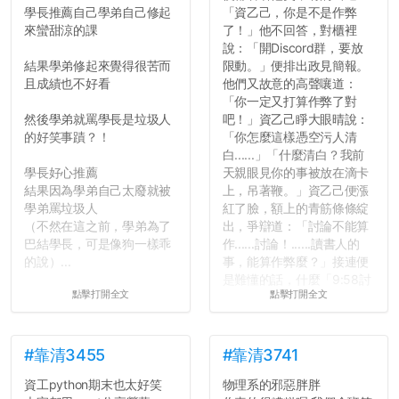
學長推薦自己學弟自己修起
「資乙己，你是不是作弊
關，就當最後一天發個牢騷
來蠻甜涼的課
了！」他不回答，對櫃裡
吧XD，祝學弟妹們修課順利
說：「開Discord群，要放
~~...
結果學弟修起來覺得很苦而
限動。」便排出政見簡報。
且成績也不好看
他們又故意的高聲嚷道：
「你一定又打算作弊了對
然後學弟就罵學長是垃圾人
吧！」資乙己睜大眼晴說：
的好笑事蹟？！
「你怎麼這樣憑空污人清
白......」「什麼清白？我前
學長好心推薦
天親眼見你的事被放在滴卡
結果因為學弟自己太廢就被
上，吊著鞭。」資乙己便漲
學弟罵垃圾人
紅了臉，額上的青筋條條綻
（不然在這之前，學弟為了
出，爭辯道：「討論不能算
巴結學長，可是像狗一樣乖
作......討論！......讀書人的
的說）...
事，能算作弊麼？」接連便
是難懂的話，什麼「9:58討
點擊打開全文
點擊打開全文
論考題難度」，什麼「名譽
傷害」之類，引得眾人都哄
笑起來：校內外充滿了快活
的空氣。...
#靠清3455
#靠清3741
資工python期末也太好笑
物理系的邪惡胖胖