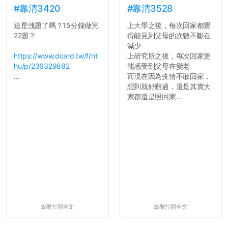
#靠清3420
#靠清3528
這是洩題了嗎？15分鐘做完
上大學之後，每次回家都覺
22題？
得能見到父母的次數不斷在
減少
https://www.dcard.tw/f/nt
上研究所之後，每次回家更
hu/p/236329882
能感受到父母在變老
...
而現在因為疫情不敢回家，
想到就好難過，還是其實大
家都還是照回家...
點擊打開全文
點擊打開全文