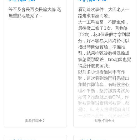
等不及會長再次長篇大論 毫
看到這次事件，大四老人一
無重點地硬拗了...
路走來有感而發。
大一主科被當，不斷重修，
最後微二修了3次、普物修
了2次，花3個暑假才拿到學
分，好不容易大四終於可以
撥出時間做實驗、準備推
甄，結果推甄被教授洗臉成
績怎麼那麼差，lab老師也覺
得憑什麼要留我。
以前多少也看過同學有作
弊，這次看到熱門科系搞出
集體作弊這套，有時候會心
理不平衡，堅持誠實考試又
如何？推甄就是看GPA，作
弊被當和誠實應考被當，都
是D、E...有人會選擇前者賭
一波並不意外，何況兩位佛
點擊打開全文
點擊打開全文
心教授看起來要輕輕放下
了，之後履歷不會留下汙
點...，希望這次事件不要助