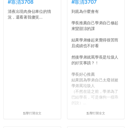
長作弊的風氣。
#靠清3708
#靠清3707
清夜出現肉身佔車位的情
到底為什麼會有
反正老人我明天就要搬離新
況，還看著我傻笑...
竹，之後如何發展與我無
學長推薦自己學弟自己修起
關，就當最後一天發個牢騷
來蠻甜涼的課
吧XD，祝學弟妹們修課順利
~~...
結果學弟修起來覺得很苦而
且成績也不好看
然後學弟就罵學長是垃圾人
的好笑事蹟？！
學長好心推薦
結果因為學弟自己太廢就被
學弟罵垃圾人
（不然在這之前，學弟為了
巴結學長，可是像狗一樣乖
的說）...
點擊打開全文
點擊打開全文