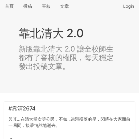
首頁
投稿
審核
文章
Login
靠北清大 2.0
新版靠北清大 2.0 讓全校師生
都有了審核的權限，每天穩定
發出投稿文章。
#靠清2674
與其...在清大當次等公民，不如...當顆殞落的星，閃耀在大家面前
一瞬間，接著悄然地逝去。