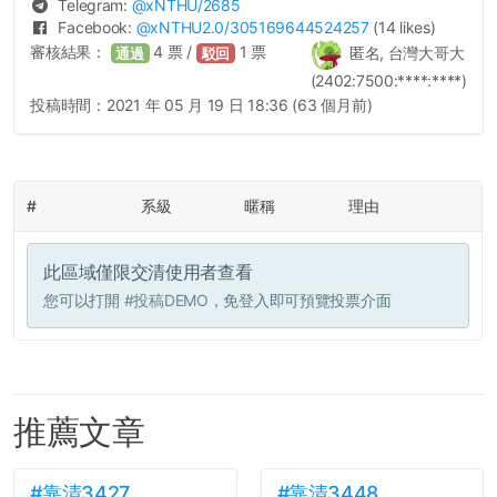
Telegram:
@
xNTHU
/2685
Facebook:
@
xNTHU2.0
/305169644524257
(14 likes)
審核結果：
4
票 /
1
票
匿名, 台灣大哥大
通過
駁回
(2402:7500:****:****)
投稿時間：
2021 年 05 月 19 日 18:36 (63 個月前)
#
系級
暱稱
理由
此區域僅限交清使用者查看
您可以打開
#投稿DEMO
，免登入即可預覽投票介面
推薦文章
#靠清3427
#靠清3448