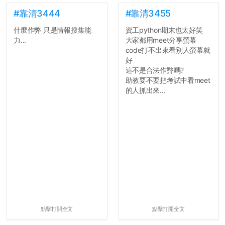
#靠清3444
#靠清3455
什麼作弊 只是情報搜集能
資工python期末也太好笑
力...
大家都用meet分享螢幕
code打不出來看別人螢幕就
好
這不是合法作弊嗎?
助教要不要把考試中看meet
的人抓出來...
點擊打開全文
點擊打開全文